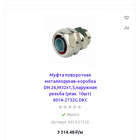
Муфта поворотная
металлорукав-коробка
DN 26,М32х1,5,наружная
резьба (упак. 10шт)
6014-2732G DKC
Много
Артикул
: 6014-2732G
3 314.48
₽
/м