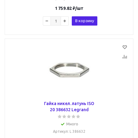
1 759.82
₽
/шт
В корзину
Гайка никел. латунь ISO
20 386632 Legrand
Много
Артикул
: L 386632