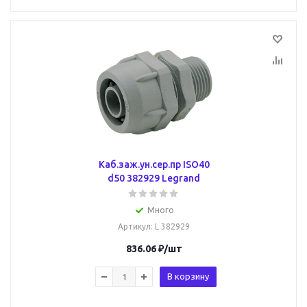
Каб.заж.ун.сер.пр ISO40
d50 382929 Legrand
Много
Артикул
: L 382929
836.06
₽
/шт
В корзину