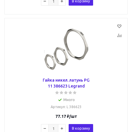
В корзину
Гайка никел. латунь PG
11 386623 Legrand
Много
Артикул
: L 386623
77.17
₽
/шт
В корзину