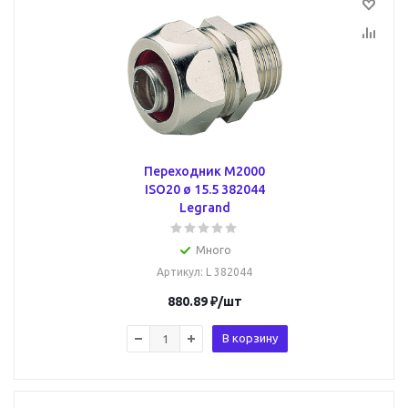
Переходник M2000
ISO20 ø 15.5 382044
Legrand
Много
Артикул
: L 382044
880.89
₽
/шт
В корзину