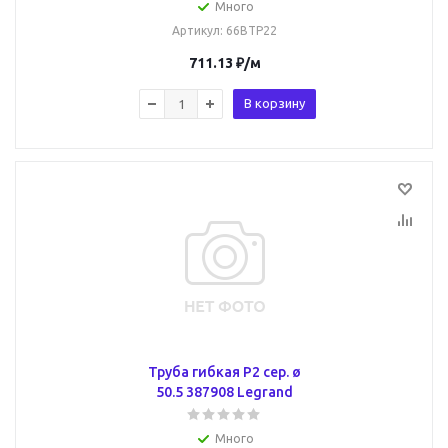
Много
Артикул
: 66BTP22
711.13
₽
/м
В корзину
Труба гибкая P2 сер. ø
50.5 387908 Legrand
Много