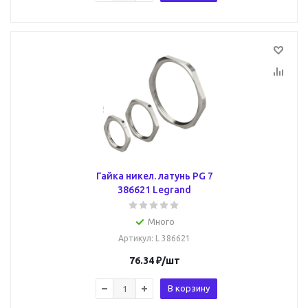
Гайка никел. латунь PG 7
386621 Legrand
Много
Артикул
: L 386621
76.34
₽
/шт
В корзину