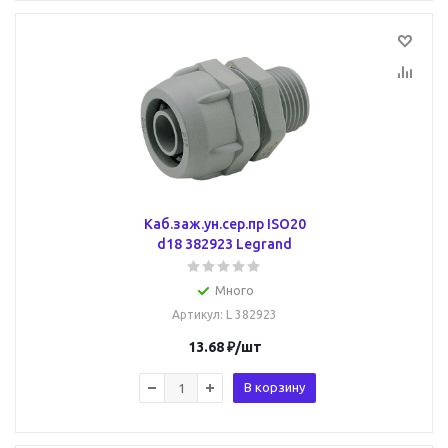
Каб.заж.ун.сер.пр ISO20
d18 382923 Legrand
Много
Артикул
: L 382923
13.68
₽
/шт
В корзину