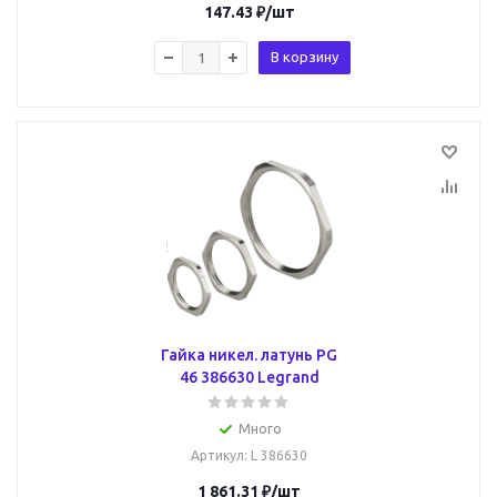
147.43
₽
/шт
В корзину
Гайка никел. латунь PG
46 386630 Legrand
Много
Артикул
: L 386630
1 861.31
₽
/шт