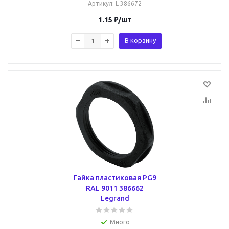
Артикул
: L 386672
1.15
₽
/шт
В корзину
Гайка пластиковая PG9
RAL 9011 386662
Legrand
Много