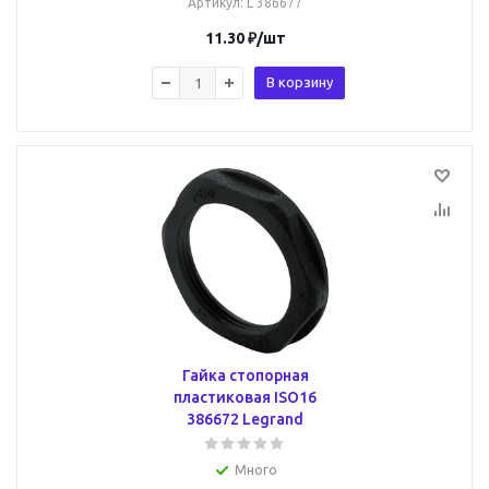
Артикул
: L 386677
11.30
₽
/шт
В корзину
Гайка стопорная
пластиковая ISO16
386672 Legrand
Много