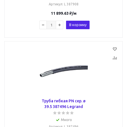
Артикул
: L 387908
11 899.63
₽
/м
В корзину
Труба гибкая PN сер. ø
39.5 387496 Legrand
Много
Артикул
: L 387496