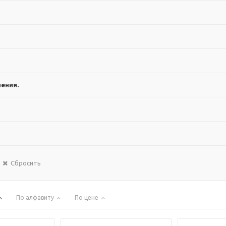
ения.
Сбросить
По алфавиту
По цене