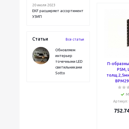
20 июля 2023
EKF расширяет ассортимент
УЗИП
Статьи
Все статьи
Обновляем
интерьер
точечными LED
П-образны
светильниками
PSM, 
Sotto
толщ.2,5мм
BPM29
М
Артикул
:
752.7