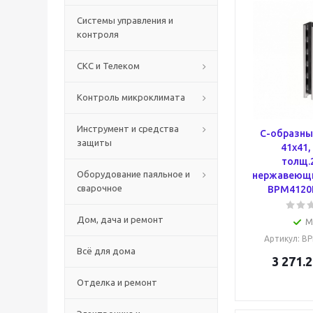
Системы управления и
контроля
СКС и Телеком
Контроль микроклимата
Инструмент и средства
С-образны
защиты
41х41,
толщ.
Оборудование паяльное и
нержавеющий
сварочное
BPM4120
Дом, дача и ремонт
М
Артикул
: B
Всё для дома
3 271.2
Отделка и ремонт