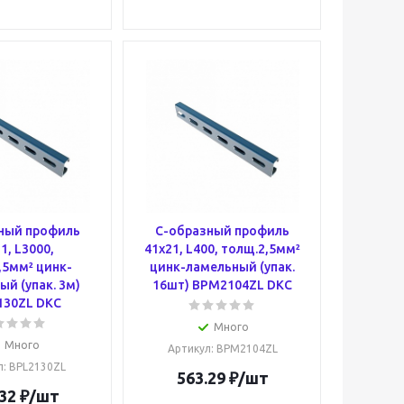
ный профиль
С-образный профиль
1, L3000,
41х21, L400, толщ.2,5мм²
,5мм² цинк-
цинк-ламельный (упак.
й (упак. 3м)
16шт) BPM2104ZL DKC
130ZL DKC
Много
Много
Артикул
: BPM2104ZL
л
: BPL2130ZL
563.29
₽
/шт
32
₽
/шт