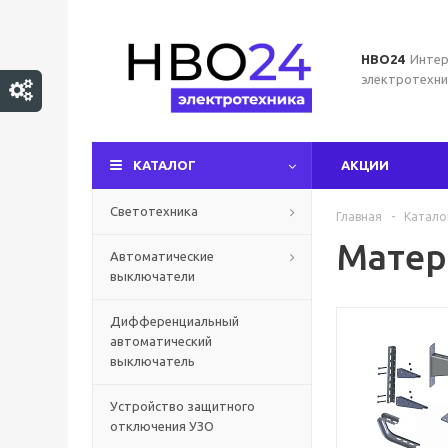
НВО24
Интер
электротехни
КАТАЛОГ
АКЦИИ
Светотехника
Главная
-
Катало
Матер
Автоматические
выключатели
Дифференциальный
автоматический
выключатель
Устройство защитного
отключения УЗО