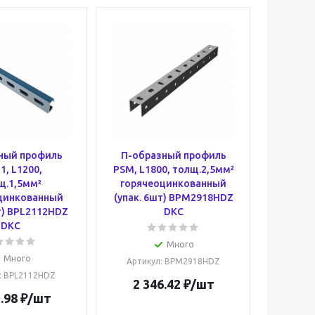
ный профиль
П-образный профиль
1, L1200,
PSM, L1800, толщ.2,5мм²
щ.1,5мм²
горячеоцинкованный
цинкованный
(упак. 6шт) BPM2918HDZ
т) BPL2112HDZ
DKC
DKC
Много
Много
Артикул
: BPM2918HDZ
: BPL2112HDZ
2 346.42
₽
/шт
.98
₽
/шт