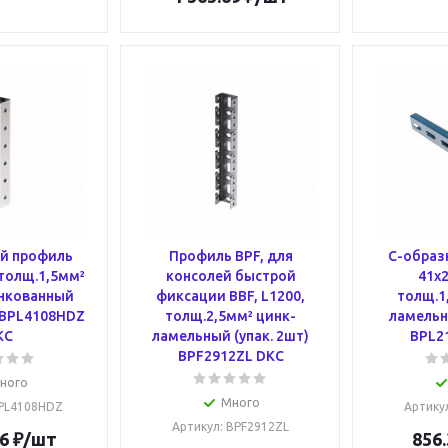
й профиль
Профиль BPF, для
С-образ
 толщ.1,5мм²
консолей быстрой
41х2
нкованный
фиксации BBF, L1200,
толщ.1
) BPL4108HDZ
толщ.2,5мм² цинк-
ламельны
KC
ламельный (упак. 2шт)
BPL2
BPF2912ZL DKC
ного
Много
BPL4108HDZ
Артику
Артикул
: BPF2912ZL
6
₽
/шт
856.