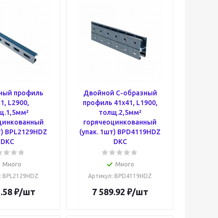
ный профиль
Двойной С-образный
1, L2900,
профиль 41х41, L1900,
щ.1,5мм²
толщ.2,5мм²
цинкованный
горячеоцинкованный
т) BPL2129HDZ
(упак. 1шт) BPD4119HDZ
DKC
DKC
Много
Много
: BPL2129HDZ
Артикул
: BPD4119HDZ
.58
₽
/шт
7 589.92
₽
/шт