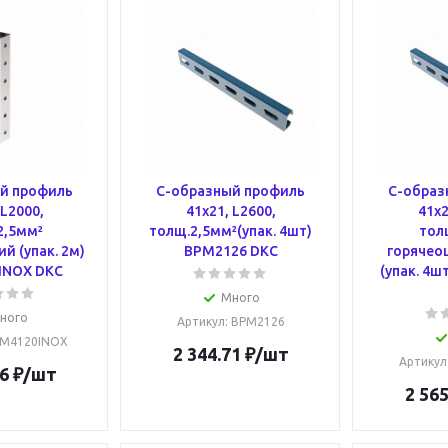
й профиль
С-образный профиль
С-образ
 L2000,
41х21, L2600,
41х2
2,5мм²
толщ.2,5мм²(упак. 4шт)
тол
 (упак. 2м)
BPM2126 DKC
горячео
INOX DKC
(упак. 4ш
Много
ного
Артикул
: BPM2126
PM4120INOX
2 344.71
₽
/шт
Артикул
6
₽
/шт
2 565