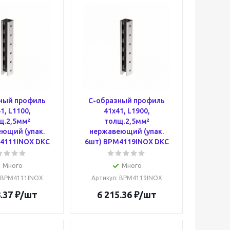
ный профиль
С-образный профиль
1, L1100,
41х41, L1900,
щ.2,5мм²
толщ.2,5мм²
ющий (упак.
нержавеющий (упак.
4111INOX DKC
6шт) BPM4119INOX DKC
Много
Много
: BPM4111INOX
Артикул
: BPM4119INOX
.37
₽
/шт
6 215.36
₽
/шт