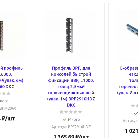
й профиль
Профиль BPF, для
С-образ
L6000,
консолей быстрой
41х2
²(упак. 6м)
фиксации BBF, L1000,
тол
60 DKC
толщ.2,5мм²
горячео
горячеоцинкованный
(упак. 8ш
(упак. 1м) BPF2910HDZ
ного
DKC
 BPM2960
4
₽
/шт
Много
Артикул
Артикул
: BPF2910HDZ
1 021
1 365.69
₽
/шт