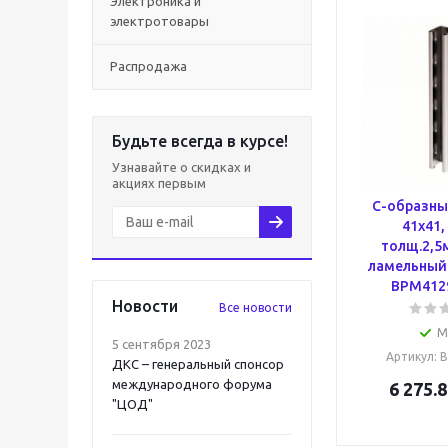
Электроника и
электротовары
Распродажа
Будьте всегда в курсе!
Узнавайте о скидках и
акциях первым
С-образны
41х41,
толщ.2,5
ламельный 
BPM412
Новости
Все новости
М
5 сентября 2023
Артикул
: 
ДКС – генеральный спонсор
международного форума
6 275.8
"ЦОД"