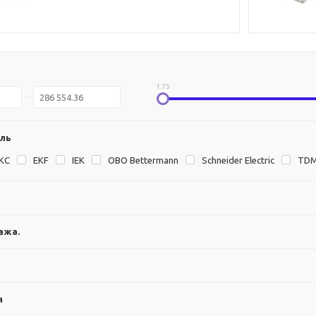
1.75
ль
KC
EKF
IEK
OBO Bettermann
Schneider Electric
TD
ажа.
я