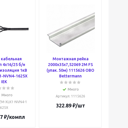
 кабельная
Монтажная рейка
 4х16/25 б/н
2000x35x7,52069 2M FS
изоляция 1кВ
(упак. 50м) 1115626 OBO
1-NVN4-1625X
Bettermann
IEK
Много
Много
Артикул
: 1115626
UZM-XLK1-NVN4-1
322.89
₽
/шт
625X
87
₽
/компл