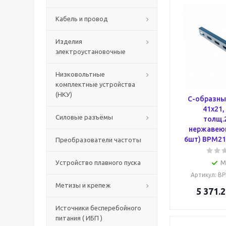
Кабель и провод
Изделия
электроустановочные
Низковольтные
комплектные устройства
(НКУ)
С-образны
41х21,
Силовые разъёмы
толщ.
нержавеющ
6шт) BPM21
Преобразователи частоты
Устройство плавного пуска
М
Артикул
: B
Метизы и крепеж
5 371.2
Источники бесперебойного
питания ( ИБП )