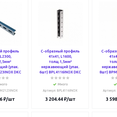
й профиль
С-образный профиль
С-образ
 L2300,
41х41, L1600,
41х4
2,5мм²
толщ.1,5мм²
тол
ий (упак.
нержавеющий (упак.
нержаве
23INOX DKC
6шт) BPL4116INOX DKC
8шт) BPM
ного
Много
PM2123INOX
Артикул
: BPL4116INOX
Артикул
6
₽
/шт
3 204.44
₽
/шт
3 598