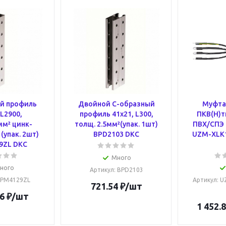
й профиль
Двойной С-образный
Муфта
 L2900,
профиль 41х21, L300,
ПКВ(Н)тп
мм² цинк-
толщ. 2.5мм²(упак. 1шт)
ПВХ/СПЭ 
(упак. 2шт)
BPD2103 DKC
UZM-XLK
9ZL DKC
Много
ного
Артикул
: BPD2103
BPM4129ZL
Артикул
: 
721.54
₽
/шт
6
₽
/шт
1 452.