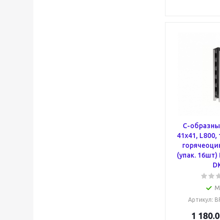
С-образны
41х41, L800,
горячеоци
(упак. 16шт
D
М
Артикул
: 
1 180.0