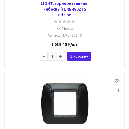
LIGHT, горизонтальная,
небесный LNB4802TS
Bticino
Много
Артикул
: LNB4802TS
3 059.13
₽
/шт
В корзину