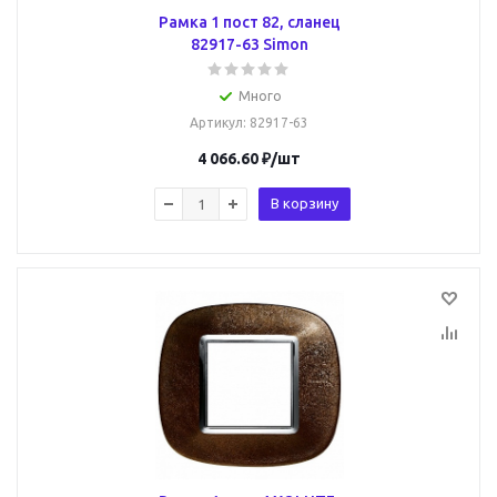
Рамка 1 пост 82, сланец
82917-63 Simon
Много
Артикул
: 82917-63
4 066.60
₽
/шт
В корзину