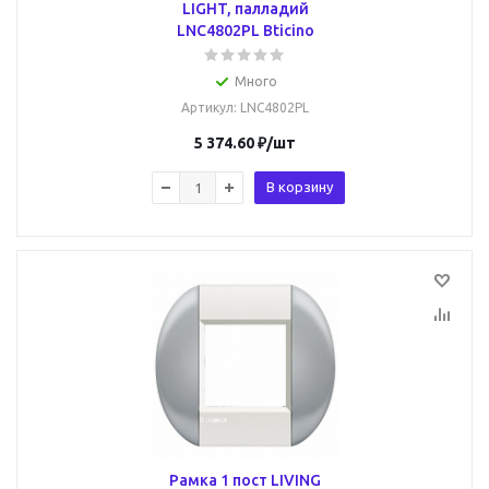
LIGHT, палладий
LNC4802PL Bticino
Много
Артикул
: LNC4802PL
5 374.60
₽
/шт
В корзину
Рамка 1 пост LIVING