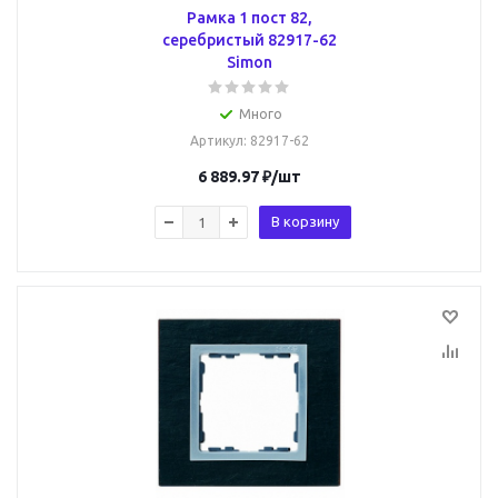
Рамка 1 пост 82,
серебристый 82917-62
Simon
Много
Артикул
: 82917-62
6 889.97
₽
/шт
В корзину