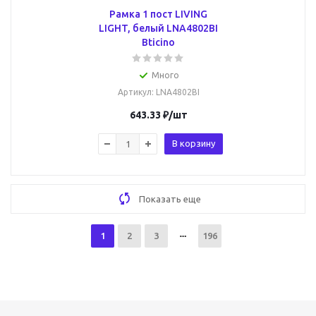
Рамка 1 пост LIVING
LIGHT, белый LNA4802BI
Bticino
Много
Артикул
: LNA4802BI
643.33
₽
/шт
В корзину
Показать еще
1
2
3
196