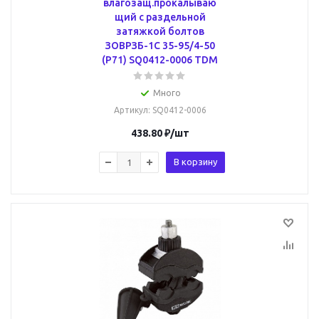
влагозащ.прокалываю
щий с раздельной
затяжкой болтов
ЗОВРЗБ-1С 35-95/4-50
(Р71) SQ0412-0006 TDM
Много
Артикул
: SQ0412-0006
438.80
₽
/шт
В корзину