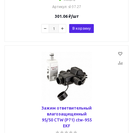
Артикул
: sl-37.27
301.06
₽
/шт
В корзину
Зажим ответвительный
влагозащищенный
95/50 CTW (P71) ctw-955
EKF