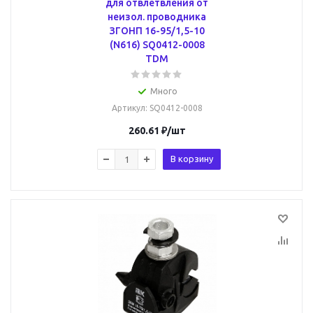
для отвлетвления от
неизол. проводника
ЗГОНП 16-95/1,5-10
(N616) SQ0412-0008
TDM
Много
Артикул
: SQ0412-0008
260.61
₽
/шт
В корзину