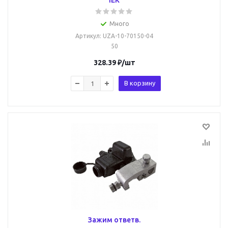
IEK
Много
Артикул
: UZA-10-70150-04
50
328.39
₽
/шт
В корзину
Зажим ответв.