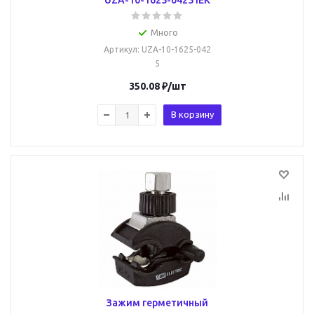
UZA-10-1625-0425 IEK
Много
Артикул
: UZA-10-1625-042
5
350.08
₽
/шт
В корзину
Зажим герметичный