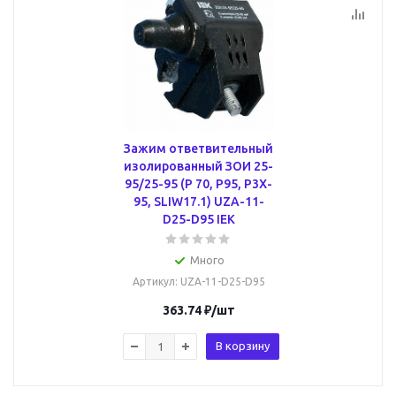
Зажим ответвительный
изолированный ЗОИ 25-
95/25-95 (P 70, P95, P3X-
95, SLIW17.1) UZA-11-
D25-D95 IEK
Много
Артикул
: UZA-11-D25-D95
363.74
₽
/шт
В корзину