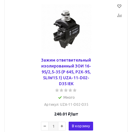
Зажим ответвительный
изолированный ЗОИ 16-
95/2,5-35 (P 645, P2X-95,
SLIW15.1) UZA-11-D02-
D35 IEK
Много
Артикул
: UZA-11-D02-D35
240.01
₽
/шт
В корзину