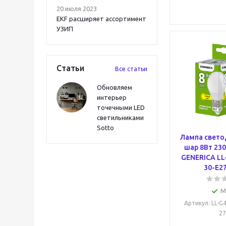
20 июля 2023
EKF расширяет ассортимент
УЗИП
Статьи
Все статьи
Обновляем
интерьер
точечными LED
светильниками
Sotto
Лампа свето
шар 8Вт 230
GENERICA LL
30-E27
М
Артикул
: LL-G
27