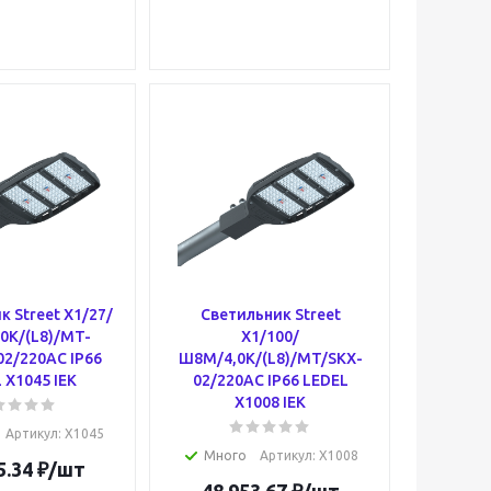
 Street X1/27/
Светильник Street
0К/(L8)/MT-
X1/100/
2/220AC IP66
Ш8M/4,0К/(L8)/MT/SKX-
 X1045 IEK
02/220AC IP66 LEDEL
X1008 IEK
Артикул
: X1045
Много
Артикул
: X1008
5.34
₽
/шт