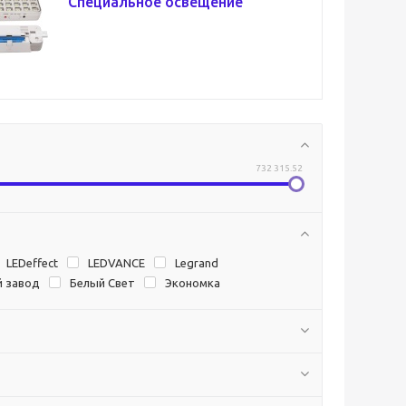
Специальное освещение
732 315.52
LEDeffect
LEDVANCE
Legrand
й завод
Белый Свет
Экономка