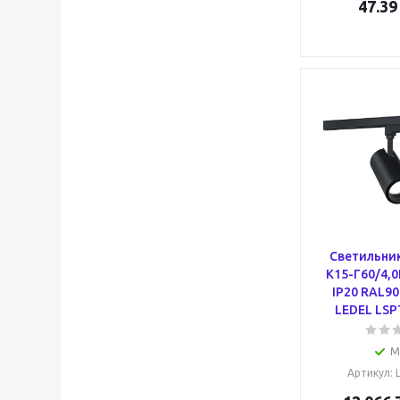
47.39
Светильник
К15-Г60/4,
IP20 RAL90
LEDEL LSP
М
Артикул
: