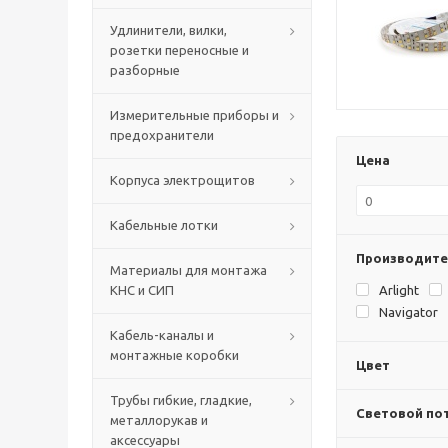
Удлинители, вилки,
розетки переносные и
разборные
Измерительные приборы и
предохранители
Цена
Корпуса электрощитов
Кабельные лотки
Производите
Материалы для монтажа
КНС и СИП
Arlight
Navigator
Кабель-каналы и
монтажные коробки
Цвет
Трубы гибкие, гладкие,
Световой пот
металлорукав и
аксессуары