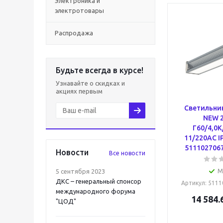
Электроника и
электротовары
Распродажа
Будьте всегда в курсе!
Узнавайте о скидках и
акциях первым
Светильник
NEW 2
Г60/4,0К
11/220AC I
5111027067
Новости
Все новости
5 сентября 2023
М
ДКС – генеральный спонсор
Артикул
: 511
международного форума
14 584.
"ЦОД"