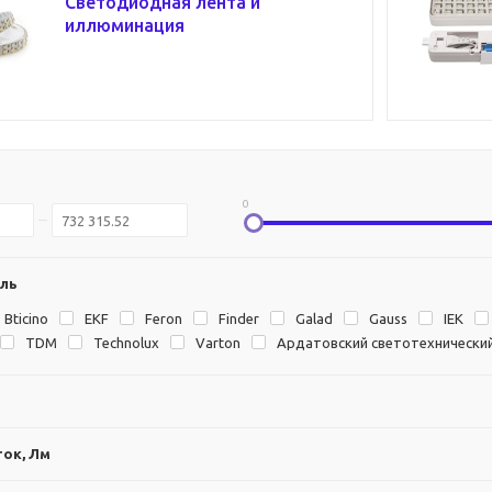
Светодиодная лента и
иллюминация
0
ль
Bticino
EKF
Feron
Finder
Galad
Gauss
IEK
TDM
Technolux
Varton
Ардатовский светотехнически
ок, Лм