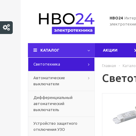
НВО24
Интер
электротехни
КАТАЛОГ
АКЦИИ
Светотехника
Главная
-
Катало
Свето
Автоматические
выключатели
Дифференциальный
автоматический
выключатель
Устройство защитного
отключения УЗО