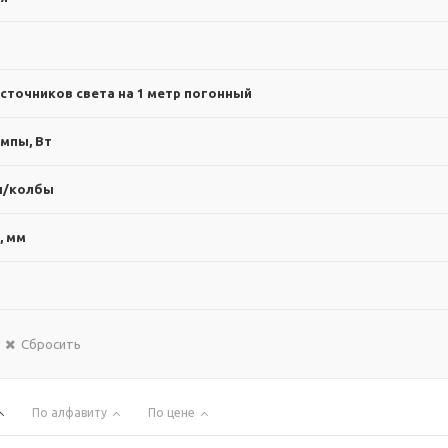
сточников света на 1 метр погонный
мпы, Вт
ы/колбы
, мм
Сбросить
По алфавиту
По цене