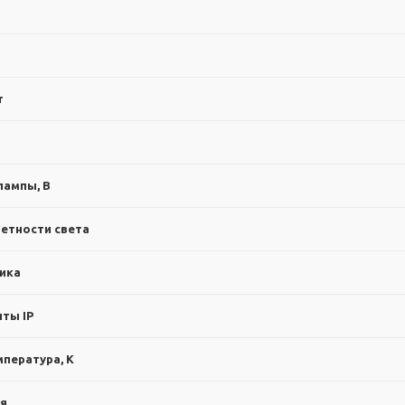
т
лампы, В
етности света
ика
ты IP
пература, К
ия