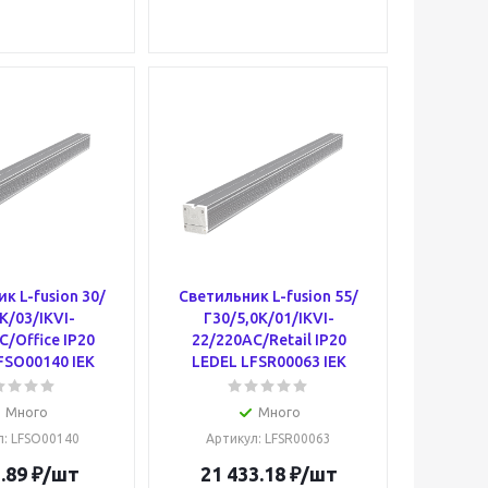
к L-fusion 30/
Светильник L-fusion 55/
К/03/IKVI-
Г30/5,0К/01/IKVI-
C/Office IP20
22/220AC/Retail IP20
FSO00140 IEK
LEDEL LFSR00063 IEK
Много
Много
л
: LFSO00140
Артикул
: LFSR00063
.89
₽
/шт
21 433.18
₽
/шт