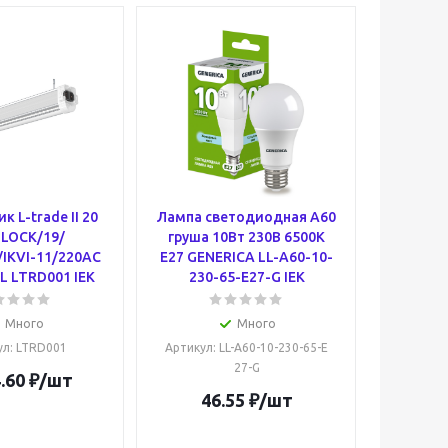
к L-trade II 20
Лампа светодиодная A60
 LOCK/19/
груша 10Вт 230В 6500К
/IKVI-11/220AC
E27 GENERICA LL-A60-10-
L LTRD001 IEK
230-65-E27-G IEK
Много
Много
ул
: LTRD001
Артикул
: LL-A60-10-230-65-E
27-G
.60
₽
/шт
46.55
₽
/шт