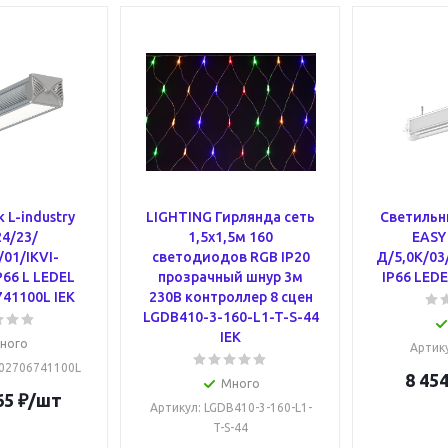
 L-industry
LIGHTING Гирлянда сеть
Светильни
4/23/
1,5х1,5м 160
EASY
/01/IKVI-
светодиодов RGB IP20
Д/5,0К/03
P66 L LEDEL
прозрачный шнур 3м
IP66 LEDE
41100L IEK
230В контроллер 8 сцен
LGDB410-3-160-L1-T-S-44
IEK
ного
Артик
102706741100L
8 454
Много
65
₽
/шт
Артикул
: LGDB410-3-160-L1-
T-S-44