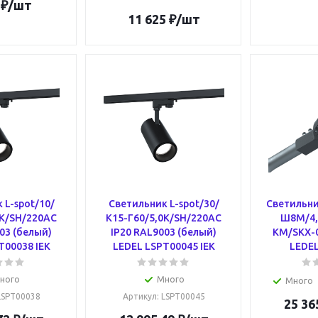
₽
/шт
11 625
₽
/шт
 L-spot/10/
Светильник L-spot/30/
Светильник
0К/SH/220AC
К15-Г60/5,0К/SH/220AC
Ш8M/4,
03 (белый)
IP20 RAL9003 (белый)
KM/SKX-0
T00038 IEK
LEDEL LSPT00045 IEK
LEDEL
ного
Много
Много
 LSPT00038
Артикул
: LSPT00045
25 36