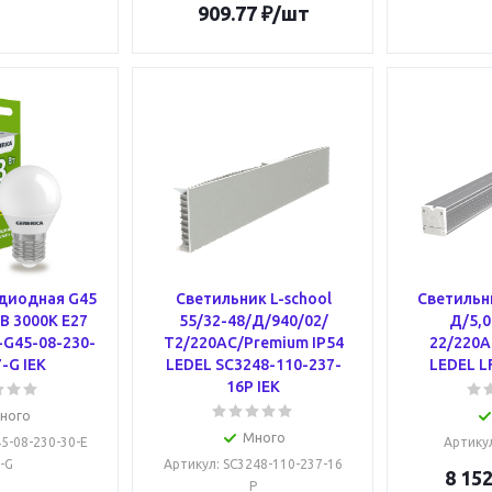
909.77
₽
/шт
диодная G45
Светильник L-school
Светильни
В 3000К E27
55/32-48/Д/940/02/
Д/5,0
-G45-08-230-
Т2/220AC/Premium IP54
22/220A
-G IEK
LEDEL SC3248-110-237-
LEDEL L
16P IEK
ного
Много
45-08-230-30-E
Артику
-G
Артикул
: SC3248-110-237-16
8 152
P