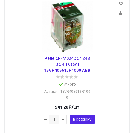
Реле CR-M024DC4 24B
DC 4ПК (6A)
1SVR405613R1000 ABB
Много
Артикул
: 1SVR405613R100
0
541.28
₽
/шт
В корзину