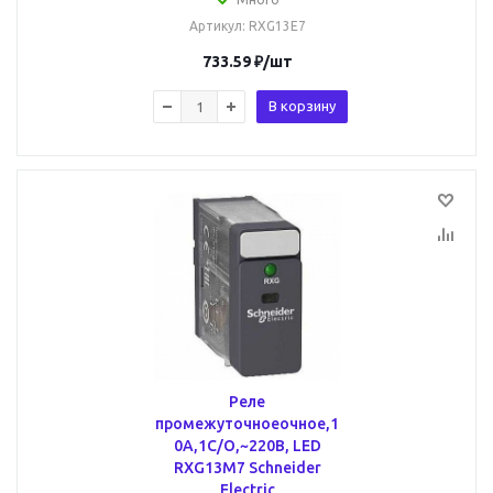
Артикул
: RXG13E7
733.59
₽
/шт
В корзину
Реле
промежуточноеочное,1
0А,1С/О,~220В, LED
RXG13M7 Schneider
Electric