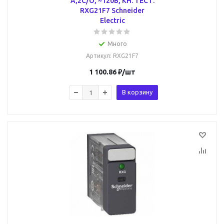
А,2С/О, ~120В, КН. ТЕСТ.
RXG21F7 Schneider
Electric
Много
Артикул
: RXG21F7
1 100.86
₽
/шт
В корзину