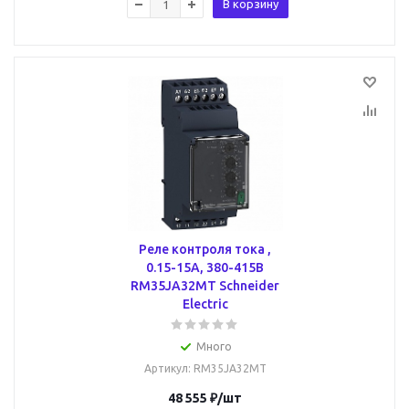
В корзину
Реле контроля тока ,
0.15-15A, 380-415В
RM35JA32MT Schneider
Electric
Много
Артикул
: RM35JA32MT
48 555
₽
/шт