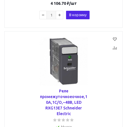
4 106.70
₽
/шт
В корзину
Реле
промежуточноеочное,1
0А,1С/О,~48В, LED
RXG13E7 Schneider
Electric
Много