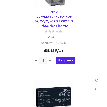
Реле
промежуточноеочное,
5А, 2С/О, =12В RXG25JD
Schneider Electric
Много
Артикул
: RXG25JD
638.82
₽
/шт
В корзину