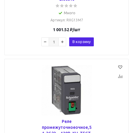
Много
Артикул
: RXG13M7
1 001.52
₽
/шт
В корзину
Реле
промежуточноеочное,5