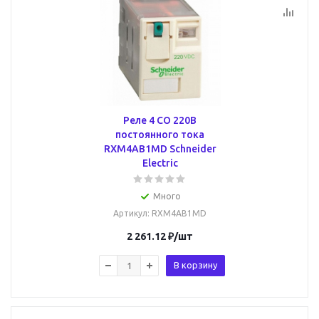
Реле 4 CO 220В
постоянного тока
RXM4AB1MD Schneider
Electric
Много
Артикул
: RXM4AB1MD
2 261.12
₽
/шт
В корзину