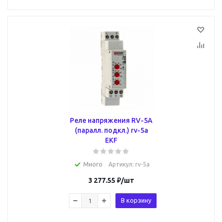
Реле напряжения RV-5A
(паралл. подкл.) rv-5a
EKF
Много
Артикул
: rv-5a
3 277.55
₽
/шт
В корзину