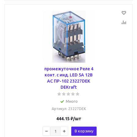
промежуточное Реле 4
конт. с инд. LED 5А 12В
AC ПР-102 23227DEK
DEKraft
Много
Артикул
: 23227DEK
444.15
₽
/шт
В корзину