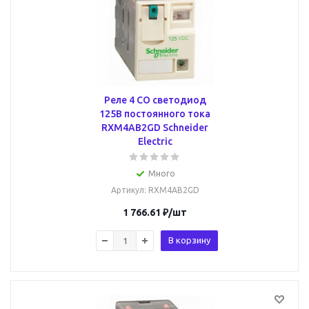
Реле 4 CO светодиод
125В постоянного тока
RXM4AB2GD Schneider
Electric
Много
Артикул
: RXM4AB2GD
1 766.61
₽
/шт
В корзину