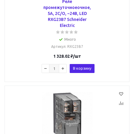
Реле
промежуточноеочное,
5А, 2С/О, ~24В, LED
RXG23B7 Schneider
Electric
Много
Артикул
: RXG23B7
1 328.02
₽
/шт
В корзину