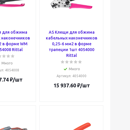
и для обжима
AS Клещи для обжима
 наконечников
кабельных наконечников
2 в форме WM
0,25-6 мм2 в форме
54008 Rittal
трапеции 1шт 4054000
Rittal
Много
Много
ул
: 4054008
Артикул
: 4054000
7.74
₽
/шт
15 937.60
₽
/шт