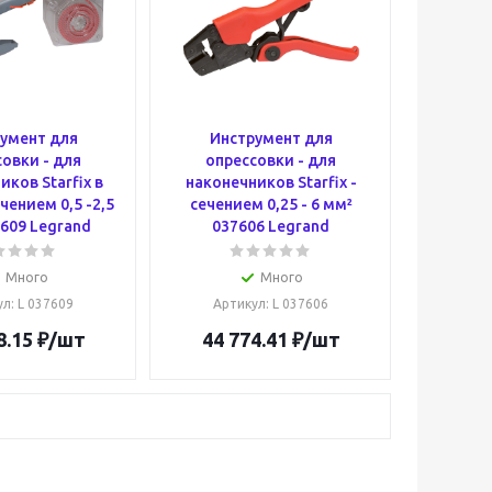
умент для
Инструмент для
овки - для
опрессовки - для
иков Starfix в
наконечников Starfix -
ечением 0,5 -2,5
сечением 0,25 - 6 мм²
609 Legrand
037606 Legrand
Много
Много
ул
: L 037609
Артикул
: L 037606
8.15
₽
/шт
44 774.41
₽
/шт