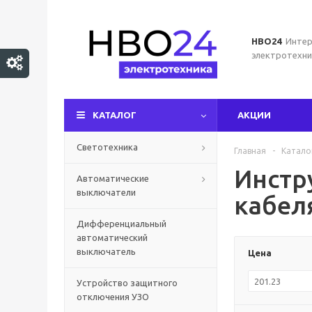
НВО24
Интер
электротехни
КАТАЛОГ
АКЦИИ
Светотехника
Главная
-
Катало
Инстр
Автоматические
выключатели
кабел
Дифференциальный
автоматический
выключатель
Цена
Устройство защитного
отключения УЗО