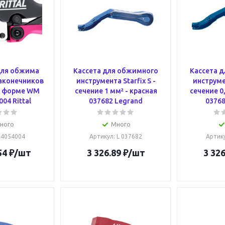
для обжима
Кассета для обжимного
Кассета 
аконечников
инструмента Starfix S -
инструмен
в форме WM
сечение 1 мм² - красная
сечение 0
04 Rittal
037682 Legrand
03768
ного
Много
: 4054004
Артикул
: L 037682
Артик
54
₽
/шт
3 326.89
₽
/шт
3 326