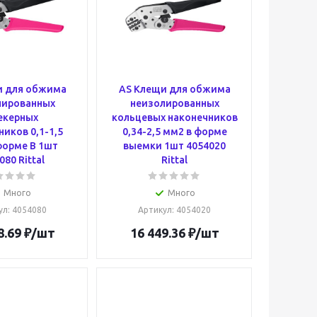
и для обжима
AS Клещи для обжима
лированных
неизолированных
екерных
кольцевых наконечников
иков 0,1-1,5
0,34-2,5 мм2 в форме
форме В 1шт
выемки 1шт 4054020
080 Rittal
Rittal
Много
Много
ул
: 4054080
Артикул
: 4054020
8.69
₽
/шт
16 449.36
₽
/шт