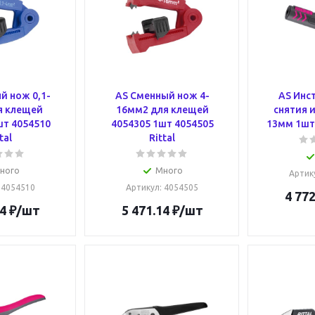
й нож 0,1-
AS Сменный нож 4-
AS Инс
я клещей
16мм2 для клещей
снятия 
шт 4054510
4054305 1шт 4054505
13мм 1шт 
tal
Rittal
ного
Много
Артик
: 4054510
Артикул
: 4054505
4 772
4
₽
/шт
5 471.14
₽
/шт