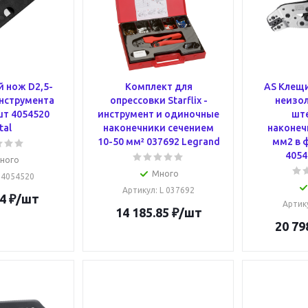
 нож D2,5-
Комплект для
AS Клещ
нструмента
опрессовки Starflix -
неизо
шт 4054520
инструмент и одиночные
шт
tal
наконечники сечением
наконечн
10-50 мм² 037692 Legrand
мм2 в 
4054
ного
Много
: 4054520
Артикул
: L 037692
4
₽
/шт
Артик
14 185.85
₽
/шт
20 79