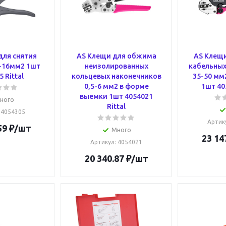
для снятия
AS Клещи для обжима
AS Клещ
-16мм2 1шт
неизолированных
кабельных
 Rittal
кольцевых наконечников
35-50 мм
0,5-6 мм2 в форме
1шт 40
выемки 1шт 4054021
ного
Rittal
: 4054305
Артик
59
₽
/шт
Много
23 14
Артикул
: 4054021
20 340.87
₽
/шт