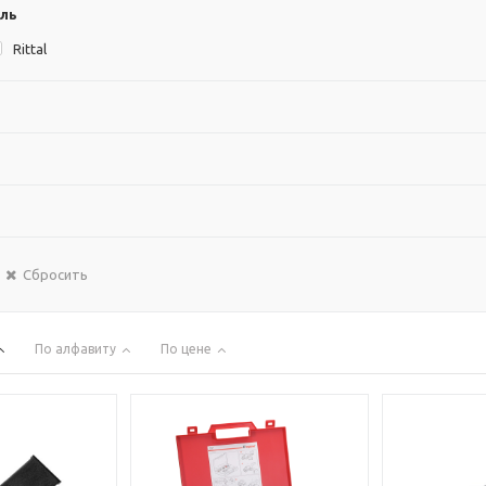
ль
Rittal
Сбросить
По алфавиту
По цене