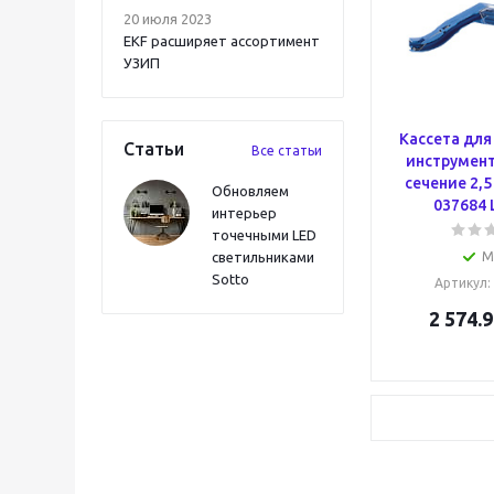
20 июля 2023
EKF расширяет ассортимент
УЗИП
Кассета дл
Статьи
Все статьи
инструмента
сечение 2,5
Обновляем
037684 
интерьер
точечными LED
светильниками
М
Sotto
Артикул
:
2 574.9