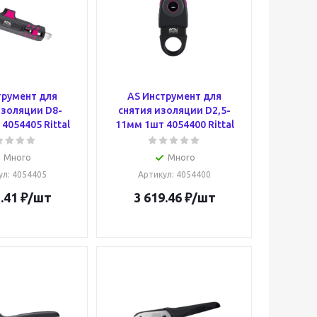
трумент для
AS Инструмент для
изоляции D8-
снятия изоляции D2,5-
4054405 Rittal
11мм 1шт 4054400 Rittal
Много
Много
ул
: 4054405
Артикул
: 4054400
.41
₽
/шт
3 619.46
₽
/шт