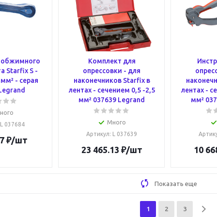
я обжимного
Комплект для
Инстр
 Starfix S -
опрессовки - для
опресс
 мм² - серая
наконечников Starfix в
наконечн
Legrand
лентах - сечением 0,5 -2,5
лентах - с
мм² 037639 Legrand
мм² 037
ного
Много
 L 037684
Артикул
: L 037639
Артик
7
₽
/шт
23 465.13
₽
/шт
10 66
Показать еще
1
2
3