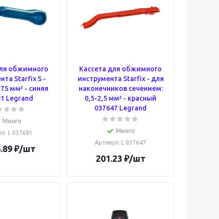
для обжимного
Кассета для обжимного
та Starfix S -
инструмента Starfix - для
,75 мм² - синяя
наконечников сечением:
1 Legrand
0,5-2,5 мм² - красный
037647 Legrand
Много
Много
ул
: L 037681
Артикул
: L 037647
.89
₽
/шт
201.23
₽
/шт