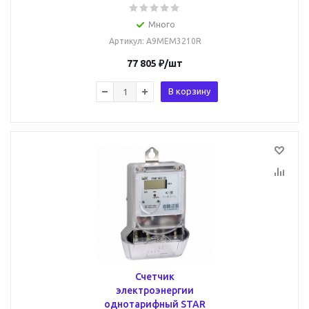
Много
Артикул
: A9MEM3210R
77 805
₽
/шт
В корзину
Счетчик
электроэнергии
однотарифный STAR