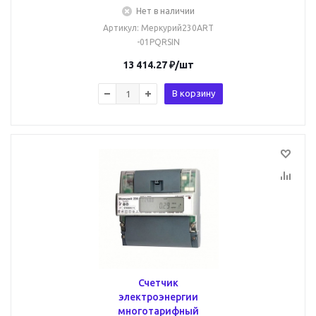
Нет в наличии
Артикул
: Меркурий230ART
-01PQRSIN
13 414.27
₽
/шт
В корзину
Счетчик
электроэнергии
многотарифный