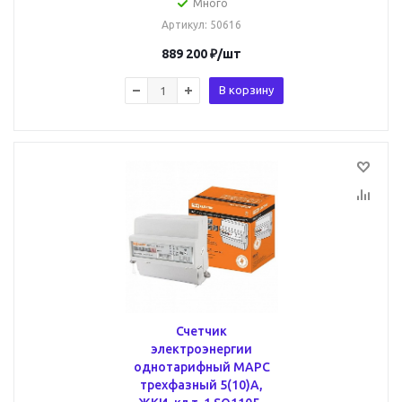
Много
Артикул
: 50616
889 200
₽
/шт
В корзину
Счетчик
электроэнергии
однотарифный МАРС
трехфазный 5(10)А,