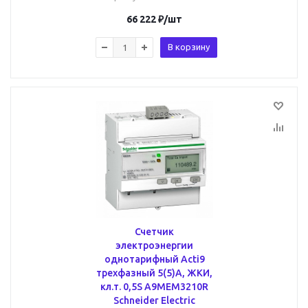
66 222
₽
/шт
В корзину
Счетчик
электроэнергии
однотарифный Acti9
трехфазный 5(5)А, ЖКИ,
кл.т. 0,5S A9MEM3210R
Schneider Electric