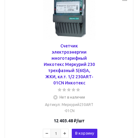
Счетчик
электроэнергии
многотарифный
Инкотекс Меркурий 230
трехфазный 5(60)А,
ЖКИ, кл.т. 1/2 230ART-
01CN Инкотекс
Нет в наличии
Артикул
: Меркурий230ART
-01CN
12 403.48
₽
/шт
В корзину