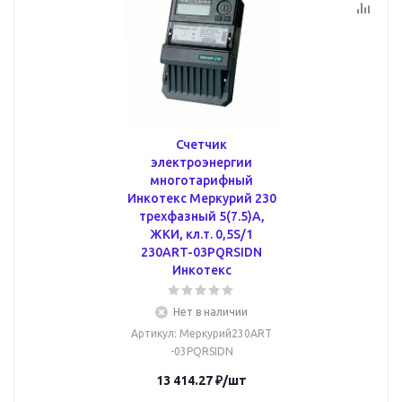
Счетчик
электроэнергии
многотарифный
Инкотекс Меркурий 230
трехфазный 5(7.5)А,
ЖКИ, кл.т. 0,5S/1
230ART-03PQRSIDN
Инкотекс
Нет в наличии
Артикул
: Меркурий230ART
-03PQRSIDN
13 414.27
₽
/шт