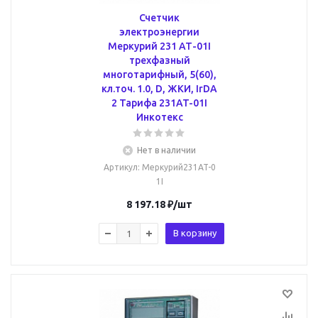
Счетчик
электроэнергии
Меркурий 231 АТ-01I
трехфазный
многотарифный, 5(60),
кл.точ. 1.0, D, ЖКИ, IrDA
2 Тарифа 231AT-01I
Инкотекс
Нет в наличии
Артикул
: Меркурий231AT-0
1I
8 197.18
₽
/шт
В корзину