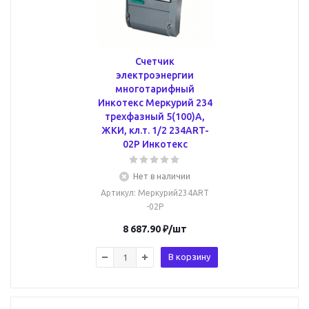
Счетчик
электроэнергии
многотарифный
Инкотекс Меркурий 234
трехфазный 5(100)А,
ЖКИ, кл.т. 1/2 234ART-
02P Инкотекс
Нет в наличии
Артикул
: Меркурий234ART
-02P
8 687.90
₽
/шт
В корзину