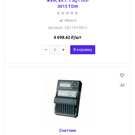
ЖКИ, кл.т. 1 SQ1105-
0015 TDM
Много
Артикул
: SQ1105-0015
6 698.62
₽
/шт
В корзину
Счетчик