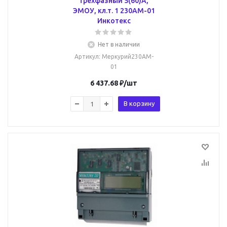
трехфазный 5(60)А,
ЭМОУ, кл.т. 1 230AM-01
Инкотекс
Нет в наличии
Артикул
: Меркурий230AM-
01
6 437.68
₽
/шт
В корзину