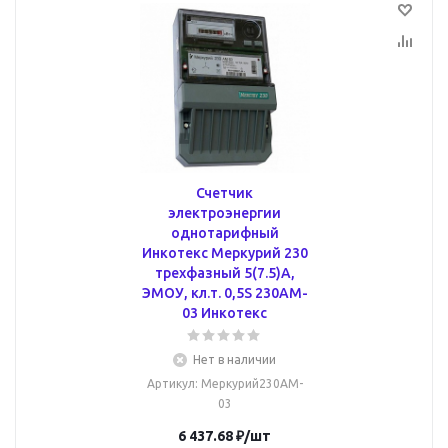
Счетчик
электроэнергии
однотарифный
Инкотекс Меркурий 230
трехфазный 5(7.5)А,
ЭМОУ, кл.т. 0,5S 230AM-
03 Инкотекс
Нет в наличии
Артикул
: Меркурий230AM-
03
6 437.68
₽
/шт