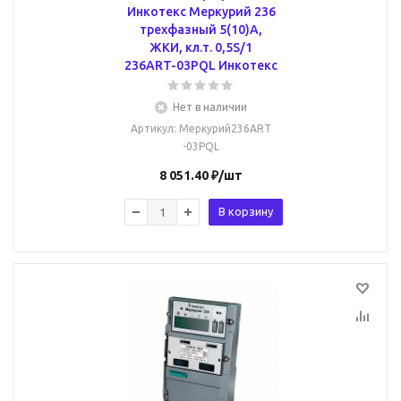
Инкотекс Меркурий 236
трехфазный 5(10)А,
ЖКИ, кл.т. 0,5S/1
236ART-03PQL Инкотекс
Нет в наличии
Артикул
: Меркурий236ART
-03PQL
8 051.40
₽
/шт
В корзину