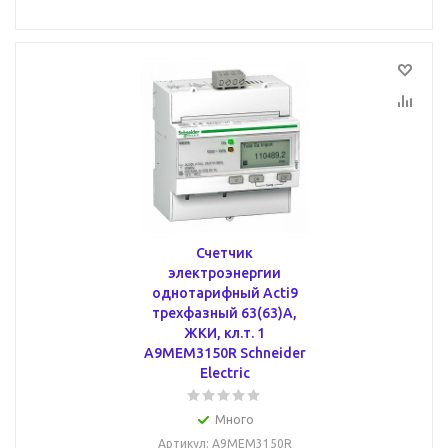
Счетчик
электроэнергии
однотарифный Acti9
трехфазный 63(63)А,
ЖКИ, кл.т. 1
A9MEM3150R Schneider
Electric
Много
Артикул
: A9MEM3150R