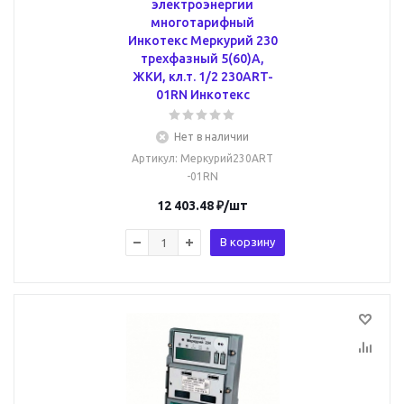
электроэнергии
многотарифный
Инкотекс Меркурий 230
трехфазный 5(60)А,
ЖКИ, кл.т. 1/2 230ART-
01RN Инкотекс
Нет в наличии
Артикул
: Меркурий230ART
-01RN
12 403.48
₽
/шт
В корзину