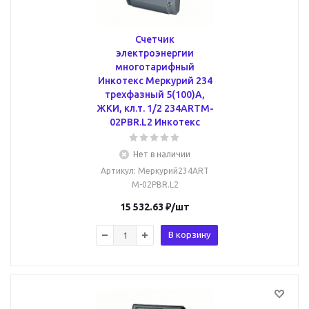
Счетчик
электроэнергии
многотарифный
Инкотекс Меркурий 234
трехфазный 5(100)А,
ЖКИ, кл.т. 1/2 234ARTM-
02PBR.L2 Инкотекс
Нет в наличии
Артикул
: Меркурий234ART
M-02PBR.L2
15 532.63
₽
/шт
В корзину