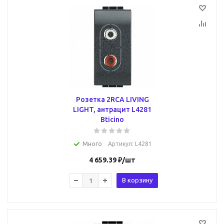
Розетка 2RCA LIVING
LIGHT, антрацит L4281
Bticino
Много
Артикул
: L4281
4 659.39
₽
/шт
В корзину