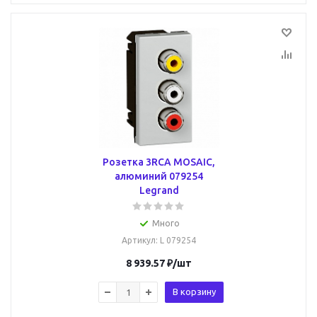
Розетка 3RCA MOSAIC,
алюминий 079254
Legrand
Много
Артикул
: L 079254
8 939.57
₽
/шт
В корзину