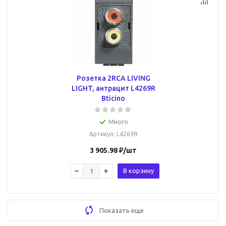
Розетка 2RCA LIVING
LIGHT, антрацит L4269R
Bticino
Много
Артикул
: L4269R
3 905.98
₽
/шт
В корзину
Показать еще