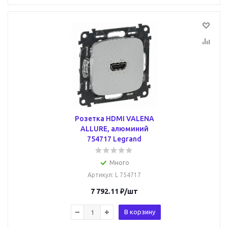
Розетка HDMI VALENA
ALLURE, алюминий
754717 Legrand
Много
Артикул
: L 754717
7 792.11
₽
/шт
В корзину