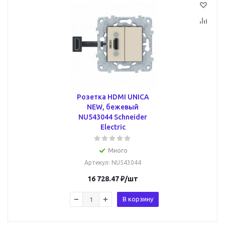
Розетка HDMI UNICA
NEW, бежевый
NU543044 Schneider
Electric
Много
Артикул
: NU543044
16 728.47
₽
/шт
В корзину