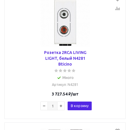
Розетка 2RCA LIVING
LIGHT, белый N4281
Bticino
Много
Артикул
: N4281
3 727.54
₽
/шт
В корзину