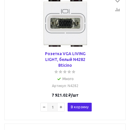
Розетка VGA LIVING
LIGHT, белый N4282
Bticino
Много
Артикул
: N4282
7 921.02
₽
/шт
В корзину