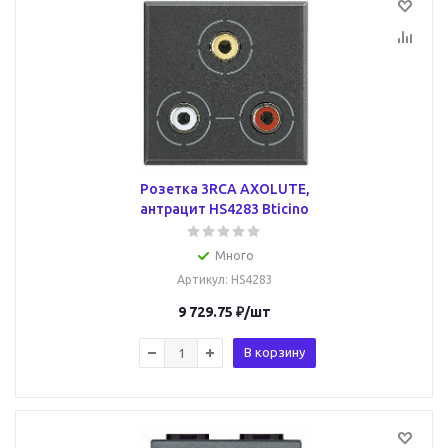
Розетка 3RCA AXOLUTE,
антрацит HS4283 Bticino
Много
Артикул
: HS4283
9 729.75
₽
/шт
В корзину