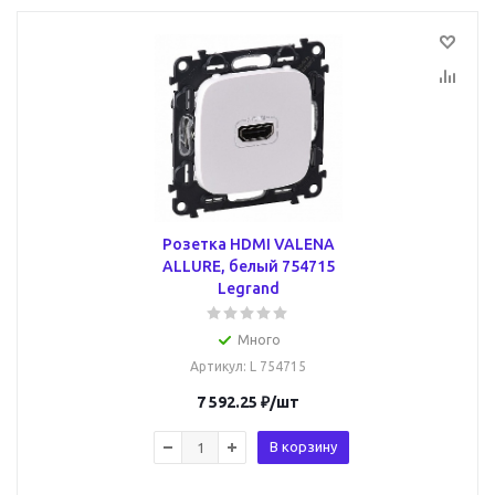
Розетка HDMI VALENA
ALLURE, белый 754715
Legrand
Много
Артикул
: L 754715
7 592.25
₽
/шт
В корзину