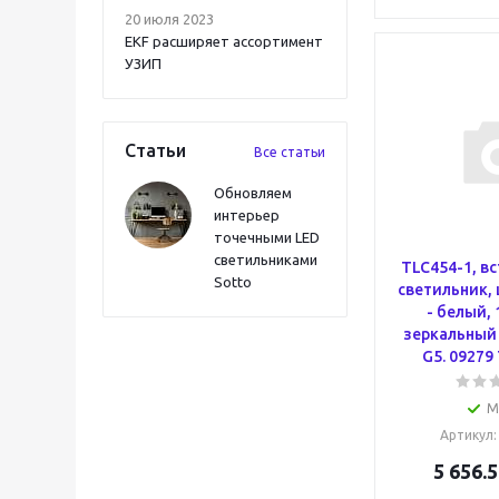
20 июля 2023
EKF расширяет ассортимент
УЗИП
Статьи
Все статьи
Обновляем
интерьер
точечными LED
светильниками
TLC454-1, в
Sotto
светильник, 
- белый, 
зеркальный 
G5. 09279
М
Артикул
5 656.5