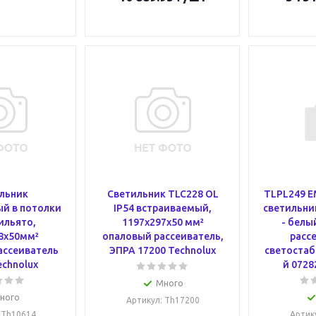
льник
Светильник TLC228 OL
TLPL249 E
й в потолки
IP54 встраиваемый,
светильник
ильято,
1197х297х50 мм²
- белы
8х50мм²
опаловый рассеиватель,
рассе
ассеиватель
ЭПРА 17200 Technolux
светоста
echnolux
й 0728
Много
ного
Артикул
: Th17200
: Th10614
Артик