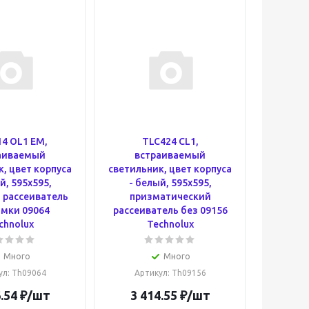
4 OL1 EM,
TLC424 CL1,
аиваемый
встраиваемый
, цвет корпуса
светильник, цвет корпуса
й, 595х595,
- белый, 595х595,
 рассеиватель
призматический
амки 09064
рассеиватель без 09156
chnolux
Technolux
Много
Много
ул
: Th09064
Артикул
: Th09156
.54
₽
/шт
3 414.55
₽
/шт