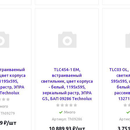
страиваемый
TLC454-1 EM,
TLC03 OL,
цвет корпуса
встраиваемый
светил
1195х595,
светильник, цвет корпуса
595х595, 
растр, ЭПРА
- белый, 1195х595,
белый
 Technolux
зеркальный растр, ЭПРА
рассеив
G5., БАП 09286 Technolux
13271
ного
Много
: Th09279
Артикул
: Th09286
Артик
9
₽
/шт
10 889.93
₽
/шт
3 751