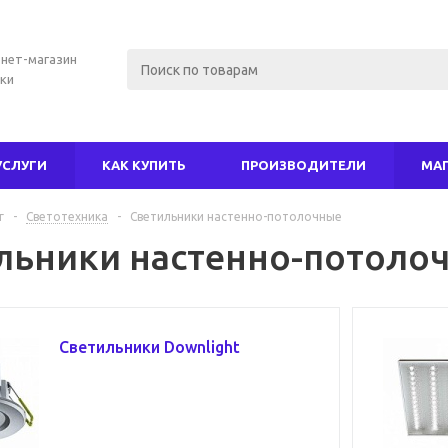
нет-магазин
ки
УСЛУГИ
КАК КУПИТЬ
ПРОИЗВОДИТЕЛИ
МА
г
-
Светотехника
-
Светильники настенно-потолочные
льники настенно-потоло
Светильники Downlight