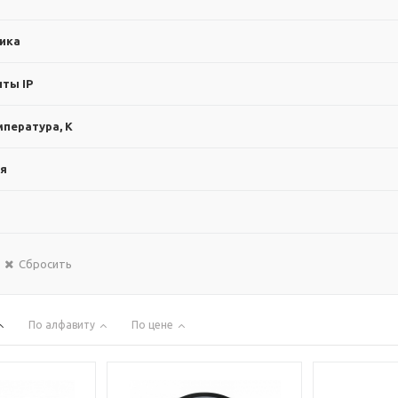
ика
ты IP
пература, К
ия
Сбросить
По алфавиту
По цене