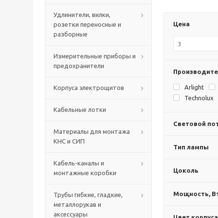
Удлинители, вилки,
Цена
розетки переносные и
разборные
Измерительные приборы и
предохранители
Производите
Arlight
Корпуса электрощитов
Technolux
Кабельные лотки
Световой пот
Материалы для монтажа
КНС и СИП
Тип лампы
Кабель-каналы и
Цоколь
монтажные коробки
Мощность, В
Трубы гибкие, гладкие,
металлорукав и
аксессуары
Цвет корпуса