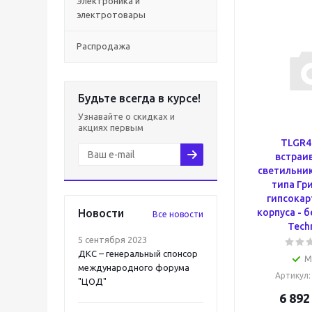
Электроника и
электротовары
Распродажа
Будьте всегда в курсе!
Узнавайте о скидках и
акциях первым
TLGR4
встраи
светильник
типа Гр
гипсокар
Новости
корпуса - 
Все новости
Tech
5 сентября 2023
ДКС – генеральный спонсор
М
международного форума
Артикул
"ЦОД"
6 892