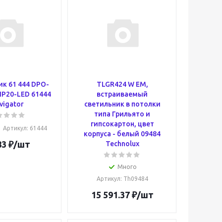
к 61 444 DPO-
TLGR424 W EM,
IP20-LED 61444
встраиваемый
vigator
светильник в потолки
типа Грильято и
гипсокартон, цвет
Артикул
: 61444
корпуса - белый 09484
83
₽
/шт
Technolux
Много
Артикул
: Th09484
15 591.37
₽
/шт