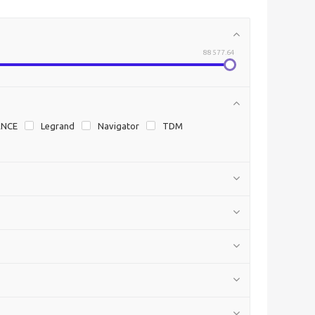
88 577.64
ANCE
Legrand
Navigator
TDM