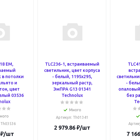
18 EM,
TLC236-1, встраиваемый
TLC41
ваемый
светильник, цвет корпуса
встр
 в потолки
- белый, 1195х295,
светильник
ильято и
зеркальный растр,
- белы
тон, цвет
ЭмПРА G13 01341
опаловый
белый 03536
Technolux
без р
nolux
Te
Много
ного
Артикул
: Th01341
: Th03536
Артик
2 979.86
₽
/шт
₽
/шт
7 166