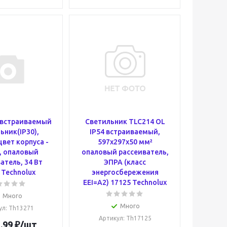
 встраиваемый
Светильник TLC214 OL
ьник(IP30),
IP54 встраиваемый,
цвет корпуса -
597х297х50 мм²
, опаловый
опаловый рассеиватель,
атель, 34 Вт
ЭПРА (класс
 Technolux
энергосбережения
EEI=A2) 17125 Technolux
Много
Много
ул
: Th13271
Артикул
: Th17125
.99
₽
/шт