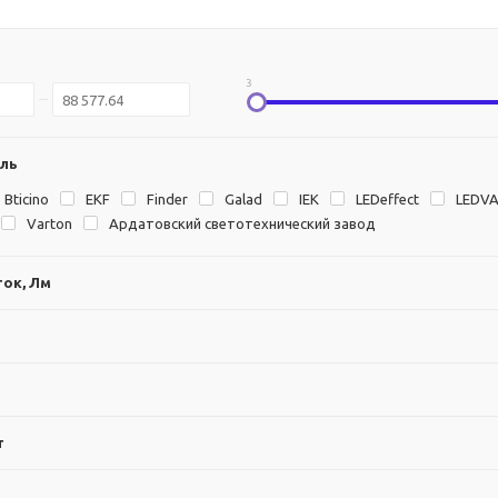
3
ль
Bticino
EKF
Finder
Galad
IEK
LEDeffect
LEDV
Varton
Ардатовский светотехнический завод
ок, Лм
т