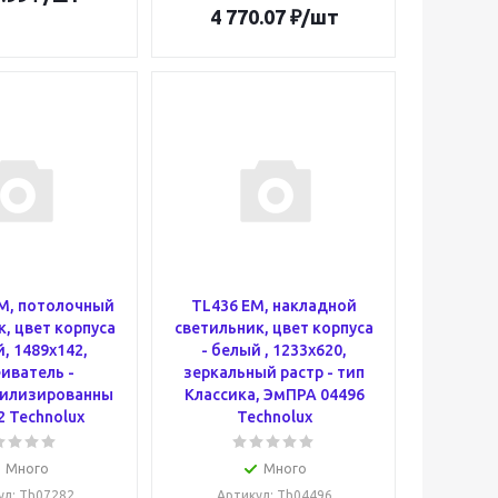
4 770.07
₽
/шт
M, потолочный
TL436 EM, накладной
, цвет корпуса
cветильник, цвет корпуса
й, 1489х142,
- белый , 1233х620,
иватель -
зеркальный растр - тип
билизированны
Классика, ЭмПРА 04496
2 Technolux
Technolux
Много
Много
ул
: Th07282
Артикул
: Th04496