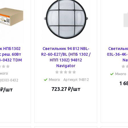
к НПБ1302
Светильник 94 812 NBL-
Светильни
с реш. 60Вт
R2-60-E27/BL (НПБ 1302 /
03L-36-4K-
3-0432 TDM
НПП 1302) 94812
Na
Navigator
ного
Много
Много
Артикул
: 94812
SQ0303-0432
1 6
723.27
₽
/шт
₽
/шт