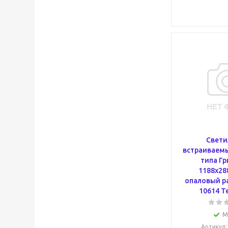
Свети
встраиваемы
типа Гр
1188х28
опаловый р
10614 T
М
Артикул