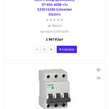
3П 80А 400В =S=
EZ9S16380 Schneider
Electric
Много
Артикул
: EZ9S16380
2 967
₽
/шт
В корзину