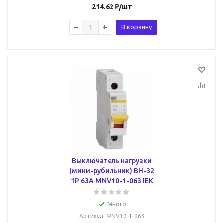
214.62
₽
/шт
В корзину
Выключатель нагрузки
(мини-рубильник) ВН-32
1Р 63А MNV10-1-063 IEK
Много
Артикул
: MNV10-1-063