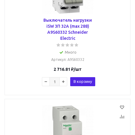
Выключатель нагрузки
iSW 3П 32A (max 288)
A9S60332 Schneider
Electric
Много
Артикул
: A9S60332
2 716.81
₽
/шт
В корзину