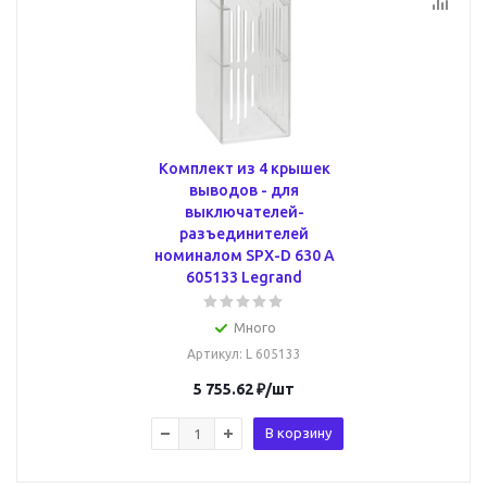
Комплект из 4 крышек
выводов - для
выключателей-
разъединителей
номиналом SPX-D 630 A
605133 Legrand
Много
Артикул
: L 605133
5 755.62
₽
/шт
В корзину