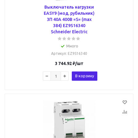
Выключатель нагрузки
EASY9 (мод. рубильник)
3П 40А 400В =S= (max
384) EZ9S16340
Schneider Electric
Много
Артикул
: EZ9S16340
3 744.92
₽
/шт
В корзину