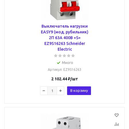
Выключатель нагрузки
EASY9 (мод. рубильник)
2П 63А 400В =S=
EZ9S16263 Schneider
Electric
Много
Артикул
: EZ9S16263
2 102.44
₽
/шт
В корзину