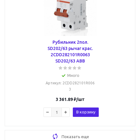
Рубильник 2пол.
SD202/63 рычаг крас.
2CDD282101R0063
SD202/63 ABB
Много
Артикул
: 2CDD282101R006
3
3 361.89
₽
/шт
В корзину
Показать еще