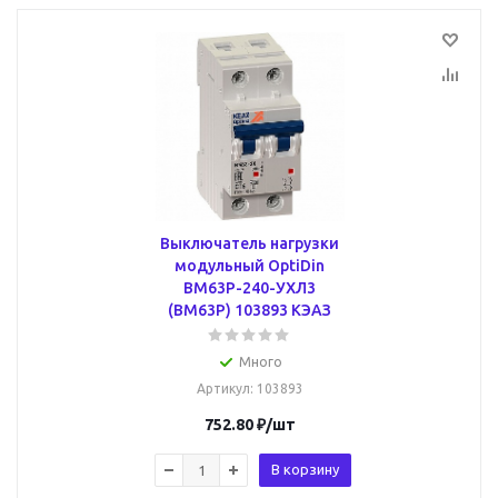
Выключатель нагрузки
модульный OptiDin
BM63P-240-УХЛ3
(ВМ63Р) 103893 КЭАЗ
Много
Артикул
: 103893
752.80
₽
/шт
В корзину