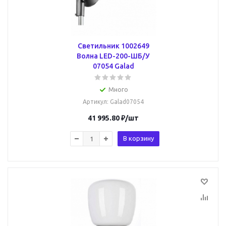
Светильник 1002649
Волна LED-200-ШБ/У
07054 Galad
Много
Артикул
: Galad07054
41 995.80
₽
/шт
В корзину