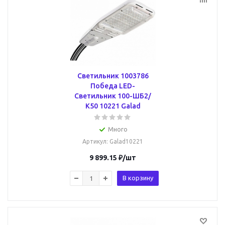
Светильник 1003786
Победа LED-
Светильник 100-ШБ2/
К50 10221 Galad
Много
Артикул
: Galad10221
9 899.15
₽
/шт
В корзину