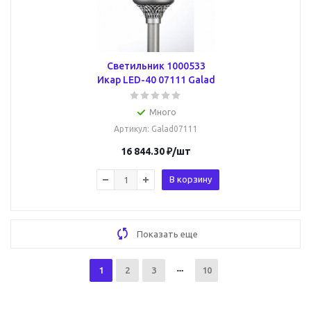
Светильник 1000533
Икар LED-40 07111 Galad
Много
Артикул
: Galad07111
16 844.30
₽
/шт
В корзину
Показать еще
1
2
3
10