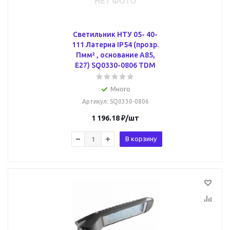
Светильник НТУ 05- 40-
111 Латерна IP54 (прозр.
Пмм² , основание А85,
Е27) SQ0330-0806 TDM
Много
Артикул
: SQ0330-0806
1 196.18
₽
/шт
В корзину