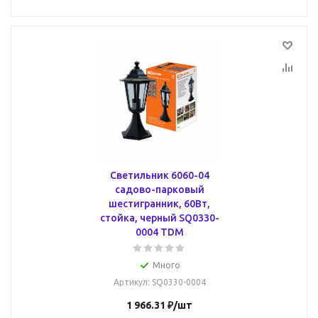
Светильник 6060-04
садово-парковый
шестигранник, 60Вт,
стойка, черный SQ0330-
0004 TDM
Много
Артикул
: SQ0330-0004
1 966.31
₽
/шт