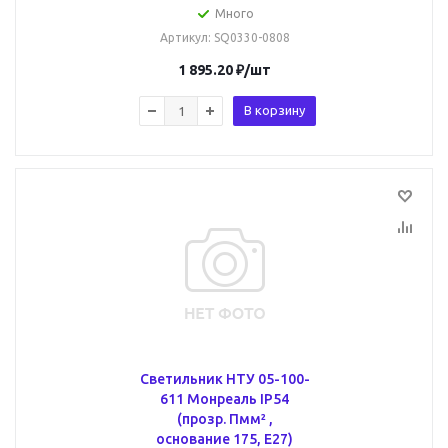
Много
Артикул
: SQ0330-0808
1 895.20
₽
/шт
В корзину
Светильник НТУ 05-100-
611 Монреаль IP54
(прозр. Пмм² ,
основание 175, Е27)