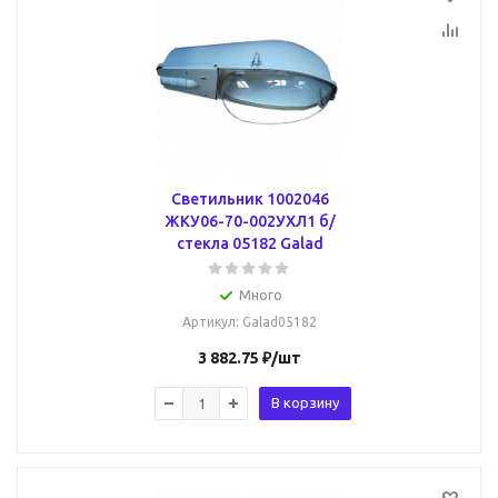
Светильник 1002046
ЖКУ06-70-002УХЛ1 б/
стекла 05182 Galad
Много
Артикул
: Galad05182
3 882.75
₽
/шт
В корзину