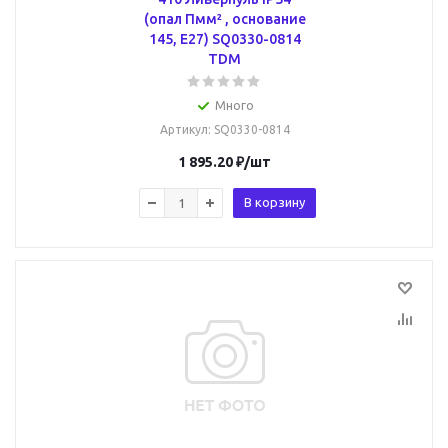
(опал Пмм² , основание
145, Е27) SQ0330-0814
TDM
Много
Артикул
: SQ0330-0814
1 895.20
₽
/шт
В корзину