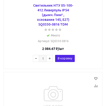
Светильник НТУ 05-100-
412 Ливерпуль IP54
(дымч. Пмм² ,
основание 145, Е27)
SQ0330-0816 TDM
Много
Артикул
: SQ0330-0816
2 084.67
₽
/шт
В корзину