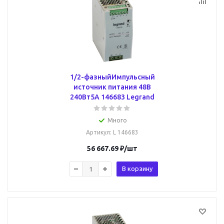
1/2-фазныйИмпульсный
источник питания 48В
240Вт5A 146683 Legrand
Много
Артикул
: L 146683
56 667.69
₽
/шт
В корзину