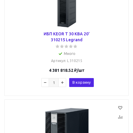
ИБП KEOR T 30 KВA 20'
310215 Legrand
Много
Артикул
: L 310215
4 381 818.52
₽
/шт
В корзину