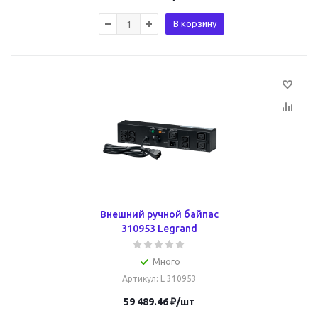
В корзину
Внешний ручной байпас
310953 Legrand
Много
Артикул
: L 310953
59 489.46
₽
/шт