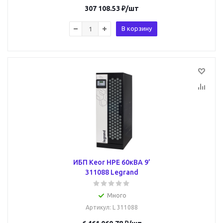
307 108.53
₽
/шт
В корзину
ИБП Keor HPE 60кВА 9’
311088 Legrand
Много
Артикул
: L 311088