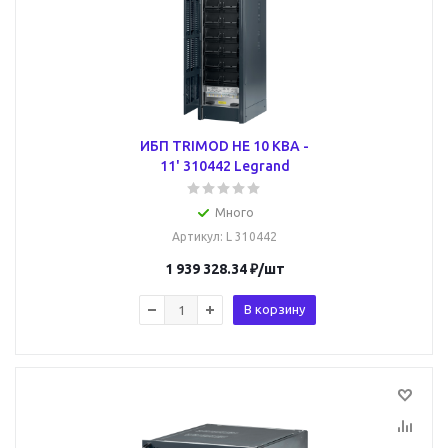
ИБП TRIMOD HE 10 КВА -
11' 310442 Legrand
Много
Артикул
: L 310442
1 939 328.34
₽
/шт
В корзину