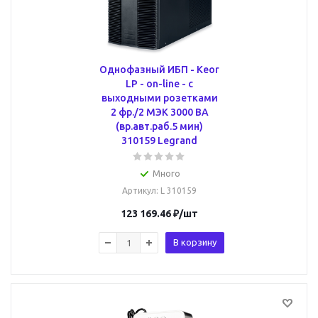
Однофазный ИБП - Keor
LP - on-line - с
выходными розетками
2 фр./2 МЭК 3000 ВА
(вр.авт.раб.5 мин)
310159 Legrand
Много
Артикул
: L 310159
123 169.46
₽
/шт
В корзину