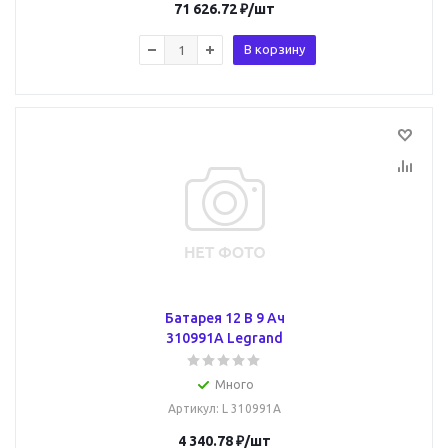
71 626.72
₽
/шт
В корзину
Батарея 12 В 9 Ач
310991A Legrand
Много
Артикул
: L 310991A
4 340.78
₽
/шт