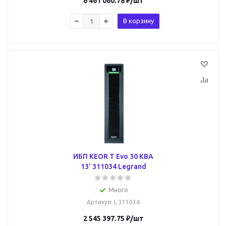
6 461 060.78
₽
/шт
В корзину
ИБП KEOR T Evo 30 KВA
13' 311034 Legrand
Много
Артикул
: L 311034
2 545 397.75
₽
/шт