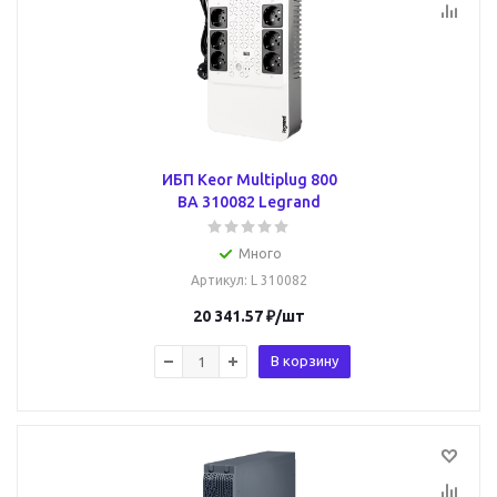
ИБП Keor Multiplug 800
ВА 310082 Legrand
Много
Артикул
: L 310082
20 341.57
₽
/шт
В корзину