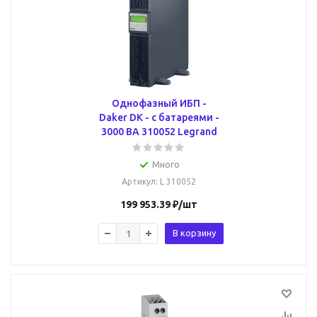
Однофазный ИБП -
Daker DK - с батареями -
3000 ВА 310052 Legrand
Много
Артикул
: L 310052
199 953.39
₽
/шт
В корзину