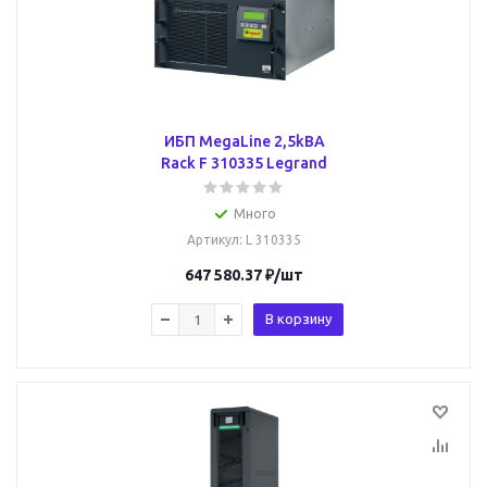
ИБП MegaLine 2,5kВА
Rack F 310335 Legrand
Много
Артикул
: L 310335
647 580.37
₽
/шт
В корзину