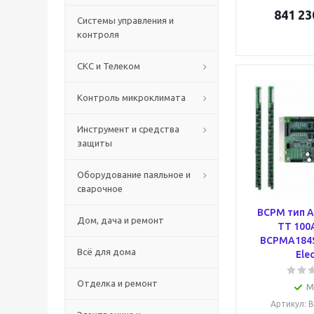
841 23
Системы управления и
контроля
СКС и Телеком
Контроль микроклимата
Инструмент и средства
защиты
Оборудование паяльное и
сварочное
BCPM тип A 
Дом, дача и ремонт
ТТ 100
BCPMA184S
Всё для дома
Elec
Отделка и ремонт
М
Артикул
: 