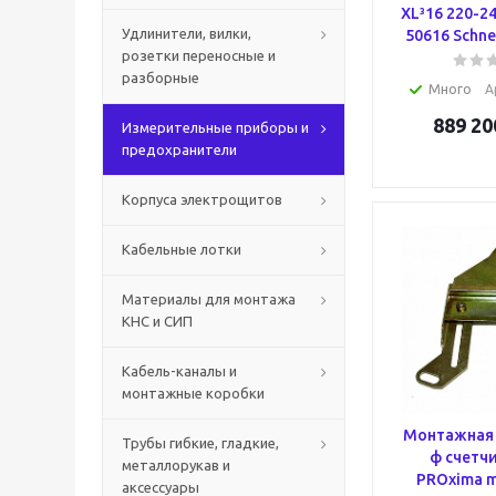
XL³16 220-24
Удлинители, вилки,
50616 Schnei
розетки переносные и
разборные
Много
А
889 20
Измерительные приборы и
предохранители
Корпуса электрощитов
Кабельные лотки
Материалы для монтажа
КНС и СИП
Кабель-каналы и
монтажные коробки
Монтажная 
Трубы гибкие, гладкие,
ф счетч
металлорукав и
PROxima m
аксессуары