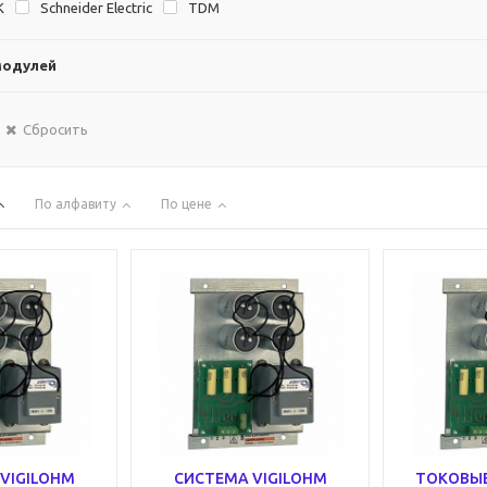
K
Schneider Electric
TDM
модулей
Сбросить
По алфавиту
По цене
VIGILOHM
СИСТЕМА VIGILOHM
ТОКОВЫЕ