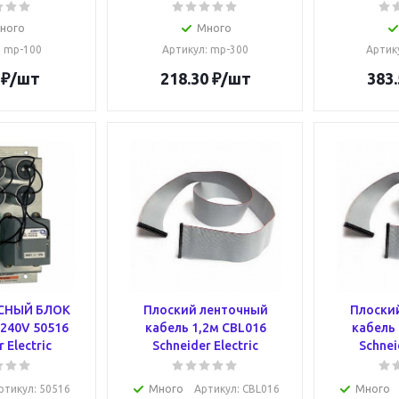
ного
Много
: mp-100
Артикул
: mp-300
Артик
₽
/шт
218.30
₽
/шт
383.
СНЫЙ БЛОК
Плоский ленточный
Плоски
/240V 50516
кабель 1,2м CBL016
кабель 
 Electric
Schneider Electric
Schnei
ртикул
: 50516
Много
Артикул
: CBL016
Много