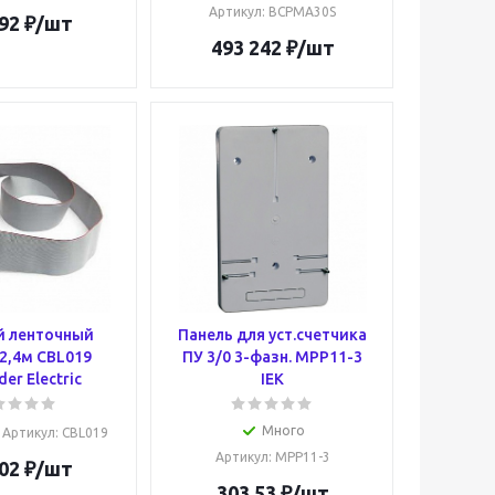
Артикул
: BCPMA30S
92
₽
/шт
493 242
₽
/шт
й ленточный
Панель для уст.счетчика
2,4м CBL019
ПУ 3/0 3-фазн. MPP11-3
der Electric
IEK
Много
Артикул
: CBL019
Артикул
: MPP11-3
02
₽
/шт
303.53
₽
/шт