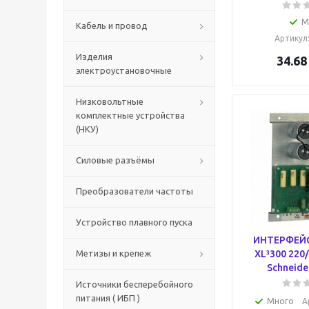
М
Кабель и провод
Артикул
Изделия
34.68
электроустановочные
Низковольтные
комплектные устройства
(НКУ)
Силовые разъёмы
Преобразователи частоты
Устройство плавного пуска
ИНТЕРФЕЙ
Метизы и крепеж
XL³300 220
Schneider
Источники бесперебойного
питания ( ИБП )
Много
А