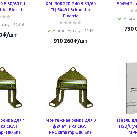
0 В 50/60 ГЦ
XML308 220-240 В 50/60
50494 Sch
der Electric
ГЦ 50491 Schneider
Electric
Много
ртикул
: 50616
730 
Много
Артикул
: 50491
0
₽
/шт
910 260
₽
/шт
рейка для 1
Монтажная рейка для 3
Панель дл
ика СКАТ
ф счетчика СКАТ
ПУ2/0 у
p-100 EKF
PROxima mp-300 EKF
MPP