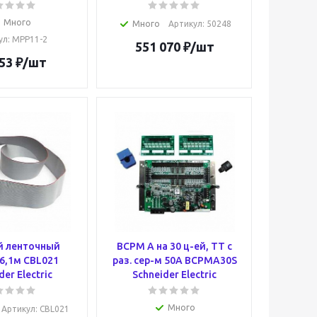
Много
Много
Артикул
: 50248
ул
: MPP11-2
551 070
₽
/шт
53
₽
/шт
й ленточный
BCPM A на 30 ц-ей, ТТ с
6,1м CBL021
раз. сер-м 50А BCPMA30S
der Electric
Schneider Electric
Много
Артикул
: CBL021