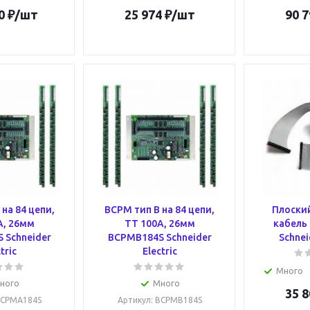
0
₽
/шт
25 974
₽
/шт
90 7
на 84 цепи,
BCPM тип B на 84 цепи,
Плоски
А, 26мм
ТТ 100А, 26мм
кабель 
 Schneider
BCPMB184S Schneider
Schnei
tric
Electric
Много
ного
Много
35 8
BCPMA184S
Артикул
: BCPMB184S