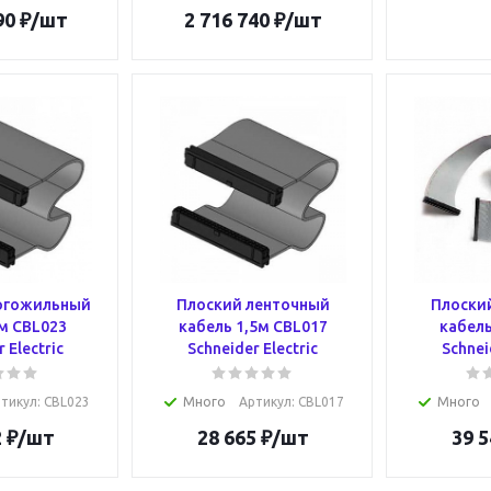
90
₽
/шт
2 716 740
₽
/шт
огожильный
Плоский ленточный
Плоски
м CBL023
кабель 1,5м CBL017
кабель
 Electric
Schneider Electric
Schnei
тикул
: CBL023
Много
Артикул
: CBL017
Много
2
₽
/шт
28 665
₽
/шт
39 5