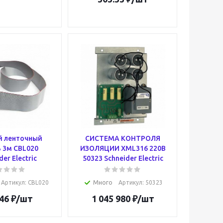
й ленточный
СИСТЕМА КОНТРОЛЯ
 3м CBL020
ИЗОЛЯЦИИ XML316 220В
der Electric
50323 Schneider Electric
Артикул
: CBL020
Много
Артикул
: 50323
46
₽
/шт
1 045 980
₽
/шт