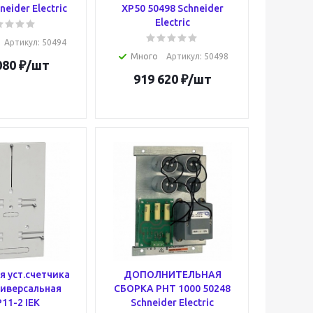
neider Electric
ХР50 50498 Schneider
Electric
Артикул
: 50494
Много
Артикул
: 50498
080
₽
/шт
919 620
₽
/шт
я уст.счетчика
ДОПОЛНИТЕЛЬНАЯ
ниверсальная
СБОРКА PHT 1000 50248
11-2 IEK
Schneider Electric