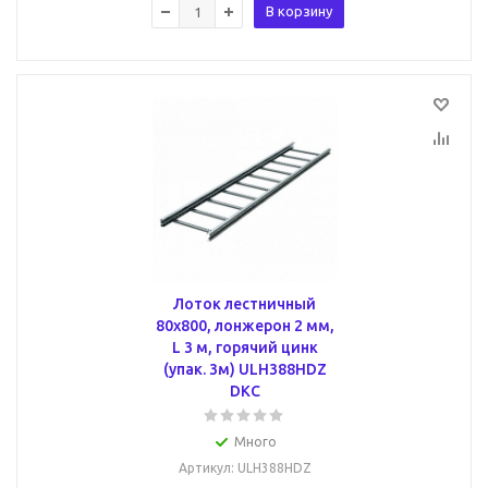
В корзину
Лоток лестничный
80х800, лонжерон 2 мм,
L 3 м, горячий цинк
(упак. 3м) ULH388HDZ
DKC
Много
Артикул
: ULH388HDZ