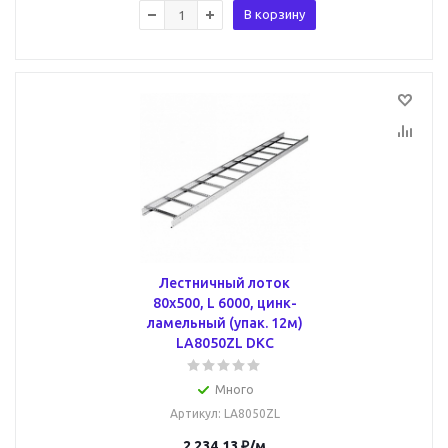
В корзину
Лестничный лоток
80х500, L 6000, цинк-
ламельный (упак. 12м)
LA8050ZL DKC
Много
Артикул
: LA8050ZL
2 234.13
₽
/м