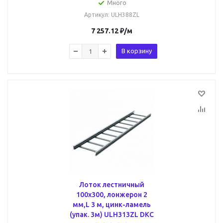
Много
Артикул
: ULH388ZL
7 257.12
₽
/м
В корзину
Лоток лестничный
100х300, лонжерон 2
мм,L 3 м, цинк-ламель
(упак. 3м) ULH313ZL DKC