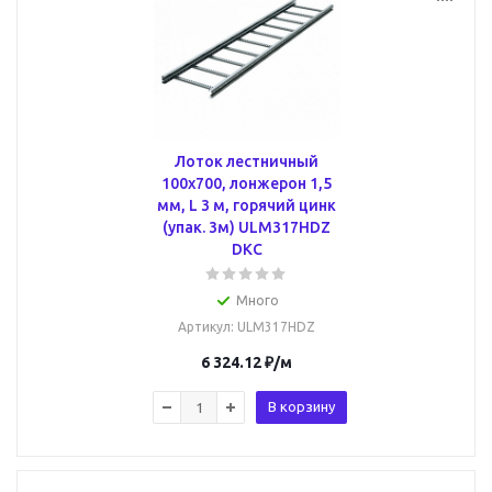
Лоток лестничный
100х700, лонжерон 1,5
мм, L 3 м, горячий цинк
(упак. 3м) ULM317HDZ
DKC
Много
Артикул
: ULM317HDZ
6 324.12
₽
/м
В корзину