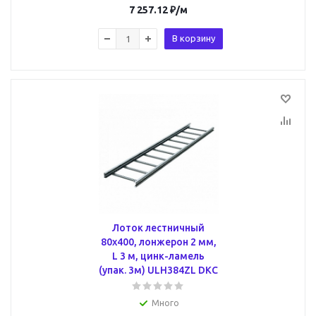
7 257.12
₽
/м
В корзину
Лоток лестничный
80х400, лонжерон 2 мм,
L 3 м, цинк-ламель
(упак. 3м) ULH384ZL DKC
Много