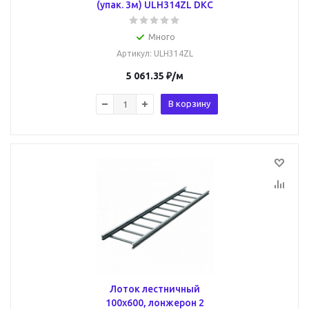
(упак. 3м) ULH314ZL DKC
Много
Артикул
: ULH314ZL
5 061.35
₽
/м
В корзину
Лоток лестничный
100х600, лонжерон 2