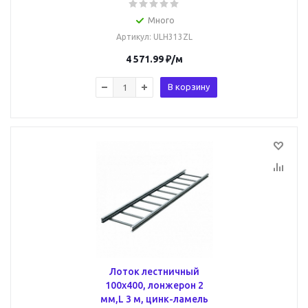
Много
Артикул
: ULH313ZL
4 571.99
₽
/м
В корзину
Лоток лестничный
100х400, лонжерон 2
мм,L 3 м, цинк-ламель