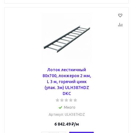
Лоток лестничный
80х700, лонжерон 2 мм,
L 3 м, горячий цинк
(упак. 3м) ULH387HDZ
DKC
Много
Артикул
: ULH387HDZ
6 842.49
₽
/м