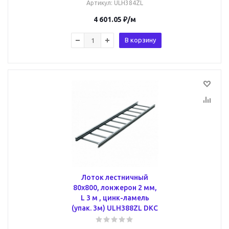
Артикул
: ULH384ZL
4 601.05
₽
/м
В корзину
Лоток лестничный
80х800, лонжерон 2 мм,
L 3 м , цинк-ламель
(упак. 3м) ULH388ZL DKC