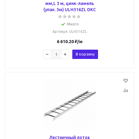
мм,L 3 м, цинк-ламель
(упак. 3м) ULH316ZL DKC
Много
Артикул
: ULH316ZL
6 610.20
₽
/м
В корзину
Лестничный лоток