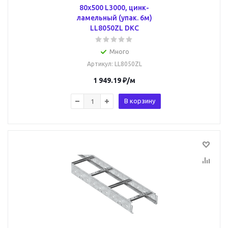
80х500 L3000, цинк-
ламельный (упак. 6м)
LL8050ZL DKC
Много
Артикул
: LL8050ZL
1 949.19
₽
/м
В корзину