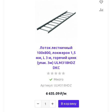
Лоток лестничный
100х800, лонжерон 1,5
мм, L 3 м, горячий цинк
(упак. 3м) ULM318HDZ
DKC
Много
Артикул
: ULM318HDZ
6 635.09
₽
/м
В корзину