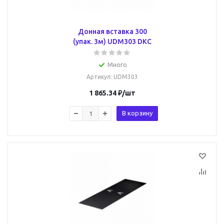
Донная вставка 300
(упак. 3м) UDM303 DKC
Много
Артикул
: UDM303
1 865.34
₽
/шт
В корзину