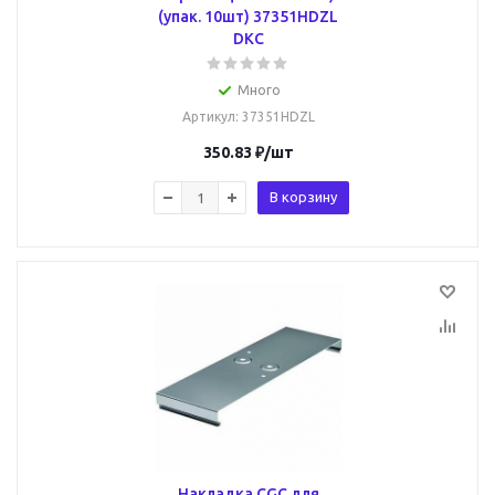
(упак. 10шт) 37351HDZL
DKC
Много
Артикул
: 37351HDZL
350.83
₽
/шт
В корзину
Накладка CGC для