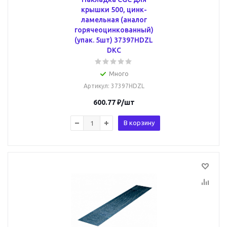
крышки 500, цинк-
ламельная (аналог
горячеоцинкованный)
(упак. 5шт) 37397HDZL
DKC
Много
Артикул
: 37397HDZL
600.77
₽
/шт
В корзину