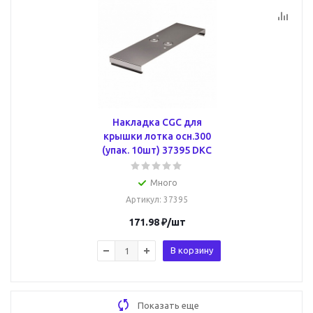
Накладка CGC для
крышки лотка осн.300
(упак. 10шт) 37395 DKC
Много
Артикул
: 37395
171.98
₽
/шт
В корзину
Показать еще