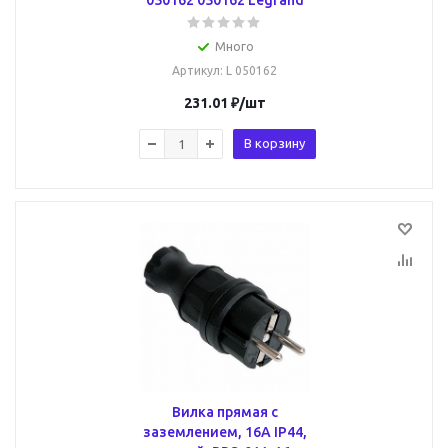
050162 050162 Legrand
Много
Артикул
: L 050162
231.01
₽
/шт
В корзину
Вилка прямая с
заземлением, 16А IP44,