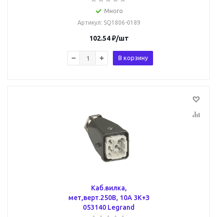
Много
Артикул
: SQ1806-0189
102.54
₽
/шт
В корзину
Каб.вилка,
мет,верт.250В, 10А 3К+З
053140 Legrand