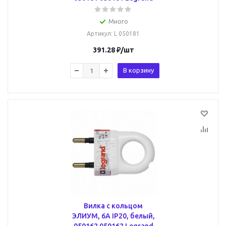
Много
Артикул
: L 050181
391.28
₽
/шт
В корзину
Вилка с кольцом
ЭЛИУМ, 6А IP20, белый,