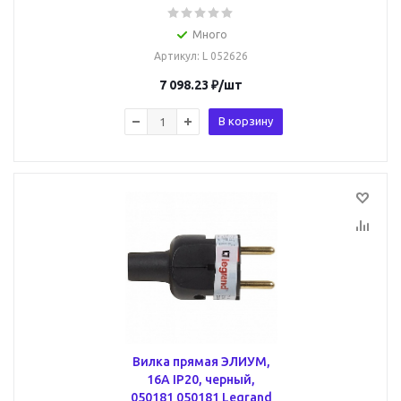
Много
Артикул
: L 052626
7 098.23
₽
/шт
В корзину
Вилка прямая ЭЛИУМ,
16А IP20, черный,
050181 050181 Legrand