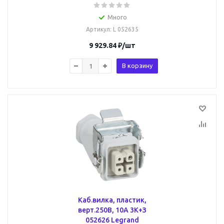
Много
Артикул
: L 052635
9 929.84
₽
/шт
В корзину
Каб.вилка, пластик,
верт.250В, 10А 3К+З
052626 Legrand