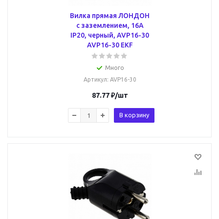
Вилка прямая ЛОНДОН
с заземлением, 16А
IP20, черный, AVP16-30
AVP16-30 EKF
Много
Артикул
: AVP16-30
87.77
₽
/шт
В корзину