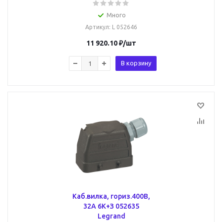
Много
Артикул
: L 052646
11 920.10
₽
/шт
В корзину
Каб.вилка, гориз.400В,
32А 6К+З 052635
Legrand