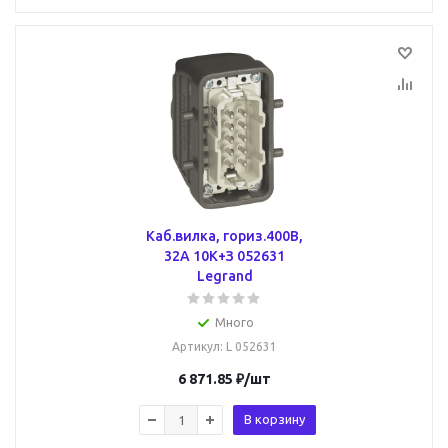
Каб.вилка, гориз.400В,
32А 10К+З 052631
Legrand
Много
Артикул
: L 052631
6 871.85
₽
/шт
В корзину