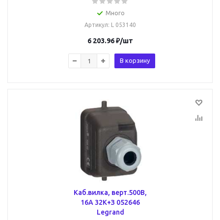
Много
Артикул
: L 053140
6 203.96
₽
/шт
В корзину
Каб.вилка, верт.500В,
16А 32К+З 052646
Legrand