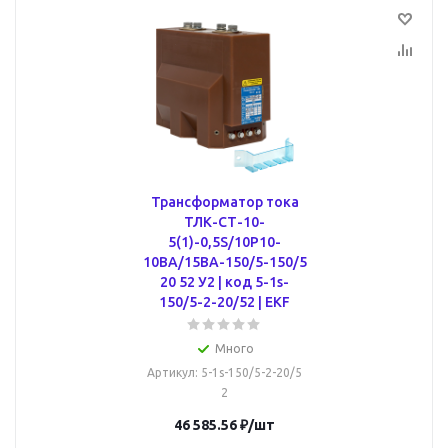
Трансформатор тока
ТЛК-СТ-10-
5(1)-0,5S/10P10-
10ВА/15ВА-150/5-150/5
20 52 У2 | код 5-1s-
150/5-2-20/52 | EKF
Много
Артикул
: 5-1s-150/5-2-20/5
2
46 585.56
₽
/шт