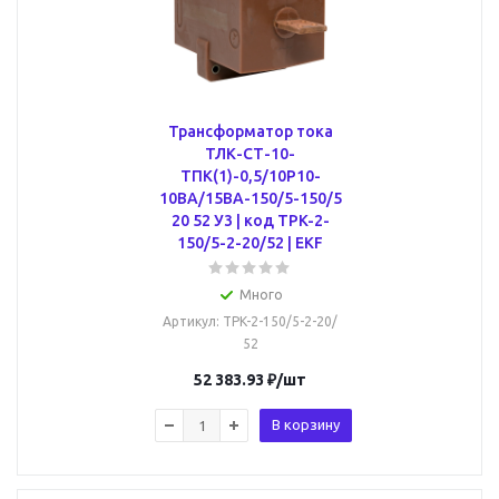
Трансформатор тока
ТЛК-СТ-10-
ТПК(1)-0,5/10Р10-
10ВА/15ВА-150/5-150/5
20 52 У3 | код TPK-2-
150/5-2-20/52 | EKF
Много
Артикул
: TPK-2-150/5-2-20/
52
52 383.93
₽
/шт
В корзину