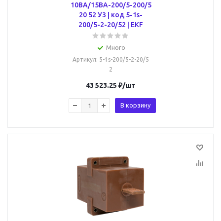
10ВА/15ВА-200/5-200/5
20 52 У3 | код 5-1s-
200/5-2-20/52 | EKF
Много
Артикул
: 5-1s-200/5-2-20/5
2
43 523.25
₽
/шт
В корзину