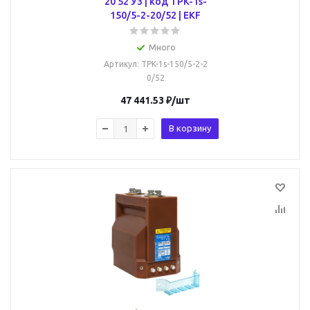
20 52 У3 | код TPK-1s-
150/5-2-20/52 | EKF
Много
Артикул
: TPK-1s-150/5-2-2
0/52
47 441.53
₽
/шт
В корзину