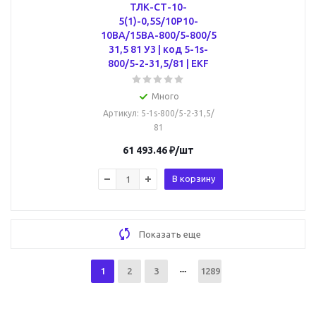
ТЛК-СТ-10-
5(1)-0,5S/10P10-
10ВА/15ВА-800/5-800/5
31,5 81 У3 | код 5-1s-
800/5-2-31,5/81 | EKF
Много
Артикул
: 5-1s-800/5-2-31,5/
81
61 493.46
₽
/шт
В корзину
Показать еще
1
2
3
1289