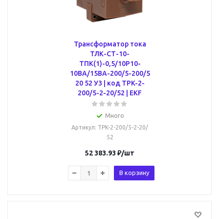
Трансформатор тока
ТЛК-СТ-10-
ТПК(1)-0,5/10Р10-
10ВА/15ВА-200/5-200/5
20 52 У3 | код TPK-2-
200/5-2-20/52 | EKF
Много
Артикул
: TPK-2-200/5-2-20/
52
52 383.93
₽
/шт
В корзину