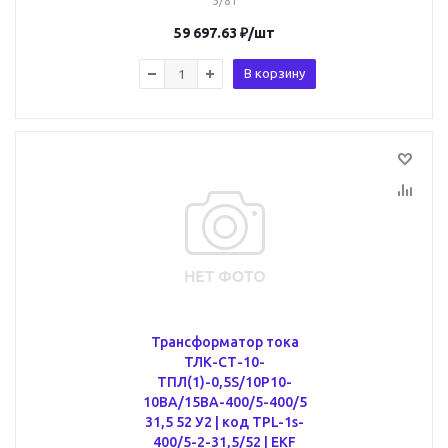
5/81
59 697.63
₽
/шт
В корзину
Трансформатор тока
ТЛК-СТ-10-
ТПЛ(1)-0,5S/10Р10-
10ВА/15ВА-400/5-400/5
31,5 52 У2 | код TPL-1s-
400/5-2-31,5/52 | EKF