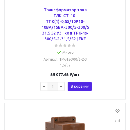
Трансформатор тока
ТЛК-СТ-10-
ТПК(1)-0,5S/10Р10-
10ВА/15ВА-300/5-300/5
31,5 52 У3 | код TPK-1s-
300/5-2-31,5/52 | EKF
Много
Артикул
: TPK-1s-300/5-2-3
1,5/52
59 077.65
₽
/шт
В корзину