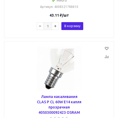
Много
Артикул
: 4008321788610
43.11
₽
/шт
В корзину
Лампа накаливания
CLAS P CL 60W E14 капля
прозрачная
4050300092423 OSRAM