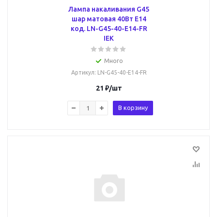
Лампа накаливания G45
шар матовая 40Вт E14
код. LN-G45-40-E14-FR
IEK
Много
Артикул
: LN-G45-40-E14-FR
21
₽
/шт
В корзину