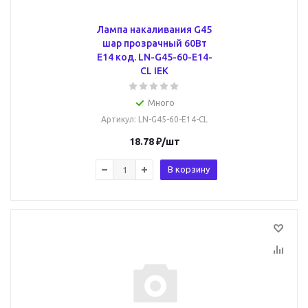
Лампа накаливания G45
шар прозрачный 60Вт
E14 код. LN-G45-60-E14-
CL IEK
Много
Артикул
: LN-G45-60-E14-CL
18.78
₽
/шт
В корзину