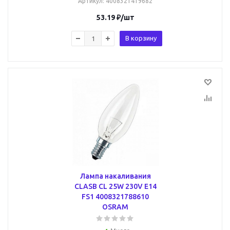
Артикул
: 4008321419682
53.19
₽
/шт
В корзину
Лампа накаливания
CLASB CL 25W 230V E14
FS1 4008321788610
OSRAM