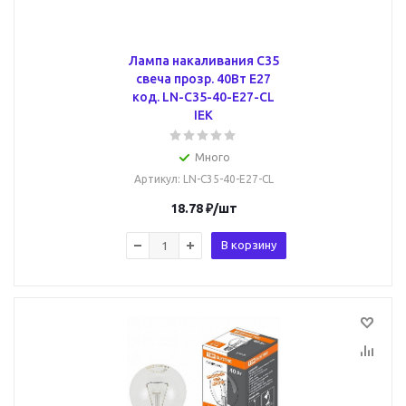
Лампа накаливания C35
свеча прозр. 40Вт E27
код. LN-C35-40-E27-CL
IEK
Много
Артикул
: LN-C35-40-E27-CL
18.78
₽
/шт
В корзину