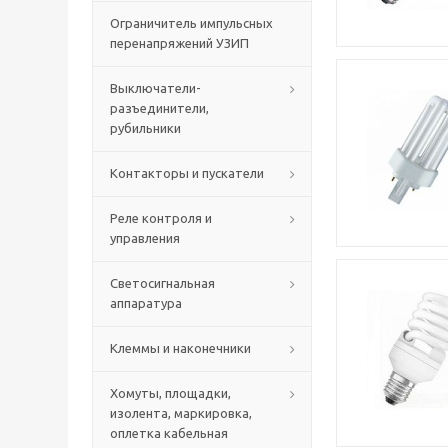
Ограничитель импульсных
перенапряжений УЗИП
Выключатели-
разъединители,
рубильники
Контакторы и пускатели
Реле контроля и
управления
Светосигнальная
аппаратура
Клеммы и наконечники
Хомуты, площадки,
изолента, маркировка,
оплетка кабельная