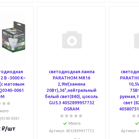
тодиодная
светодиодная лампа
светоди
2 В -3000 К–
PARATHOM MR16
PARATHO
 (с матовым
2,9W(замена
10,5
Q0340-0061
20Вт),36°,нейтральный
75В
DM
белый свет(840), цоколь
руемая,
GU5.3 4052899957732
свет (8
OSRAM
4058075
ного
SQ0340-0061
Много
2
₽
/шт
Артикул
: 4052899957732
Артикул
: