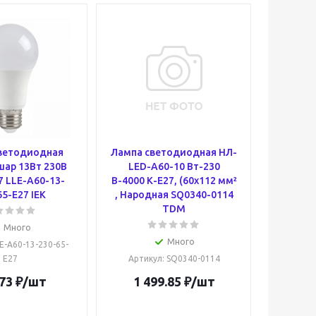
ветодиодная
Лампа светодиодная НЛ-
шар 13Вт 230В
LED-A60-10 Вт-230
7 LLE-A60-13-
В-4000 К-Е27, (60х112 мм²
65-E27 IEK
, Народная SQ0340-0114
TDM
Много
Много
LE-A60-13-230-65-
E27
Артикул
: SQ0340-0114
73
₽
/шт
1 499.85
₽
/шт