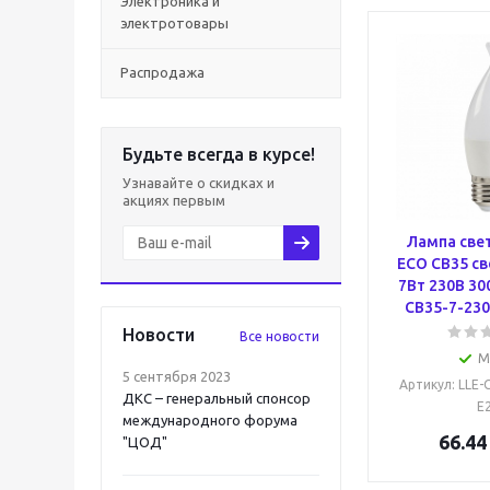
Электроника и
электротовары
Распродажа
Будьте всегда в курсе!
Узнавайте о скидках и
акциях первым
Лампа све
ECO CB35 св
7Вт 230В 30
CB35-7-230
Новости
Все новости
М
5 сентября 2023
Артикул
: LLE-
ДКС – генеральный спонсор
E
международного форума
66.44
"ЦОД"