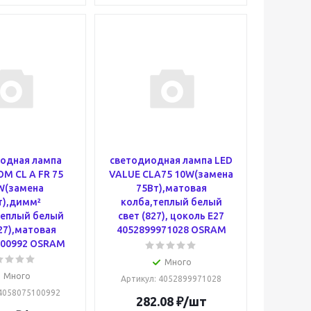
одная лампа
светодиодная лампа LED
M CL A FR 75
VALUE CLA75 10W(замена
W(замена
75Вт),матовая
т),димм²
колба,теплый белый
теплый белый
свет (827), цоколь E27
27),матовая
4052899971028 OSRAM
100992 OSRAM
Много
Много
Артикул
: 4052899971028
 4058075100992
282.08
₽
/шт