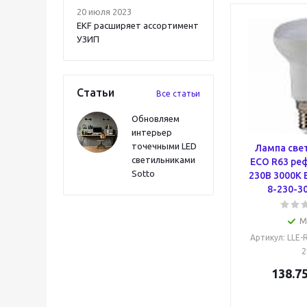
20 июля 2023
EKF расширяет ассортимент
УЗИП
Статьи
Все статьи
Обновляем
интерьер
точечными LED
Лампа све
светильниками
ECO R63 ре
Sotto
230В 3000К 
8-230-30
М
Артикул
: LLE-
2
138.7