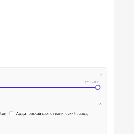
125 868.11
rton
Ардатовский светотехнический завод