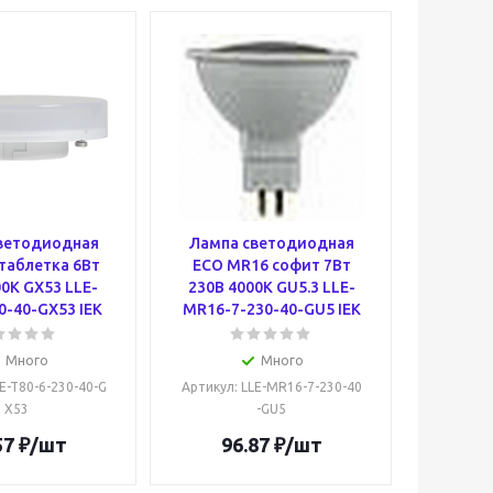
ветодиодная
Лампа светодиодная
таблетка 6Вт
ECO MR16 софит 7Вт
0К GX53 LLE-
230В 4000К GU5.3 LLE-
0-40-GX53 IEK
MR16-7-230-40-GU5 IEK
Много
Много
LE-T80-6-230-40-G
Артикул
: LLE-MR16-7-230-40
X53
-GU5
57
₽
/шт
96.87
₽
/шт