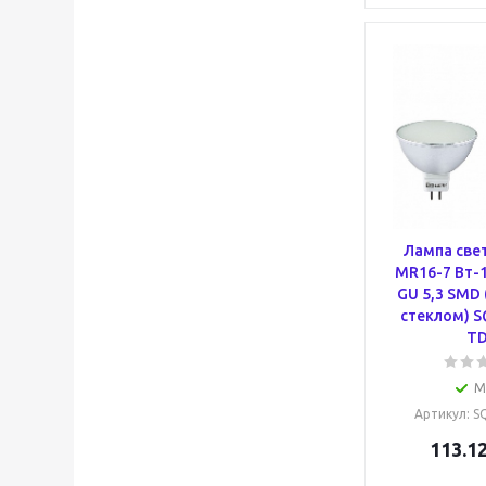
Лампа све
MR16-7 Вт-1
GU 5,3 SMD
стеклом) S
T
М
Артикул
: 
113.1