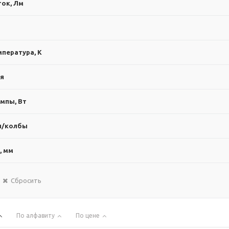
ок, Лм
пература, К
ия
мпы, Вт
ы/колбы
, мм
Сбросить
По алфавиту
По цене