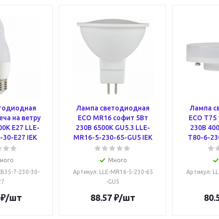
тодиодная
Лампа светодиодная
Лампа с
еча на ветру
ECO MR16 софит 5Вт
ECO T75 
00К E27 LLE-
230В 6500К GU5.3 LLE-
230В 400
-30-E27 IEK
MR16-5-230-65-GU5 IEK
T80-6-23
ного
Много
CB35-7-230-30-
Артикул
: LLE-MR16-5-230-65
Артикул
: L
27
-GU5
₽
/шт
88.57
₽
/шт
80.