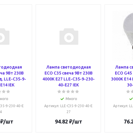
тодиодная
Лампа светодиодная
Лампа с
ча 9Вт 230В
ECO C35 свеча 9Вт 230В
ECO G45 
д. LLE-C35-9-
4000К E27 LLE-C35-9-230-
3000К E14 
E14 IEK
40-E27 IEK
30
ного
Много
C35-9-230-40-E
Артикул
: LLE-C35-9-230-40-E
Артикул
: L
4
27
₽
/шт
94.82
₽
/шт
76.