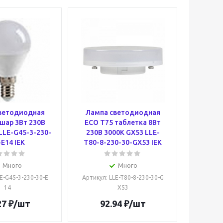
ветодиодная
Лампа светодиодная
шар 3Вт 230В
ECO T75 таблетка 8Вт
LLE-G45-3-230-
230В 3000К GX53 LLE-
-E14 IEK
T80-8-230-30-GX53 IEK
Много
Много
LE-G45-3-230-30-E
Артикул
: LLE-T80-8-230-30-G
14
X53
27
₽
/шт
92.94
₽
/шт