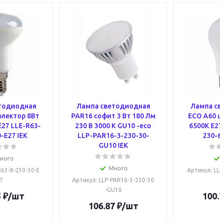
тодиодная
Лампа светодиодная
Лампа с
флектор 8Вт
PAR16 софит 3 Вт 180 Лм
ECO A60 
E27 LLE-R63-
230 В 3000 К GU10 -eco
6500К E2
-E27 IEK
LLP-PAR16-3-230-30-
230-
GU10 IEK
ного
Много
R63-8-230-30-E
Артикул
: L
7
Артикул
: LLP-PAR16-3-230-30
-GU10
5
₽
/шт
100.
106.87
₽
/шт