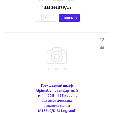
1 555 366.57
₽
/шт
В корзину
Трёхфазный шкаф
Alpimatic - стандартный
тип - 400 В - 175 квар - c
автоматическим
выключателем
M17540/DISJ Legrand