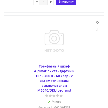
В корзину
Трёхфазный шкаф
Alpimatic - стандартный
тип - 400 В - 60 квар - c
автоматическим
выключателем
M6040/DISJ Legrand
Много
Артикул
: L M6040/DISJ