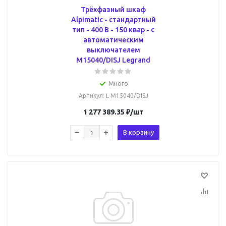
Трёхфазный шкаф
Alpimatic - стандартный
тип - 400 В - 150 квар - c
автоматическим
выключателем
M15040/DISJ Legrand
Много
Артикул
: L M15040/DISJ
1 277 389.35
₽
/шт
В корзину