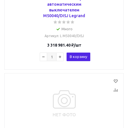
автоматическим
выключателем
M50040/DISJ Legrand
Много
Артикул
: L M50040/DISJ
3 318 981.40
₽
/шт
В корзину