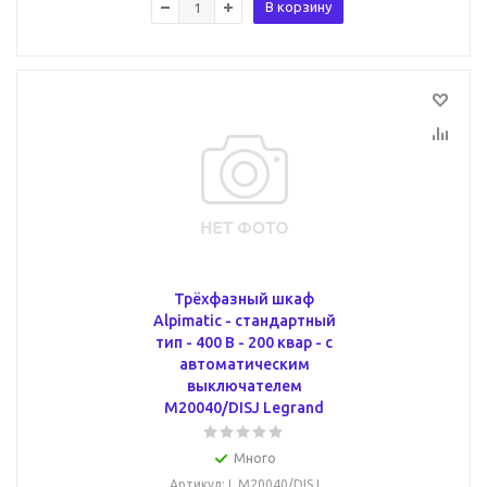
В корзину
Трёхфазный шкаф
Alpimatic - стандартный
тип - 400 В - 200 квар - c
автоматическим
выключателем
M20040/DISJ Legrand
Много
Артикул
: L M20040/DISJ