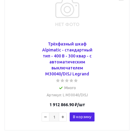
Трёхфазный шкаф
Alpimatic - стандартный
тип - 400 В - 300 квар - c
автоматическим
выключателем
M30040/DISJ Legrand
Много
Артикул
: L M30040/DISJ
1 912 866.90
₽
/шт
В корзину