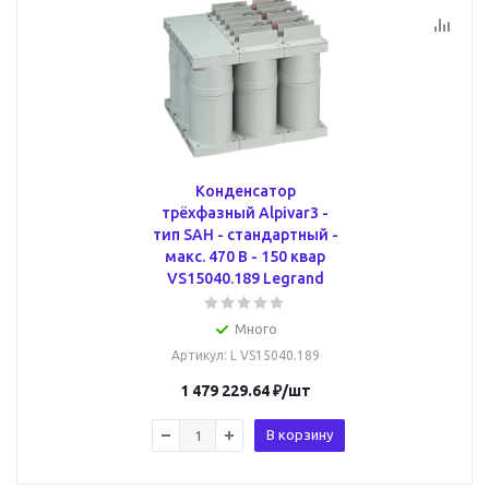
Конденсатор
трёхфазный Alpivar3 -
тип SAH - стандартный -
макс. 470 В - 150 квар
VS15040.189 Legrand
Много
Артикул
: L VS15040.189
1 479 229.64
₽
/шт
В корзину