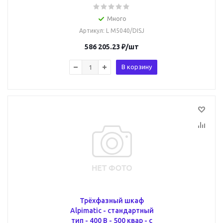
Много
Артикул
: L M5040/DISJ
586 205.23
₽
/шт
В корзину
Трёхфазный шкаф
Alpimatic - стандартный
тип - 400 В - 500 квар - c