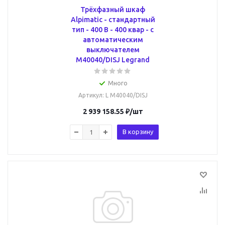
Трёхфазный шкаф
Alpimatic - стандартный
тип - 400 В - 400 квар - c
автоматическим
выключателем
M40040/DISJ Legrand
Много
Артикул
: L M40040/DISJ
2 939 158.55
₽
/шт
В корзину