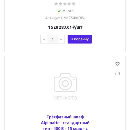
Много
Артикул
: L M17540/DISJ
1 528 283.01
₽
/шт
В корзину
Трёхфазный шкаф
Alpimatic - стандартный
тип - 400 В - 15 квар - c