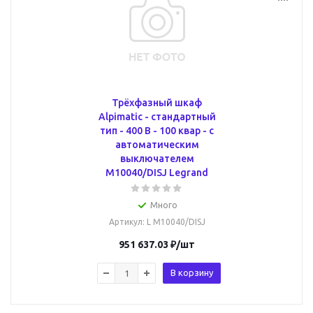
Трёхфазный шкаф
Alpimatic - стандартный
тип - 400 В - 100 квар - c
автоматическим
выключателем
M10040/DISJ Legrand
Много
Артикул
: L M10040/DISJ
951 637.03
₽
/шт
В корзину