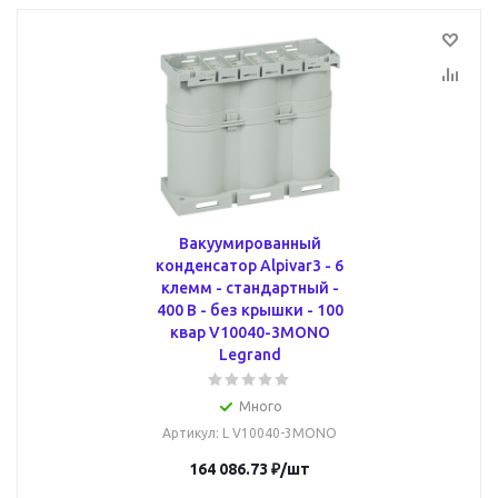
Вакуумированный
конденсатор Alpivar3 - 6
клемм - стандартный -
400 В - без крышки - 100
квар V10040-3MONO
Legrand
Много
Артикул
: L V10040-3MONO
164 086.73
₽
/шт