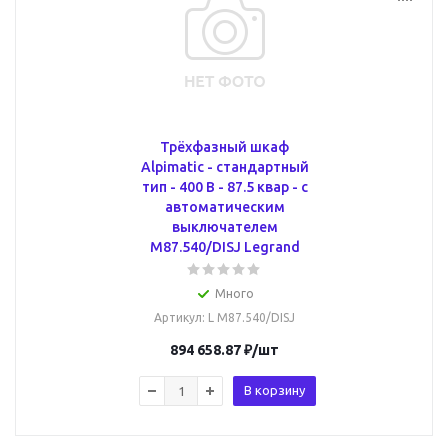
Трёхфазный шкаф
Alpimatic - стандартный
тип - 400 В - 87.5 квар - c
автоматическим
выключателем
M87.540/DISJ Legrand
Много
Артикул
: L M87.540/DISJ
894 658.87
₽
/шт
В корзину