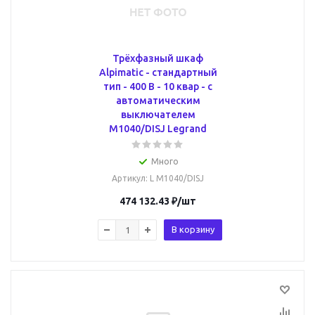
Трёхфазный шкаф
Alpimatic - стандартный
тип - 400 В - 10 квар - c
автоматическим
выключателем
M1040/DISJ Legrand
Много
Артикул
: L M1040/DISJ
474 132.43
₽
/шт
В корзину