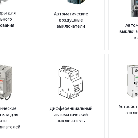
ары для
Автоматические
ьного
воздушные
ования
Автом
выключатели
выключа
к
Устройст
ические
Дифференциальный
отклю
тели для
автоматический
иты
выключатель
вигателей