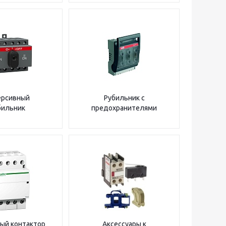
ерсивный
Рубильник с
бильник
предохранителями
ый контактор
Аксессуары к