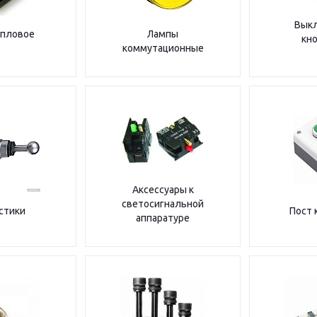
Вык
епловое
Лампы
кн
коммутационные
Аксессуары к
светосигнальной
стики
Пост 
аппаратуре