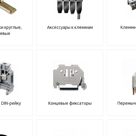
и круглые,
Аксессуары к клеммам
Клеммн
евые
 DIN-рейку
Концевые фиксаторы
Перемыч