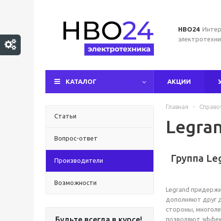
НВО24
Интер
электротехни
КАТАЛОГ
АКЦИИ
Главная
-
Справо
Статьи
Legra
Вопрос-ответ
Группа Le
Производители
Возможности
Legrand придержи
дополняют друг д
стороны, многоле
Будьте всегда в курсе!
позволяют эффек