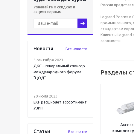
России представлен
Узнавайте о скидках и
акциях первым
Legrand Россия и
промышленного, ф
стандартам европ
Клиенты Legrand 
сложности.
Новости
Все новости
5 сентября 2023
ДКС – генеральный спонсор
Разделы с 
международного форума
"ЦОД"
20 июля 2023
EKF расширяет ассортимент
УЗИП
Аксесс
комплект
Статьи
Все статьи