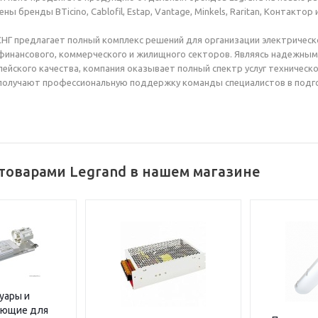
ы бренды BTicino, Cablofil, Estap, Vantage, Minkels, Raritan, Контактор 
 СНГ предлагает полный комплекс решений для организации электриче
инансового, коммерческого и жилищного секторов. Являясь надежным
ейского качества, компания оказывает полный спектр услуг техническ
получают профессиональную поддержку команды специалистов в подго
товарами Legrand в нашем магазине
уары и
ующие для