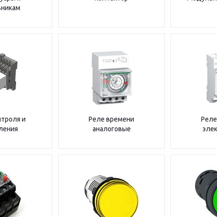
ьникам
нтроля и
Реле времени
Реле
ления
аналоговые
эле