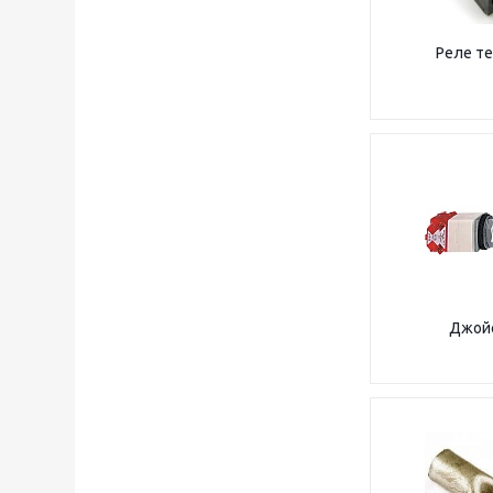
Реле т
Джой