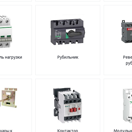
ь нагрузки
Рубильник
Рев
ру
уары к
Контактор
Модульн