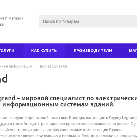
нет-магазин
ки
УСЛУГИ
КАК КУПИТЬ
ПРОИЗВОДИТЕЛИ
МА
чная информация
-
Производители
nd
grand – мировой специалист по электрическ
информационным системам зданий.
вается мультибрендовой политики. Бренды, входящие в Группу Legrand
руга и способствуют расширению предложения компании на рынке. С д
тний опыт, репутация и профессиональные компетенции Группы
тивно продвигать продукцию отдельных брендов Legrand на новые ры