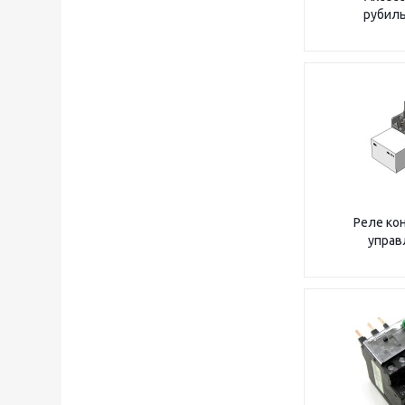
рубил
Реле ко
управ