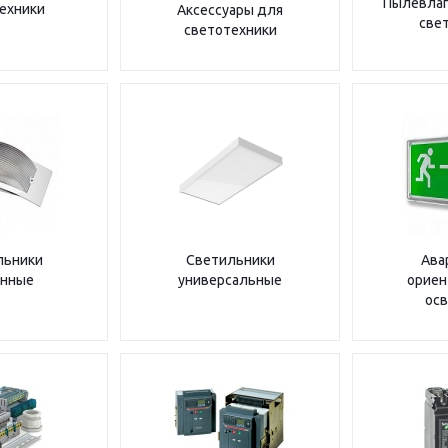
Пылевла
ехники
Аксессуары для
све
светотехники
льники
Светильники
Ава
енные
универсальные
ориен
ос