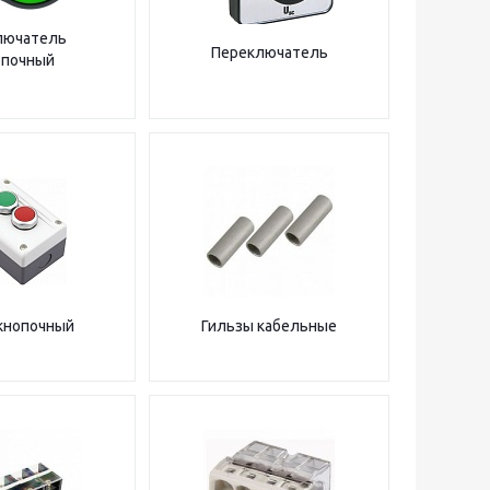
лючатель
Переключатель
опочный
кнопочный
Гильзы кабельные