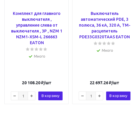
Комплект для главного
Выключатель
выключателя ,
автоматический PDE, 3
управление слева от
полюса, 36 кА, 320 А, ТМ-
выключателя , 3P , NZM 1
расцепитель
NZM1-XSM-L 266663
PDE33G0320TAAS EATON
EATON
Много
Много
20 108.20
₽
/шт
22 697.26
₽
/шт
В корзину
В корзину