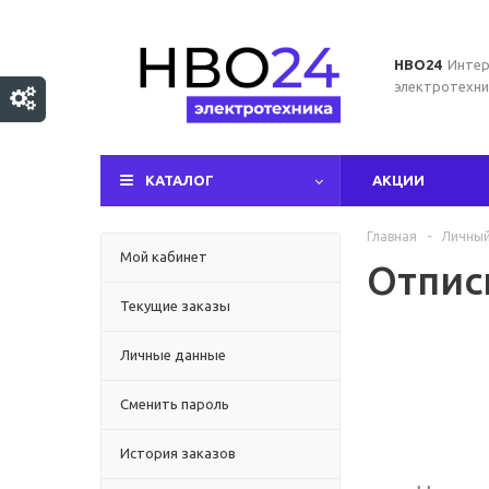
НВО24
Интер
электротехни
КАТАЛОГ
АКЦИИ
Главная
-
Личный
Мой кабинет
Отпис
Текущие заказы
Личные данные
Сменить пароль
История заказов