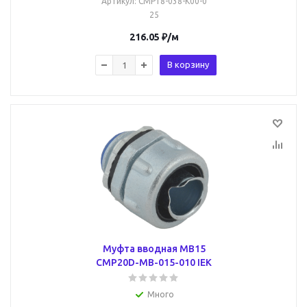
Артикул
: CMP18-038-K00-0
25
216.05
₽
/м
В корзину
Муфта вводная MB15
CMP20D-MB-015-010 IEK
Много