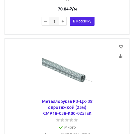
70.84
₽
/м
В корзину
Металлорукав РЗ-ЦХ-38
с протяжкой (25м)
CMP18-038-K00-025 IEK
Много