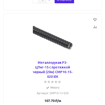
Металлорукав Р3-
ЦПнг-15 с протяжкой
черный (20м) CMP10-15-
020 IEK
Много
Артикул
: CMP10-15-020
107.70
₽
/м