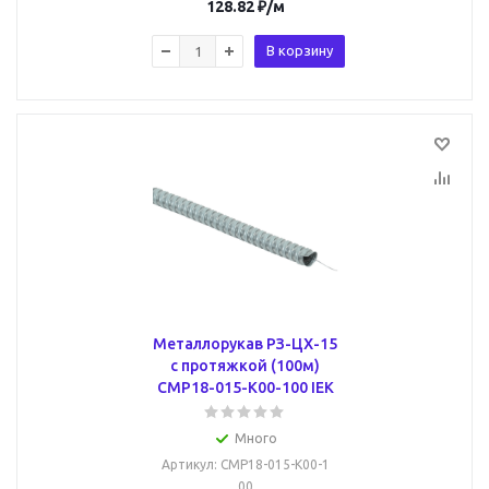
128.82
₽
/м
В корзину
Металлорукав РЗ-ЦХ-15
с протяжкой (100м)
CMP18-015-K00-100 IEK
Много
Артикул
: CMP18-015-K00-1
00