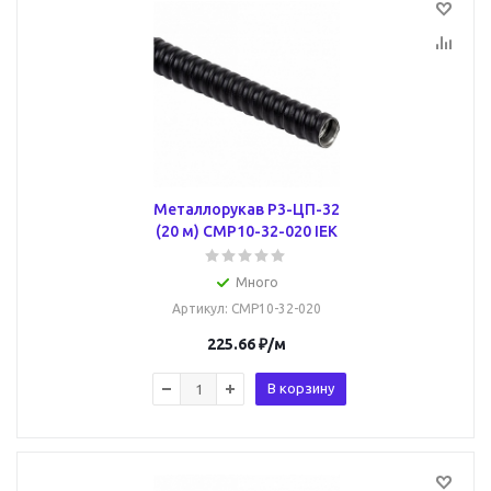
Металлорукав Р3-ЦП-32
(20 м) CMP10-32-020 IEK
Много
Артикул
: CMP10-32-020
225.66
₽
/м
В корзину