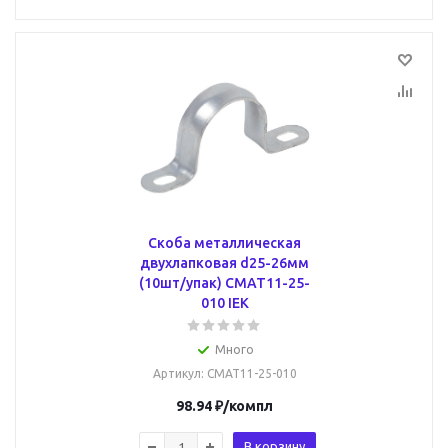
Скоба металлическая
двухлапковая d25-26мм
(10шт/упак) CMAT11-25-
010 IEK
Много
Артикул
: CMAT11-25-010
98.94
₽
/компл
В корзину