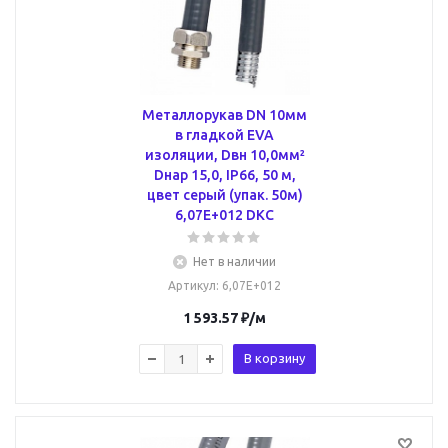
Металлорукав DN 10мм
в гладкой EVA
изоляции, Dвн 10,0мм²
Dнар 15,0, IP66, 50 м,
цвет серый (упак. 50м)
6,07E+012 DKC
Нет в наличии
Артикул
: 6,07E+012
1 593.57
₽
/м
В корзину