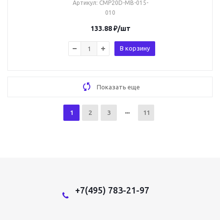
Артикул
: CMP20D-MB-015-
010
133.88
₽
/шт
В корзину
Показать еще
1
2
3
11
+7(495) 783-21-97