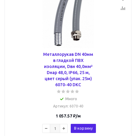
Металлорукав DN 40мм
в гладкой ПВХ
изоляции, Dвн 40,0мм²
Dнар 48,0, IP66, 25 м,
цвет серый (упак. 25м)
6070-40 DKC
Много
Артикул
: 6070-40
1 057.57
₽
/м
В корзину