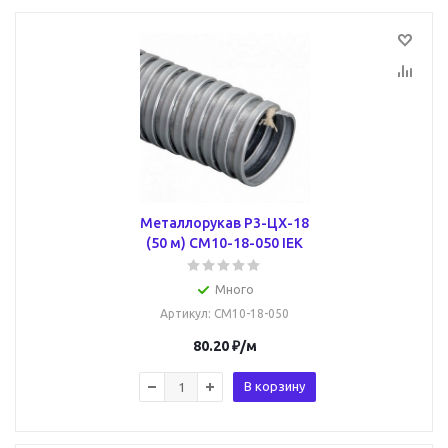
Металлорукав Р3-ЦХ-18
(50 м) CM10-18-050 IEK
Много
Артикул
: CM10-18-050
80.20
₽
/м
В корзину