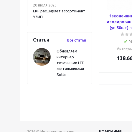
20 июля 2023
EKF расширяет ассортимент
Наконечни
УЗИП
изолирован
(уп 50шт) n
Статьи
Все статьи
М
Артикул
Обновляем
интерьер
138.6
точечными LED
светильниками
Sotto
2026 © Интернет-магазин
КОМПАНИЯ