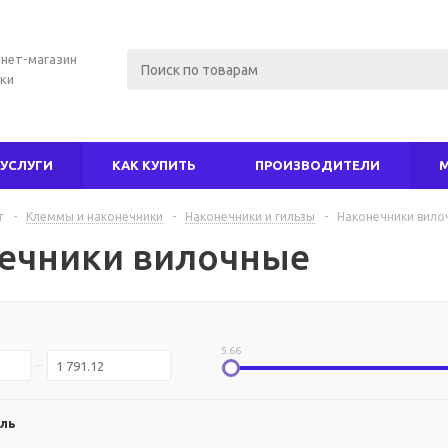
нет-магазин
ки
УСЛУГИ
КАК КУПИТЬ
ПРОИЗВОДИТЕЛИ
г
-
Клеммы и наконечники
-
Наконечники и гильзы
-
Наконечники вило
ечники вилочные
5.66
ль