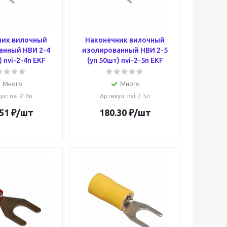
ник вилочный
Наконечник вилочный
анный НВИ 2-4
изолированный НВИ 2-5
) nvi-2-4n EKF
(уп 50шт) nvi-2-5n EKF
Много
Много
ул
: nvi-2-4n
Артикул
: nvi-2-5n
51
₽
/шт
180.30
₽
/шт