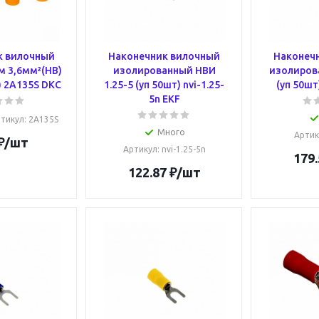
к вилочный
Наконечник вилочный
Наконеч
мм 3,6мм²(НВ)
изолированный НВИ
изолиров
) 2A135S DKC
1.25-5 (уп 50шт) nvi-1.25-
(уп 50шт
5n EKF
тикул
: 2A135S
Много
Артик
₽
/шт
Артикул
: nvi-1.25-5n
179.
122.87
₽
/шт