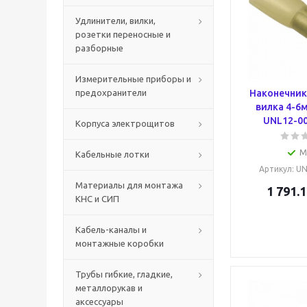
Удлинители, вилки,
розетки переносные и
разборные
Измерительные приборы и
предохранители
Наконечник 
вилка 4-6м
UNL12-00
Корпуса электрощитов
М
Кабельные лотки
Артикул
: U
Материалы для монтажа
1 791.1
КНС и СИП
Кабель-каналы и
монтажные коробки
Трубы гибкие, гладкие,
металлорукав и
аксессуары