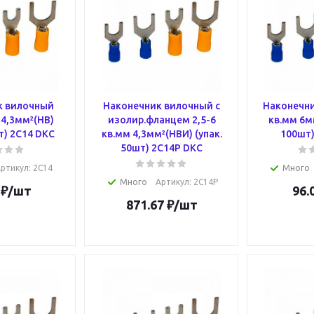
к вилочный
Наконечник вилочный с
Наконечни
 4,3мм²(НВ)
изолир.фланцем 2,5-6
кв.мм 6мм
т) 2C14 DKC
кв.мм 4,3мм²(НВИ) (упак.
100шт)
50шт) 2C14P DKC
ртикул
: 2C14
Много
Много
Артикул
: 2C14P
₽
/шт
96.
871.67
₽
/шт