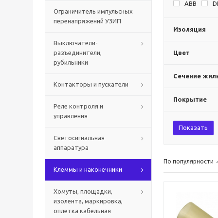
ABB
D
Ограничитель импульсных
перенапряжений УЗИП
Изоляция
Выключатели-
разъединители,
Цвет
рубильники
Сечение жилы
Контакторы и пускатели
Покрытие
Реле контроля и
управления
Показать
Светосигнальная
аппаратура
По популярности
Клеммы и наконечники
Хомуты, площадки,
изолента, маркировка,
оплетка кабельная