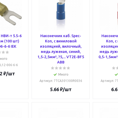
НВИ-т 5.5-6
Наконечник каб. Spec-
Наконечн
м (100 шт)
Kon, с виниловой
Kon, с
6-6-6 IEK
изоляцией, вилочный,
изоляцие
медь луженая, синий,
медь луже
1,5-2,5мм², ?5,... VT2E-BF5
0,5-1,5мм²,
ного
ABB
NL12-006-6-6
2
₽
/шт
Много
Артикул
: 7TCA301300R0036
Артикул
: 
5.66
₽
/шт
6.6