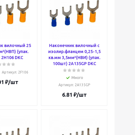
к вилочный 25
Наконечник вилочный с
²(НВП) (упак.
изолир.фланцем 0,25-1,5
 2H106 DKC
кв.мм 3,5мм²(НВИ) (упак.
100шт) 2A135GP DKC
Артикул
: 2F106
Много
01
₽
/шт
Артикул
: 2A135GP
6.81
₽
/шт