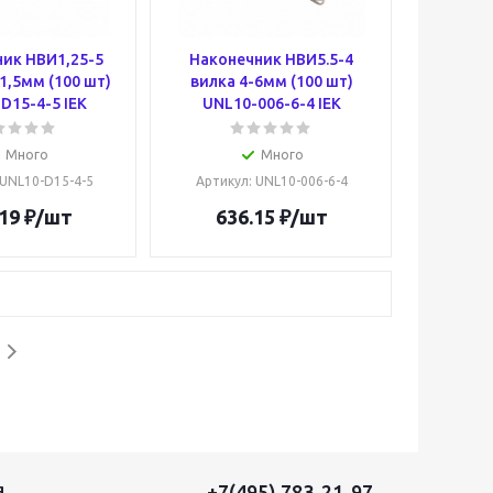
ик НВИ1,25-5
Наконечник НВИ5.5-4
-1,5мм (100 шт)
вилка 4-6мм (100 шт)
D15-4-5 IEK
UNL10-006-6-4 IEK
Много
Много
 UNL10-D15-4-5
Артикул
: UNL10-006-6-4
19
₽
/шт
636.15
₽
/шт
+7(495) 783-21-97
Я