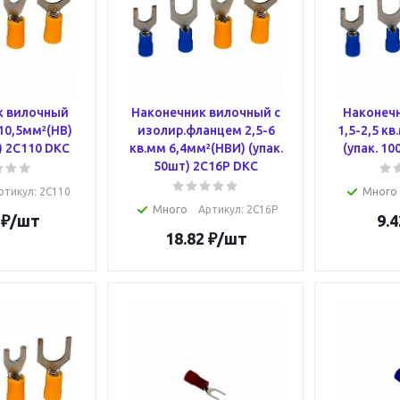
к вилочный
Наконечник вилочный с
Наконеч
 10,5мм²(НВ)
изолир.фланцем 2,5-6
1,5-2,5 к
) 2C110 DKC
кв.мм 6,4мм²(НВИ) (упак.
(упак. 1
50шт) 2C16P DKC
ртикул
: 2C110
Много
Много
Артикул
: 2C16P
₽
/шт
9.4
18.82
₽
/шт