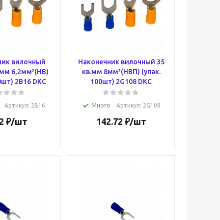
ник вилочный
Наконечник вилочный 35
в.мм 6,2мм²(НВ)
кв.мм 8мм²(НВП) (упак.
00шт) 2B16 DKC
100шт) 2G108 DKC
Артикул
: 2B16
Много
Артикул
: 2G108
2
₽
/шт
142.72
₽
/шт