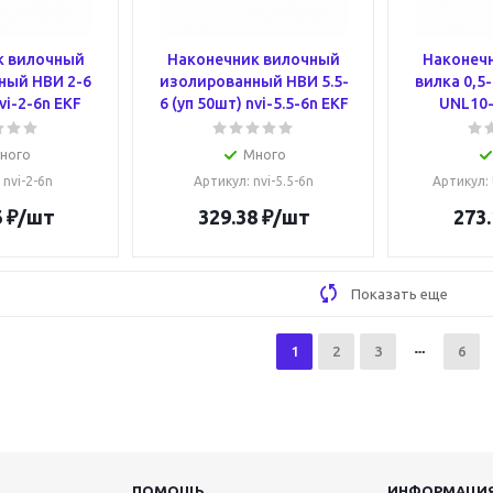
к вилочный
Наконечник вилочный
Наконечн
ный НВИ 2-6
изолированный НВИ 5.5-
вилка 0,5
vi-2-6n EKF
6 (уп 50шт) nvi-5.5-6n EKF
UNL10-
ного
Много
: nvi-2-6n
Артикул
: nvi-5.5-6n
Артикул
:
6
₽
/шт
329.38
₽
/шт
273.
Показать еще
1
2
3
6
ПОМОЩЬ
ИНФОРМАЦИ