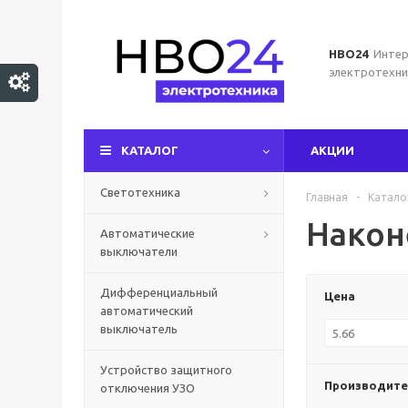
НВО24
Интер
электротехни
КАТАЛОГ
АКЦИИ
Светотехника
Главная
-
Катало
Након
Автоматические
выключатели
Дифференциальный
Цена
автоматический
выключатель
Устройство защитного
Производите
отключения УЗО