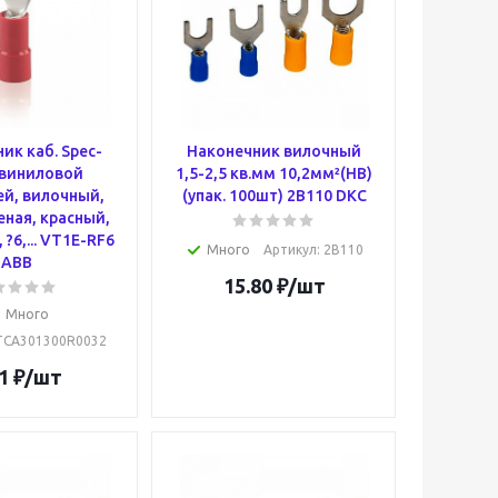
ик каб. Spec-
Наконечник вилочный
 виниловой
1,5-2,5 кв.мм 10,2мм²(НВ)
й, вилочный,
(упак. 100шт) 2B110 DKC
ная, красный,
 ?6,... VT1E-RF6
Много
Артикул
: 2B110
ABB
15.80
₽
/шт
Много
7TCA301300R0032
1
₽
/шт