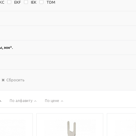
KC
EKF
IEK
TDM
, мм².
Сбросить
По алфавиту
По цене