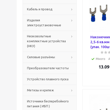
Кабель и провод
Изделия
электроустановочные
Низковольтные
Наконечни
комплектные устройства
2,5-6 кв.мм
(НКУ)
(упак. 100ш
Силовые разъёмы
Много
А
13.09
Преобразователи частоты
Устройство плавного пуска
Метизы и крепеж
Источники бесперебойного
питания ( ИБП )