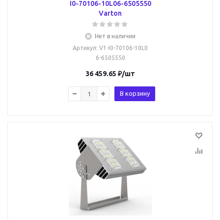
I0-70106-10L06-6505550
Varton
Нет в наличии
Артикул
: V1-I0-70106-10L0
6-6505550
36 459.65
₽
/шт
В корзину