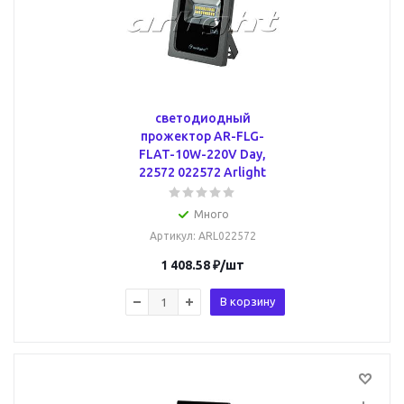
светодиодный
прожектор AR-FLG-
FLAT-10W-220V Day,
22572 022572 Arlight
Много
Артикул
: ARL022572
1 408.58
₽
/шт
В корзину