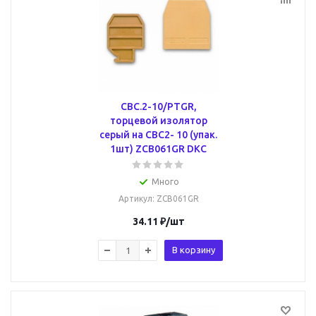
CBC.2-10/PTGR,
торцевой изолятор
серый на СВС2- 10 (упак.
1шт) ZCB061GR DKC
Много
Артикул
: ZCB061GR
34.11
₽
/шт
В корзину