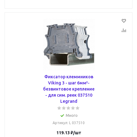
Фиксатор клеммников
Viking 3 - шаг 6мм²-
безвинтовое крепление
- для сим. реек 037510
Legrand
Много
Артикул
: L 037510
119.13
₽
/шт