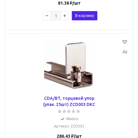
81.38
₽
/шт
В корзину
CDA/BT, торцевой упор
(упак. 25шт) ZCD003 DKC
Много
Артикул
: ZCD003
286.43
₽
/шт