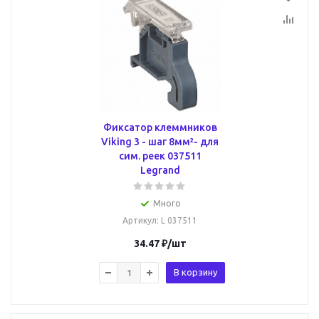
Фиксатор клеммников
Viking 3 - шаг 8мм²- для
сим. реек 037511
Legrand
Много
Артикул
: L 037511
34.47
₽
/шт
В корзину