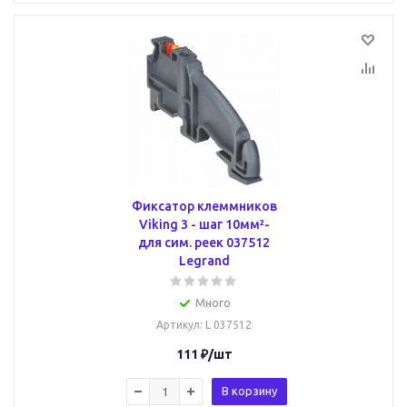
Фиксатор клеммников
Viking 3 - шаг 10мм²-
для сим. реек 037512
Legrand
Много
Артикул
: L 037512
111
₽
/шт
В корзину