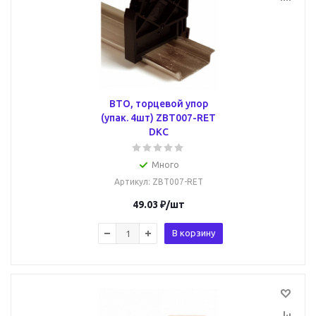
BTO, торцевой упор
(упак. 4шт) ZBT007-RET
DKC
Много
Артикул
: ZBT007-RET
49.03
₽
/шт
В корзину