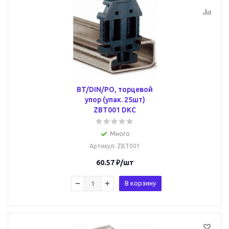
BT/DIN/PO, торцевой
упор (упак. 25шт)
ZBT001 DKC
Много
Артикул
: ZBT001
60.57
₽
/шт
В корзину