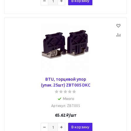
В корзину
BTU, торцевой упор
(упак. 25шт) ZBT005 DKC
Много
Артикул
: ZBT005
65.62
₽
/шт
В корзину