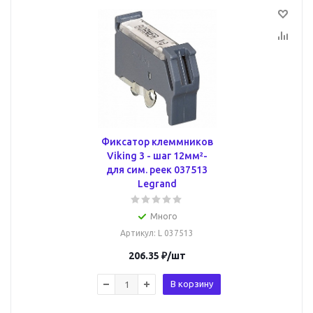
Фиксатор клеммников
Viking 3 - шаг 12мм²-
для сим. реек 037513
Legrand
Много
Артикул
: L 037513
206.35
₽
/шт
В корзину