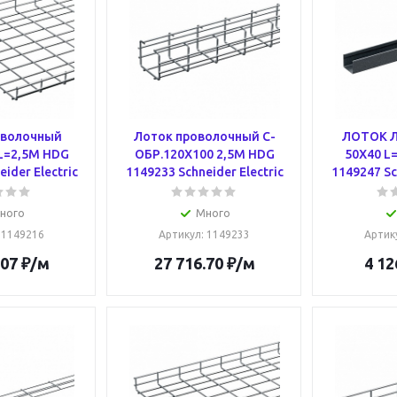
оволочный
Лоток проволочный С-
ЛОТОК 
 L=2,5M HDG
ОБР.120X100 2,5M HDG
50Х40 L
ider Electric
1149233 Schneider Electric
1149247 Sc
ного
Много
: 1149216
Артикул
: 1149233
Артик
.07
₽
/м
27 716.70
₽
/м
4 12