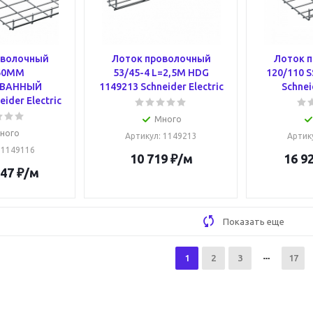
оволочный
Лоток проволочный
Лоток 
60ММ
53/45-4 L=2,5M HDG
120/110 S
ВАННЫЙ
1149213 Schneider Electric
Schnei
ider Electric
Много
ного
Артикул
: 1149213
Артик
: 1149116
10 719
₽
/м
16 9
.47
₽
/м
Показать еще
1
2
3
17