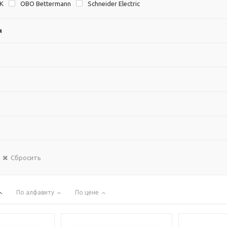
EK
OBO Bettermann
Schneider Electric
я
Сбросить
По алфавиту
По цене