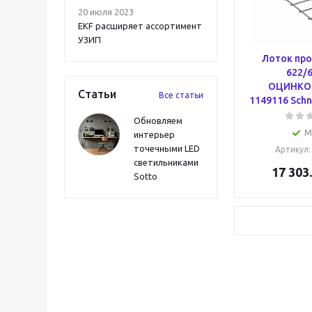
20 июля 2023
EKF расширяет ассортимент
УЗИП
Лоток пр
622/
ОЦИНКО
Статьи
Все статьи
1149116 Schne
Обновляем
М
интерьер
точечными LED
Артикул
светильниками
17 303
Sotto