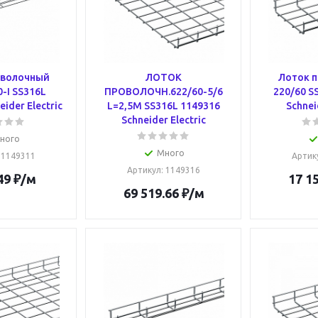
оволочный
ЛОТОК
Лоток 
-I SS316L
ПРОВОЛОЧН.622/60-5/6
220/60 S
ider Electric
L=2,5M SS316L 1149316
Schnei
Schneider Electric
ного
Много
: 1149311
Артик
Артикул
: 1149316
49
₽
/м
17 1
69 519.66
₽
/м