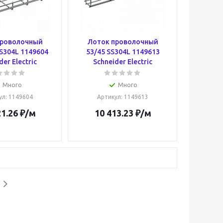
проволочный
Лоток проволочный
S304L 1149604
53/45 SS304L 1149613
der Electric
Schneider Electric
Много
Много
ул
: 1149604
Артикул
: 1149613
21.26
₽
/м
10 413.23
₽
/м