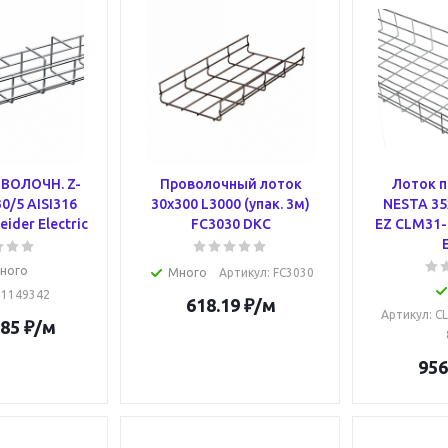
ВОЛОЧН. Z-
Проволочный лоток
Лоток 
0/5 AISI316
30х300 L3000 (упак. 3м)
NESTA 35
ider Electric
FC3030 DKC
EZ CLM31-
ного
Много
Артикул
: FC3030
: 1149342
618.19
₽
/м
Артикул
: C
.85
₽
/м
956