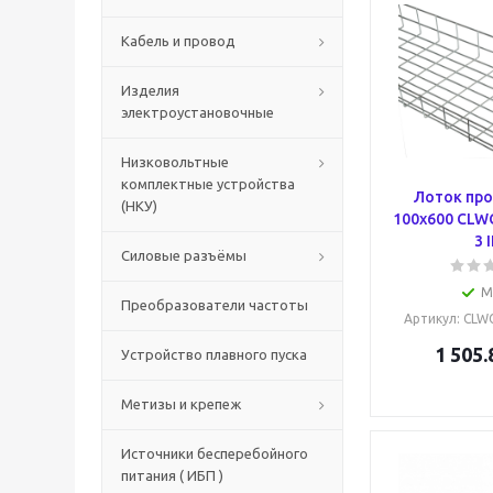
Кабель и провод
Изделия
электроустановочные
Низковольтные
комплектные устройства
Лоток пр
(НКУ)
100х600 CLW
3 
Силовые разъёмы
М
Преобразователи частоты
Артикул
: CLW
1 505.
Устройство плавного пуска
Метизы и крепеж
Источники бесперебойного
питания ( ИБП )