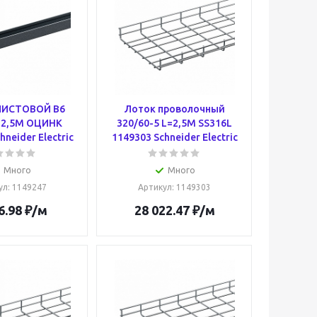
ЛИСТОВОЙ B6
Лоток проволочный
=2,5M ОЦИНК
320/60-5 L=2,5M SS316L
hneider Electric
1149303 Schneider Electric
Много
Много
ул
: 1149247
Артикул
: 1149303
6.98
₽
/м
28 022.47
₽
/м