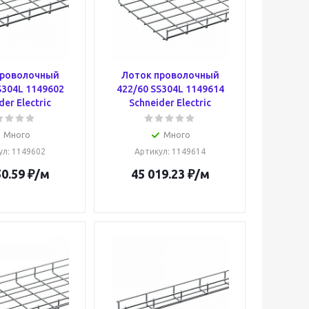
проволочный
Лоток проволочный
S304L 1149602
422/60 SS304L 1149614
der Electric
Schneider Electric
Много
Много
ул
: 1149602
Артикул
: 1149614
50.59
₽
/м
45 019.23
₽
/м