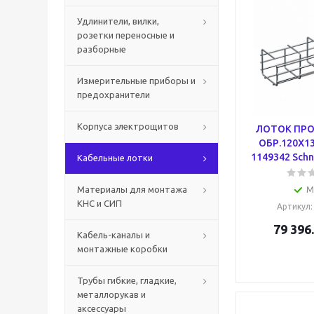
Удлинители, вилки,
розетки переносные и
разборные
Измерительные приборы и
предохранители
Корпуса электрощитов
ЛОТОК ПРО
ОБР.120X13
1149342 Schne
Кабельные лотки
Материалы для монтажа
М
КНС и СИП
Артикул
79 396
Кабель-каналы и
монтажные коробки
Трубы гибкие, гладкие,
металлорукав и
аксессуары