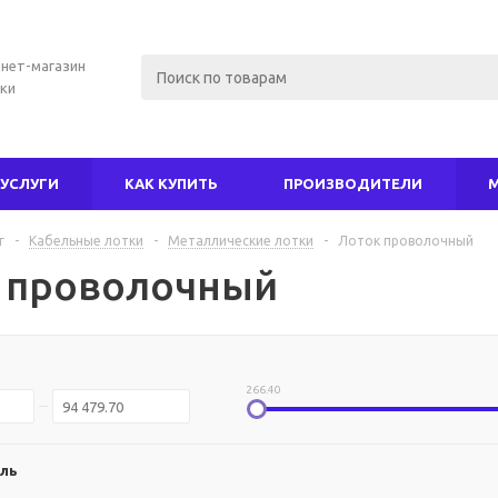
нет-магазин
ки
УСЛУГИ
КАК КУПИТЬ
ПРОИЗВОДИТЕЛИ
г
-
Кабельные лотки
-
Металлические лотки
-
Лоток проволочный
 проволочный
266.40
ль