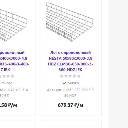
проволочный
Лоток проволочный
х400х3000-4,8
NESTA 50х80х3000-3,8
035-400-3-480-
HDZ CLM30-050-080-3-
EZ IEK
380-HDZ IEK
Много
Много
LM31-035-400-3-4
Артикул
: CLM30-050-080-3-3
80-EZ
80-HDZ
.58
₽
/м
679.37
₽
/м