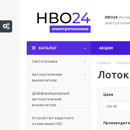
НВО24
Интер
электротехни
КАТАЛОГ
АКЦИИ
Светотехника
Главная
-
Катало
Лоток
Автоматические
выключатели
Дифференциальный
Цена
автоматический
выключатель
Устройство защитного
Производите
отключения УЗО