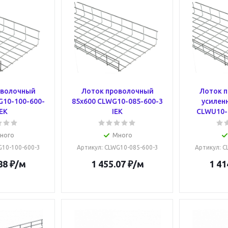
оволочный
Лоток проволочный
Лоток 
G10-100-600-
85х600 CLWG10-085-600-3
усилен
IEK
IEK
CLWU10-1
ного
Много
G10-100-600-3
Артикул
: CLWG10-085-600-3
Артикул
: 
88
₽
/м
1 455.07
₽
/м
1 41