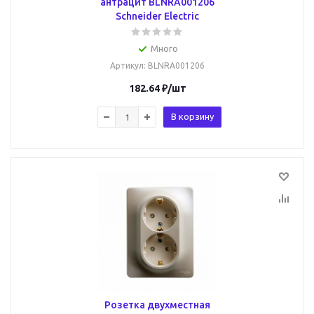
антрацит BLNRA001206
Schneider Electric
Много
Артикул
: BLNRA001206
182.64
₽
/шт
В корзину
Розетка двухместная