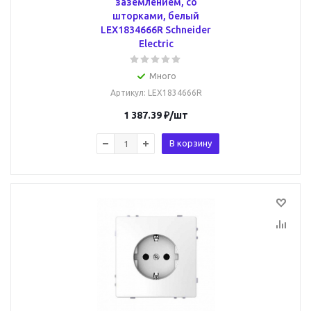
заземлением, со
шторками, белый
LEX1834666R Schneider
Electric
Много
Артикул
: LEX1834666R
1 387.39
₽
/шт
В корзину