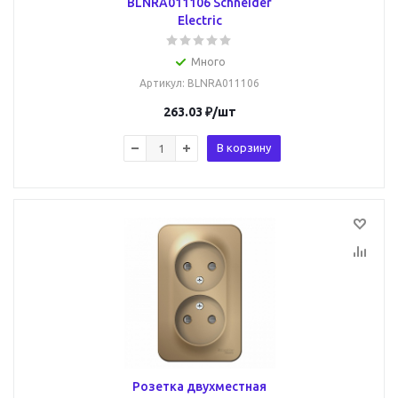
BLNRA011106 Schneider
Electric
Много
Артикул
: BLNRA011106
263.03
₽
/шт
В корзину
Розетка двухместная