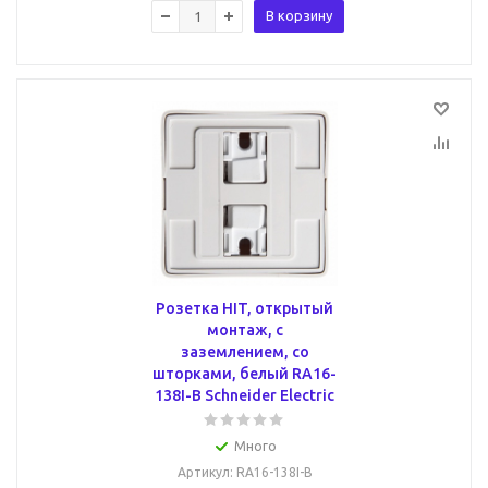
В корзину
Розетка HIT, открытый
монтаж, с
заземлением, со
шторками, белый RA16-
138I-B Schneider Electric
Много
Артикул
: RA16-138I-B