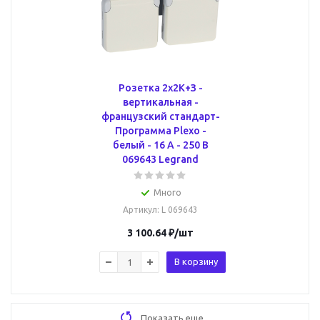
Розетка 2х2К+З -
вертикальная -
французский стандарт-
Программа Plexo -
белый - 16 A - 250 В
069643 Legrand
Много
Артикул
: L 069643
3 100.64
₽
/шт
В корзину
Показать еще