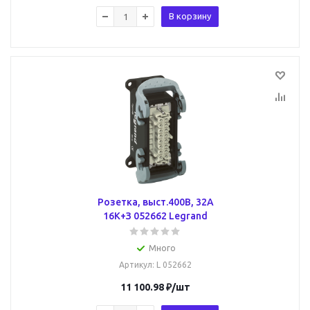
В корзину
Розетка, выст.400В, 32А
16К+З 052662 Legrand
Много
Артикул
: L 052662
11 100.98
₽
/шт