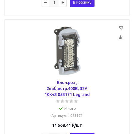
В корзину
Блоч.роз.,
2каб,встр.400В, 32А
10К+З 053171 Legrand
Много
Артикул
: L 053171
11 568.41
₽
/шт