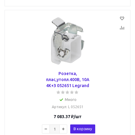
Розетка,
плас,утопл.400В, 10А
4К+З 052651 Legrand
Много
Артикул
: L 052651
7 083.37
₽
/шт
В корзину