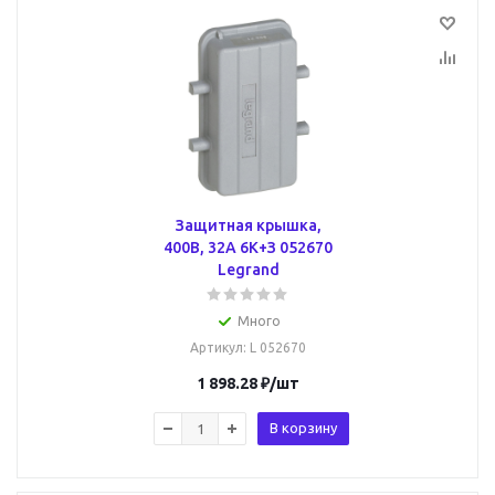
Защитная крышка,
400В, 32А 6К+З 052670
Legrand
Много
Артикул
: L 052670
1 898.28
₽
/шт
В корзину