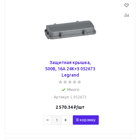
Защитная крышка,
500В, 16А 24К+З 052673
Legrand
Много
Артикул
: L 052673
2 570.34
₽
/шт
В корзину