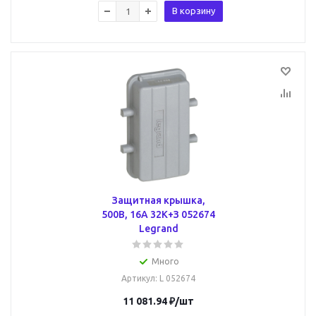
В корзину
Защитная крышка,
500В, 16А 32К+З 052674
Legrand
Много
Артикул
: L 052674
11 081.94
₽
/шт