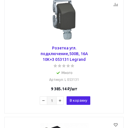
Розетка угл.
подключение,500В, 16А
10К+З 053131 Legrand
Много
Артикул
: L 053131
9 385.14
₽
/шт
В корзину