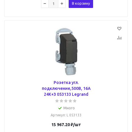
В корзину
Розетка угл.
подключение,500В, 16А
24К+З 053133 Legrand
Много
Артикул
: L 053133
15 967.20
₽
/шт