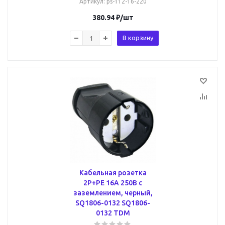
Артикул
: ps-112-16-220
380.94
₽
/шт
В корзину
Кабельная розетка
2P+PE 16А 250В с
заземлением, черный,
SQ1806-0132 SQ1806-
0132 TDM