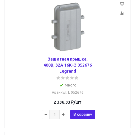
Защитная крышка,
400В, 32А 16К+З 052676
Legrand
Много
Артикул
: L 052676
2 336.33
₽
/шт
В корзину