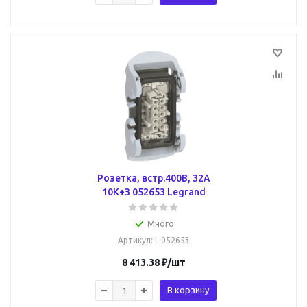
Розетка, встр.400В, 32А
10К+З 052653 Legrand
Много
Артикул
: L 052653
8 413.38
₽
/шт
В корзину