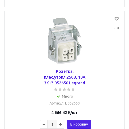
Розетка,
плас,утопл.250В, 10А
3К+З 052650 Legrand
Много
Артикул
: L 052650
4 666.42
₽
/шт
В корзину