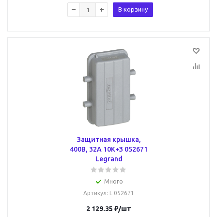
В корзину
Защитная крышка,
400В, 32А 10К+З 052671
Legrand
Много
Артикул
: L 052671
2 129.35
₽
/шт