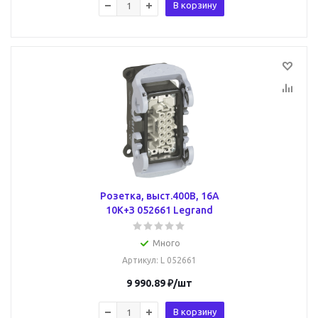
В корзину
Розетка, выст.400В, 16А
10К+З 052661 Legrand
Много
Артикул
: L 052661
9 990.89
₽
/шт
В корзину