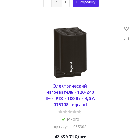
В корзину
Электрический
нагреватель - 120-240
В~ - IP20 - 100 Вт - 4,5 А
035308 Legrand
Много
Артикул
: L 035308
42 659.71
₽
/шт