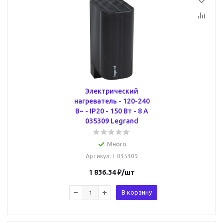
Электрический
нагреватель - 120-240
В~ - IP20 - 150 Вт - 8 А
035309 Legrand
Много
Артикул
: L 035309
1 836.34
₽
/шт
В корзину