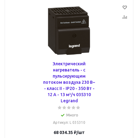
Электрический
нагреватель - с
пульсирующим
потоком воздуха 230 В~
- класс II - IP20 - 350 Вт -
12 А - 13 м³/ч 035310
Legrand
Много
Артикул
: L 035310
68 034.35
₽
/шт