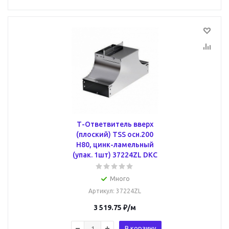
Т-Ответвитель вверх
(плоский) TSS осн.200
H80, цинк-ламельный
(упак. 1шт) 37224ZL DKC
Много
Артикул
: 37224ZL
3 519.75
₽
/м
В корзину