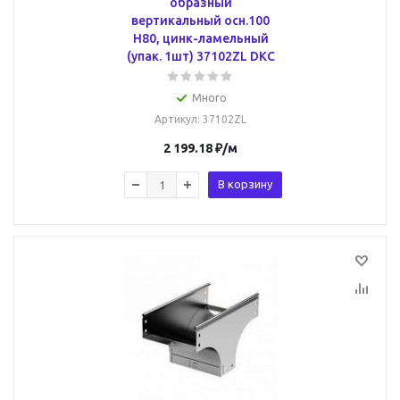
образный
вертикальный осн.100
H80, цинк-ламельный
(упак. 1шт) 37102ZL DKC
Много
Артикул
: 37102ZL
2 199.18
₽
/м
В корзину