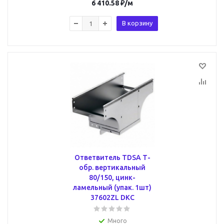
6 410.58
₽
/м
В корзину
Ответвитель TDSA Т-
обр. вертикальный
80/150, цинк-
ламельный (упак. 1шт)
37602ZL DKC
Много