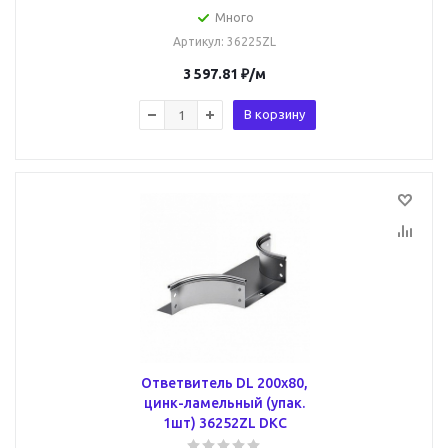
Много
Артикул
: 36225ZL
3 597.81
₽
/м
В корзину
Ответвитель DL 200х80,
цинк-ламельный (упак.
1шт) 36252ZL DKC