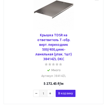
Крышка TDSR на
ответвитель Т-обр.
верт. переходник
500/400,цинк-
ламельная (упак. 1шт)
38414ZL DKC
Много
Артикул
: 38414ZL
5 272.45
₽
/м
В корзину