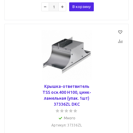
В корзину
Крышка-ответвитель
TSS осн.400 Н100, цинк-
ламельная (упак. 1шт)
37336ZL DKC
Много
Артикул
: 37336ZL