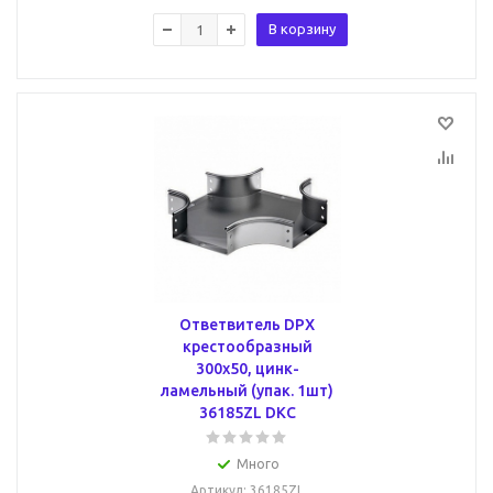
В корзину
Ответвитель DPX
крестообразный
300х50, цинк-
ламельный (упак. 1шт)
36185ZL DKC
Много
Артикул
: 36185ZL