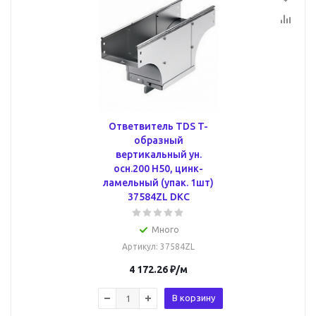
Ответвитель TDS T-
образный
вертикальный ун.
осн.200 H50, цинк-
ламельный (упак. 1шт)
37584ZL DKC
Много
Артикул
: 37584ZL
4 172.26
₽
/м
В корзину