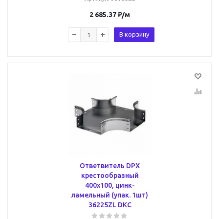
2 685.37
₽
/м
В корзину
Ответвитель DPX
крестообразный
400х100, цинк-
ламельный (упак. 1шт)
36225ZL DKC