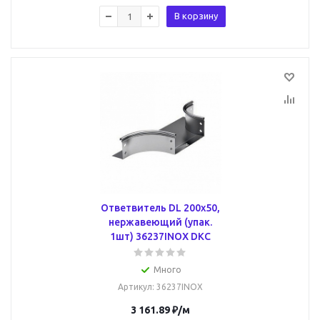
В корзину
Ответвитель DL 200х50,
нержавеющий (упак.
1шт) 36237INOX DKC
Много
Артикул
: 36237INOX
3 161.89
₽
/м