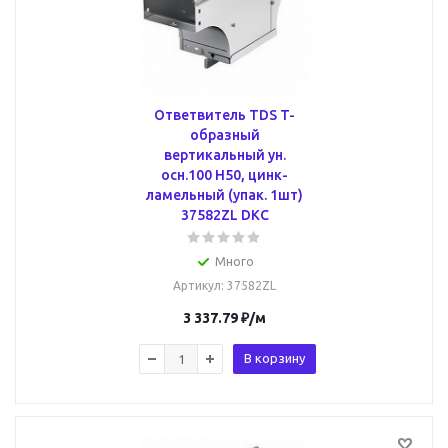
Ответвитель TDS T-
образный
вертикальный ун.
осн.100 H50, цинк-
ламельный (упак. 1шт)
37582ZL DKC
Много
Артикул
: 37582ZL
3 337.79
₽
/м
В корзину