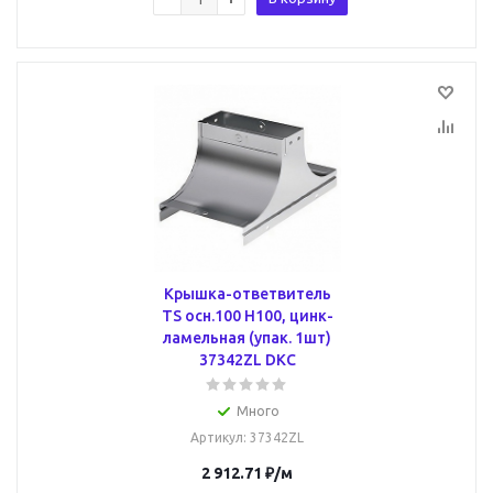
Крышка-ответвитель
TS осн.100 H100, цинк-
ламельная (упак. 1шт)
37342ZL DKC
Много
Артикул
: 37342ZL
2 912.71
₽
/м