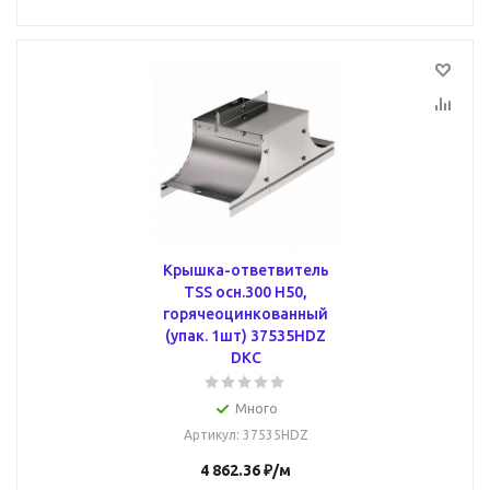
Крышка-ответвитель
TSS осн.300 H50,
горячеоцинкованный
(упак. 1шт) 37535HDZ
DKC
Много
Артикул
: 37535HDZ
4 862.36
₽
/м