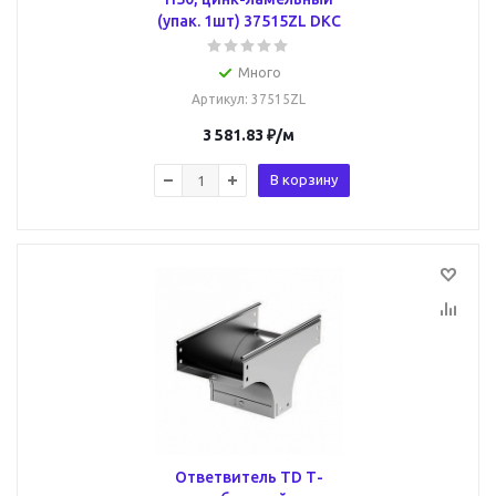
(упак. 1шт) 37515ZL DKC
Много
Артикул
: 37515ZL
3 581.83
₽
/м
В корзину
Ответвитель TD Т-