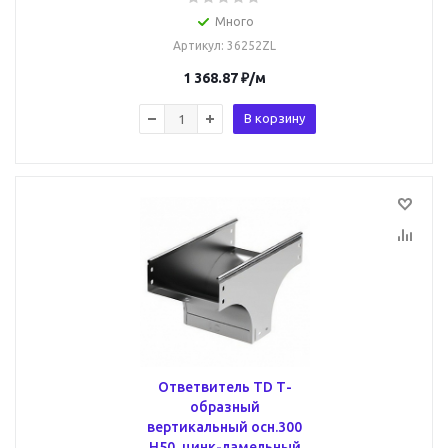
Много
Артикул
: 36252ZL
1 368.87
₽
/м
В корзину
Ответвитель TD Т-
образный
вертикальный осн.300
H50, цинк-ламельный