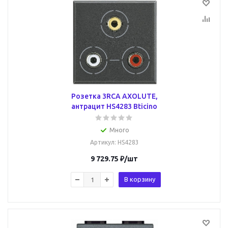
Розетка 3RCA AXOLUTE,
антрацит HS4283 Bticino
Много
Артикул
: HS4283
9 729.75
₽
/шт
В корзину