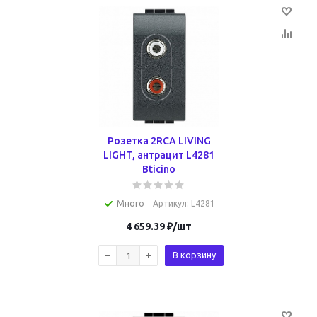
Розетка 2RCA LIVING
LIGHT, антрацит L4281
Bticino
Много
Артикул
: L4281
4 659.39
₽
/шт
В корзину