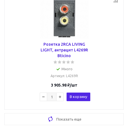
Розетка 2RCA LIVING
LIGHT, антрацит L4269R
Bticino
Много
Артикул
: L4269R
3 905.98
₽
/шт
В корзину
Показать еще