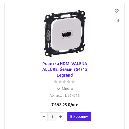
Розетка HDMI VALENA
ALLURE, белый 754715
Legrand
Много
Артикул
: L 754715
7 592.25
₽
/шт
В корзину