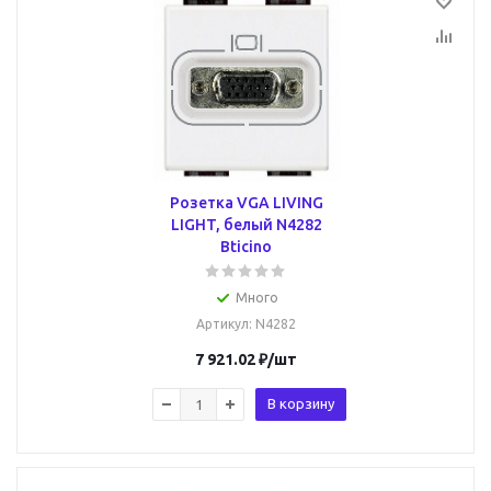
Розетка VGA LIVING
LIGHT, белый N4282
Bticino
Много
Артикул
: N4282
7 921.02
₽
/шт
В корзину