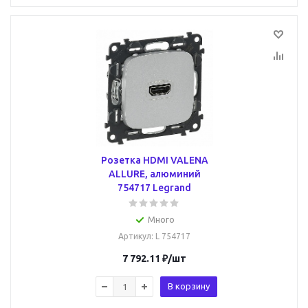
Розетка HDMI VALENA
ALLURE, алюминий
754717 Legrand
Много
Артикул
: L 754717
7 792.11
₽
/шт
В корзину