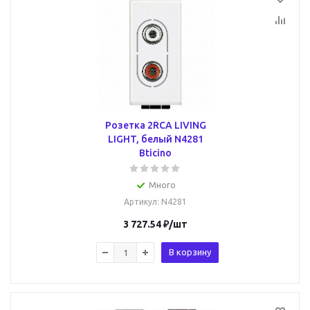
Розетка 2RCA LIVING
LIGHT, белый N4281
Bticino
Много
Артикул
: N4281
3 727.54
₽
/шт
В корзину