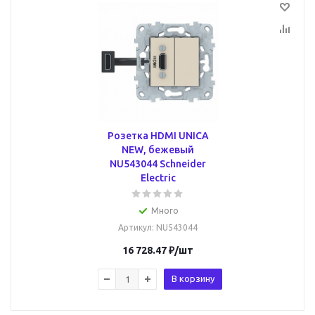
Розетка HDMI UNICA
NEW, бежевый
NU543044 Schneider
Electric
Много
Артикул
: NU543044
16 728.47
₽
/шт
В корзину