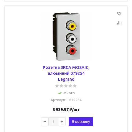
Розетка 3RCA MOSAIC,
алюминий 079254
Legrand
Много
Артикул
: L 079254
8 939.57
₽
/шт
В корзину