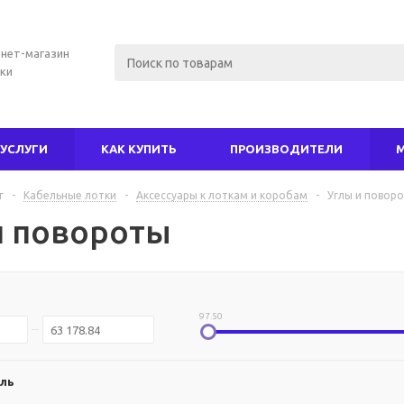
нет-магазин
ки
УСЛУГИ
КАК КУПИТЬ
ПРОИЗВОДИТЕЛИ
г
-
Кабельные лотки
-
Аксессуары к лоткам и коробам
-
Углы и повор
и повороты
97.50
ль