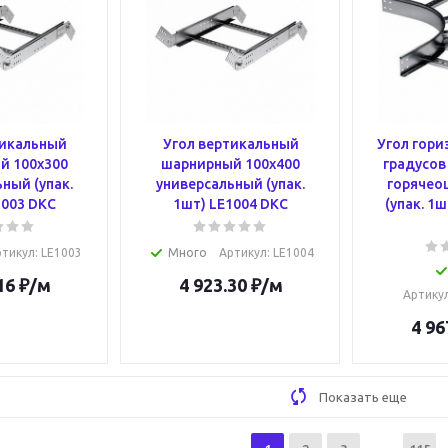
тикальный
Угол вертикальный
Угол гори
й 100х300
шарнирный 100х400
градусов
ный (упак.
универсальный (упак.
горячео
1003 DKC
1шт) LE1004 DKC
(упак. 1
ртикул
: LE1003
Много
Артикул
: LE1004
16
₽
/м
4 923.30
₽
/м
Артику
4 96
Показать еще