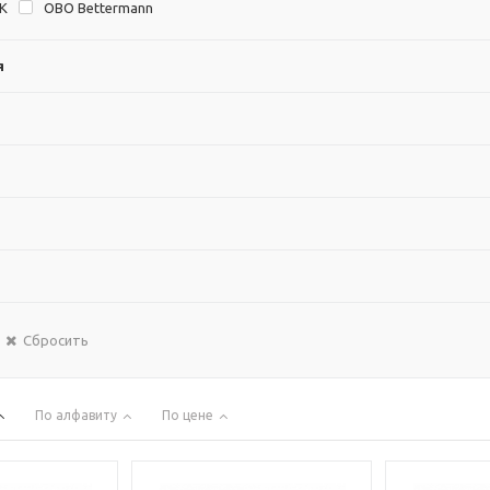
EK
OBO Bettermann
я
Сбросить
По алфавиту
По цене