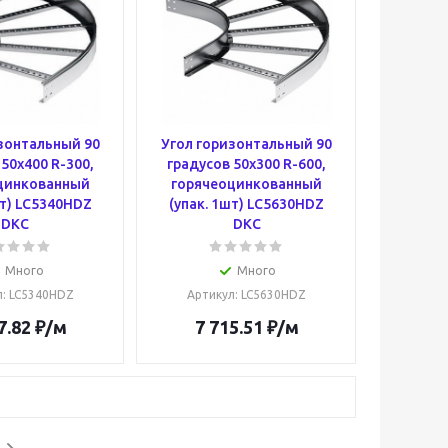
зонтальный 90
Угол горизонтальный 90
 50х400 R-300,
градусов 50х300 R-600,
цинкованный
горячеоцинкованный
шт) LC5340HDZ
(упак. 1шт) LC5630HDZ
DKC
DKC
Много
Много
л
: LC5340HDZ
Артикул
: LC5630HDZ
7.82
₽
/м
7 715.51
₽
/м