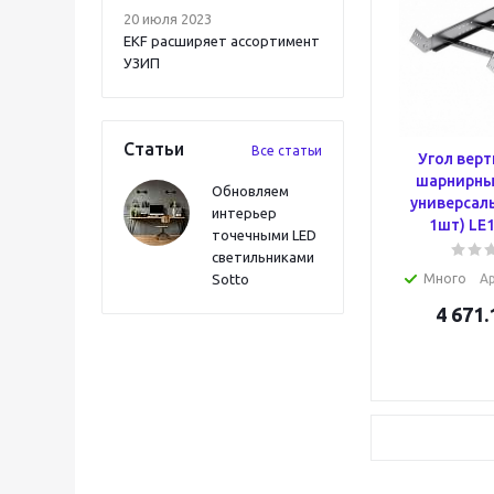
20 июля 2023
EKF расширяет ассортимент
УЗИП
Статьи
Все статьи
Угол вер
шарнирны
Обновляем
универсаль
интерьер
1шт) LE
точечными LED
светильниками
Sotto
Много
А
4 671.