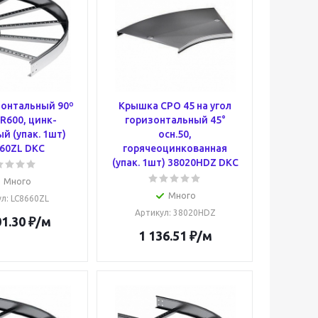
зонтальный 90º
Крышка CPO 45 на угол
 R600, цинк-
горизонтальный 45°
й (упак. 1шт)
осн.50,
60ZL DKC
горячеоцинкованная
(упак. 1шт) 38020HDZ DKC
Много
Много
ул
: LC8660ZL
Артикул
: 38020HDZ
01.30
₽
/м
1 136.51
₽
/м