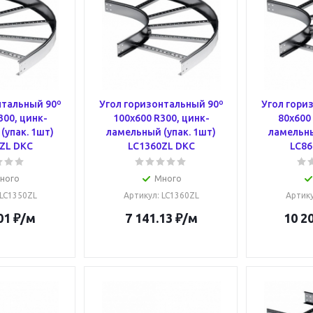
нтальный 90º
Угол горизонтальный 90º
Угол гори
300, цинк-
100x600 R300, цинк-
80x600
(упак. 1шт)
ламельный (упак. 1шт)
ламельны
ZL DKC
LC1360ZL DKC
LC86
ного
Много
 LC1350ZL
Артикул
: LC1360ZL
Артик
01
₽
/м
7 141.13
₽
/м
10 2