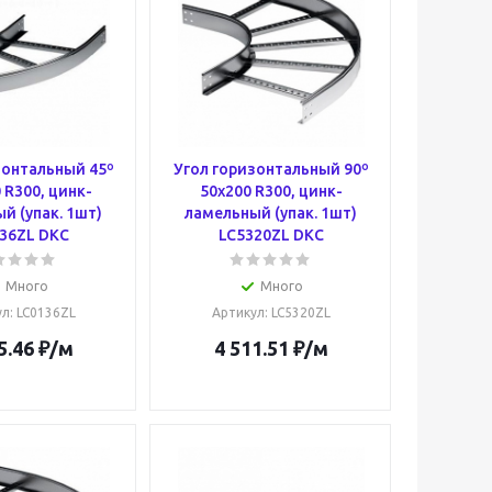
зонтальный 45º
Угол горизонтальный 90º
 R300, цинк-
50x200 R300, цинк-
й (упак. 1шт)
ламельный (упак. 1шт)
36ZL DKC
LC5320ZL DKC
Много
Много
ул
: LC0136ZL
Артикул
: LC5320ZL
5.46
₽
/м
4 511.51
₽
/м