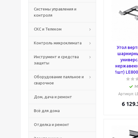
Системы управления и
контроля
СКС и Телеком
Контроль микроклимата
Угол вер
шарнирны
Инструмент и средства
универс
защиты
нержавеющ
1шт) LE80
Оборудование паяльное и
сварочное
М
Артикул
: 
Дом, дача и ремонт
6 129.
Всё для дома
Отделка и ремонт