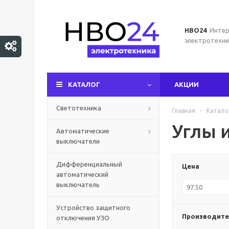
НВО24
Интер
электротехни
КАТАЛОГ
АКЦИИ
Светотехника
Главная
-
Катало
Углы 
Автоматические
выключатели
Дифференциальный
Цена
автоматический
выключатель
Устройство защитного
Производите
отключения УЗО