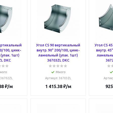
вертикальный
Угол CS 90 вертикальный
Угол CS 4
50/100, цинк-
внутр. 90° 200/100, цинк-
внутр. 45
(упак. 1шт)
ламельный (упак. 1шт)
ламельны
ZL DKC
36703ZL DKC
367
ного
Много
: 36702ZL
Артикул
: 36703ZL
Артик
88
₽
/м
1 415.38
₽
/м
925