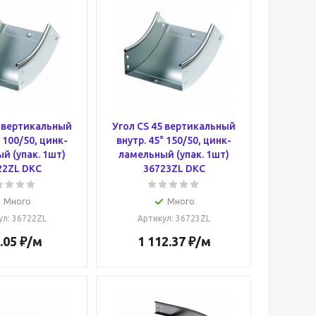
5 вертикальный
Угол CS 45 вертикальный
° 100/50, цинк-
внутр. 45° 150/50, цинк-
й (упак. 1шт)
ламельный (упак. 1шт)
22ZL DKC
36723ZL DKC
Много
Много
ул
: 36722ZL
Артикул
: 36723ZL
.05
₽
/м
1 112.37
₽
/м