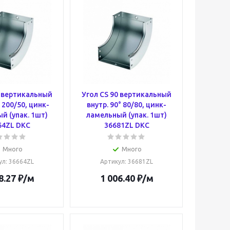
0 вертикальный
Угол CS 90 вертикальный
° 200/50, цинк-
внутр. 90° 80/80, цинк-
й (упак. 1шт)
ламельный (упак. 1шт)
64ZL DKC
36681ZL DKC
Много
Много
ул
: 36664ZL
Артикул
: 36681ZL
8.27
₽
/м
1 006.40
₽
/м