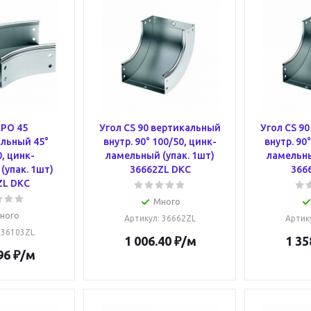
CPO 45
Угол CS 90 вертикальный
Угол CS 9
льный 45°
внутр. 90° 100/50, цинк-
внутр. 90
, цинк-
ламельный (упак. 1шт)
ламельны
(упак. 1шт)
36662ZL DKC
366
ZL DKC
Много
ного
Артикул
: 36662ZL
Артик
: 36103ZL
1 006.40
₽
/м
1 35
96
₽
/м