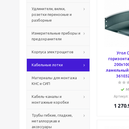
Удлинители, вилки,
розетки переносные и
разборные
Измерительные приборы и
предохранители
Корпуса электрощитов
Угол 
горизонта
200х100
Кабельные лотки
ламельный 
36103
Материалы для монтажа
КНС и СИП
М
Кабель-каналы и
Артикул
монтажные коробки
1 270.
Трубы гибкие, гладкие,
металлорукав и
аксессуары