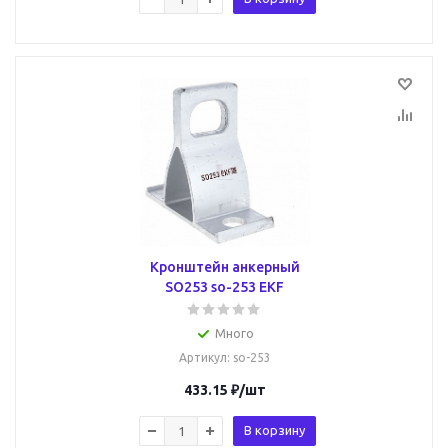
Кронштейн анкерный
SO253 so-253 EKF
Много
Артикул
: so-253
433.15
₽
/шт
В корзину