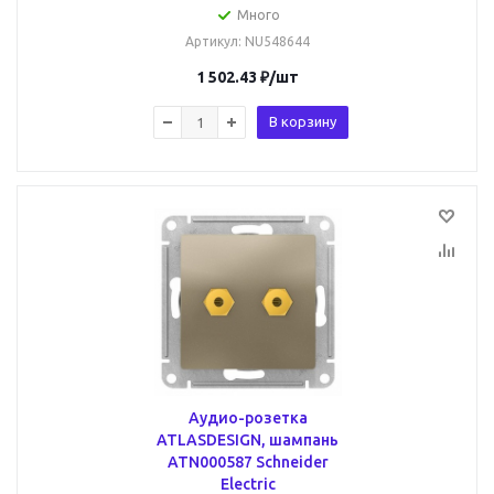
Много
Артикул
: NU548644
1 502.43
₽
/шт
В корзину
Аудио-розетка
ATLASDESIGN, шампань
ATN000587 Schneider
Electric