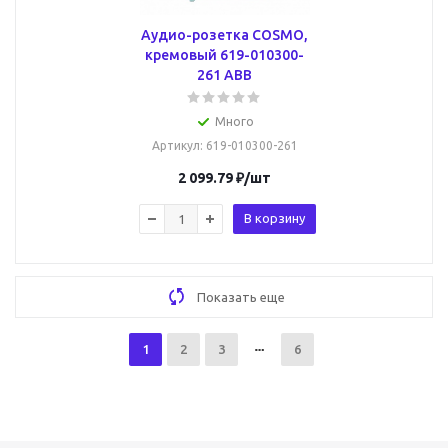
Аудио-розетка COSMO,
кремовый 619-010300-
261 ABB
Много
Артикул
: 619-010300-261
2 099.79
₽
/шт
В корзину
Показать еще
1
2
3
6