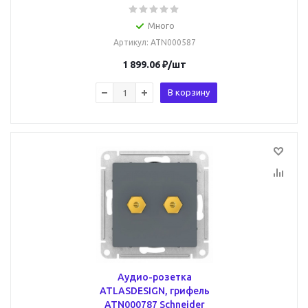
Много
Артикул
: ATN000587
1 899.06
₽
/шт
В корзину
Аудио-розетка
ATLASDESIGN, грифель
ATN000787 Schneider