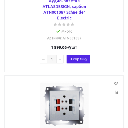
Аудио-розетка
ATLASDESIGN, карбон
ATN001087 Schneider
Electric
Много
Артикул
: ATN001087
1 899.06
₽
/шт
В корзину