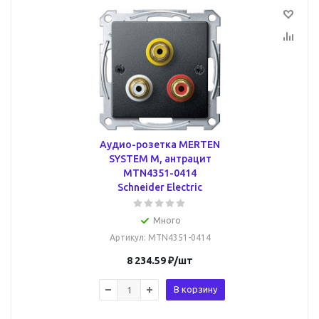
Аудио-розетка MERTEN
SYSTEM M, антрацит
MTN4351-0414
Schneider Electric
Много
Артикул
: MTN4351-0414
8 234.59
₽
/шт
В корзину