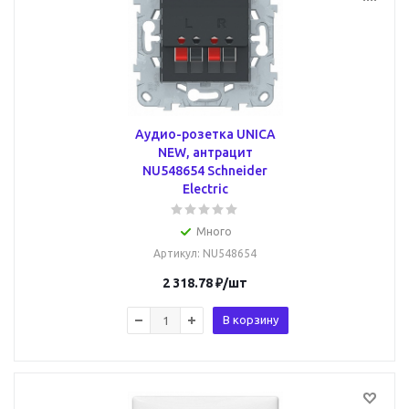
Аудио-розетка UNICA
NEW, антрацит
NU548654 Schneider
Electric
Много
Артикул
: NU548654
2 318.78
₽
/шт
В корзину