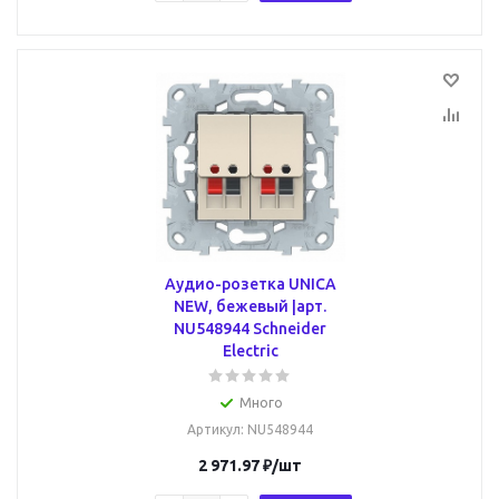
Аудио-розетка UNICA
NEW, бежевый |арт.
NU548944 Schneider
Electric
Много
Артикул
: NU548944
2 971.97
₽
/шт