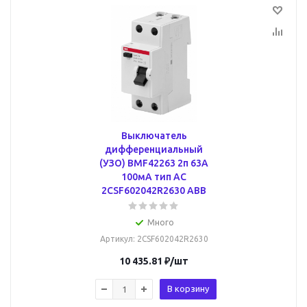
Выключатель
дифференциальный
(УЗО) BMF42263 2п 63А
100мA тип AC
2CSF602042R2630 ABB
Много
Артикул
: 2CSF602042R2630
10 435.81
₽
/шт
В корзину