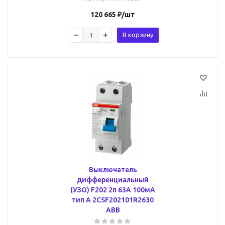
120 665
₽
/шт
В корзину
Выключатель
дифференциальный
(УЗО) F202 2п 63А 100мА
тип A 2CSF202101R2630
ABB