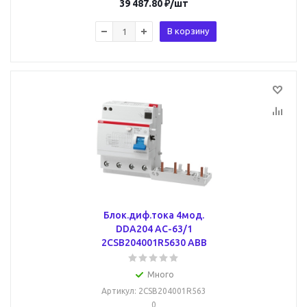
39 487.80
₽
/шт
В корзину
Блок.диф.тока 4мод.
DDA204 AC-63/1
2CSB204001R5630 ABB
Много
Артикул
: 2CSB204001R563
0