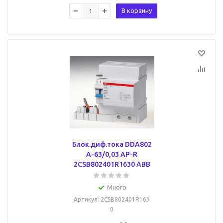
В корзину
Блок.диф.тока DDA802
A-63/0,03 AP-R
2CSB802401R1630 ABB
Много
Артикул
: 2CSB802401R163
0