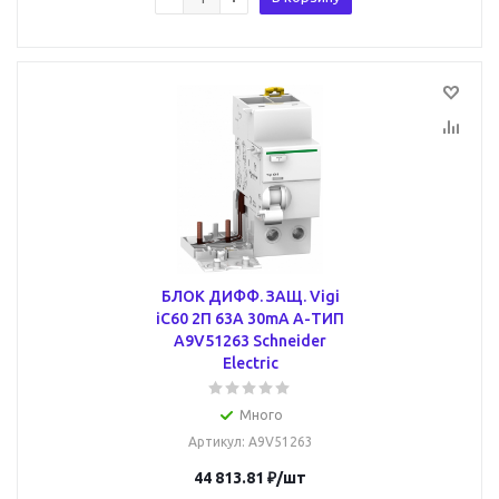
БЛОК ДИФФ. ЗАЩ. Vigi
iC60 2П 63A 30mA A-ТИП
A9V51263 Schneider
Electric
Много
Артикул
: A9V51263
44 813.81
₽
/шт