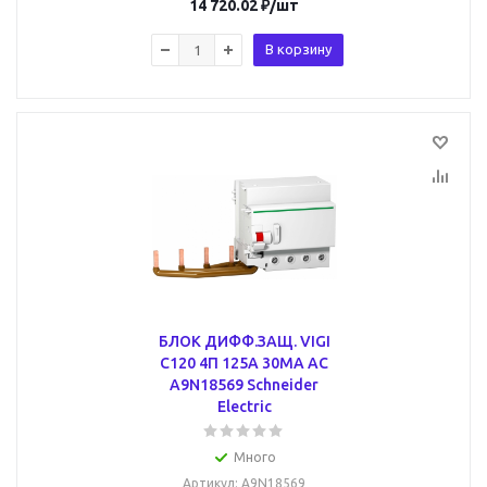
14 720.02
₽
/шт
В корзину
БЛОК ДИФФ.ЗАЩ. VIGI
C120 4П 125A 30МА AC
A9N18569 Schneider
Electric
Много
Артикул
: A9N18569