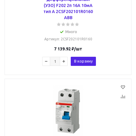
(УЗО) F202 2п 16А 10мА
тип A 2CSF202101R0160
ABB
Много
Артикул
: 2CSF202101R0160
7 139.92
₽
/шт
В корзину