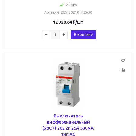
Много
Артикул
: 2CSF202101R2630
12 320.64
₽
/шт
В корзину
Выключатель
дифференциальный
(УЗО) F202 2п 25А 500мА
тип AC