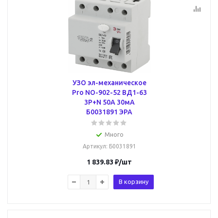
УЗО эл-механическое
Pro NO-902-52 ВД1-63
3P+N 50А 30мА
Б0031891 ЭРА
Много
Артикул
: Б0031891
1 839.83
₽
/шт
В корзину