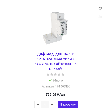
Диф. мод. для ВА-103
1Р+N 32А 30мА тип AC
6кА ДМ-103 af 16100DEK
DEKraft
Много
Артикул
: 16100DEK
733.05
₽
/шт
В корзину