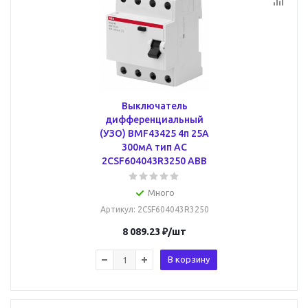
Выключатель
дифференциальный
(УЗО) BMF43425 4п 25А
300мA тип AC
2CSF604043R3250 ABB
Много
Артикул
: 2CSF604043R3250
8 089.23
₽
/шт
В корзину