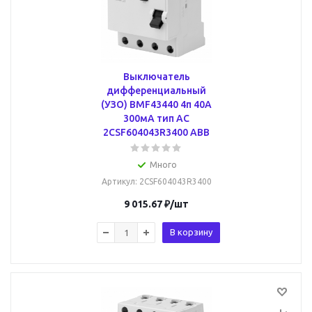
Выключатель
дифференциальный
(УЗО) BMF43440 4п 40А
300мA тип AC
2CSF604043R3400 ABB
Много
Артикул
: 2CSF604043R3400
9 015.67
₽
/шт
В корзину