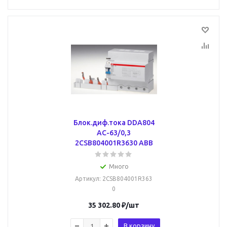
Блок.диф.тока DDA804
AC-63/0,3
2CSB804001R3630 ABB
Много
Артикул
: 2CSB804001R363
0
35 302.80
₽
/шт
В корзину