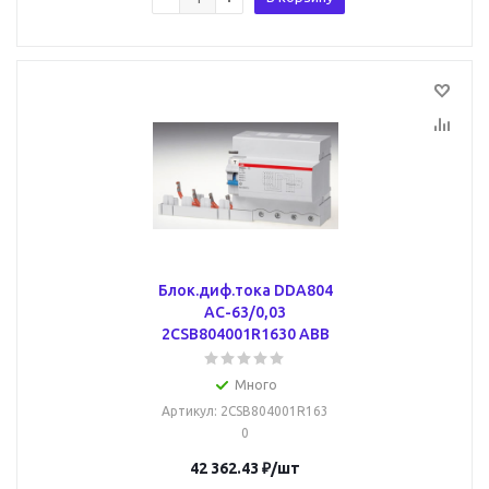
Блок.диф.тока DDA804
AC-63/0,03
2CSB804001R1630 ABB
Много
Артикул
: 2CSB804001R163
0
42 362.43
₽
/шт