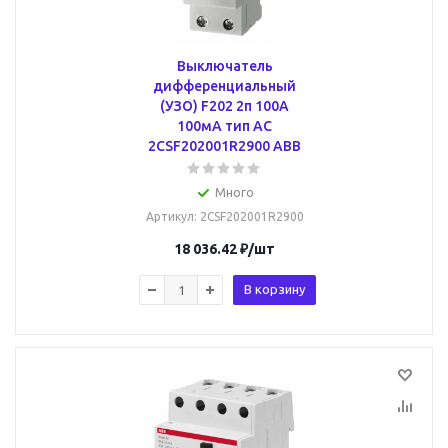
Выключатель
дифференциальный
(УЗО) F202 2п 100А
100мА тип AC
2CSF202001R2900 ABB
Много
Артикул
: 2CSF202001R2900
18 036.42
₽
/шт
В корзину