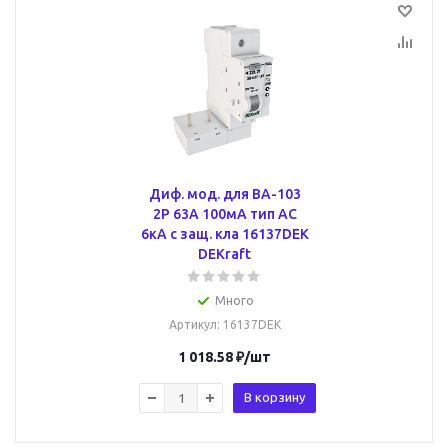
Диф. мод. для ВА-103
2P 63А 100мА тип AC
6кА с защ. кла 16137DEK
DEKraft
Много
Артикул
: 16137DEK
1 018.58
₽
/шт
В корзину