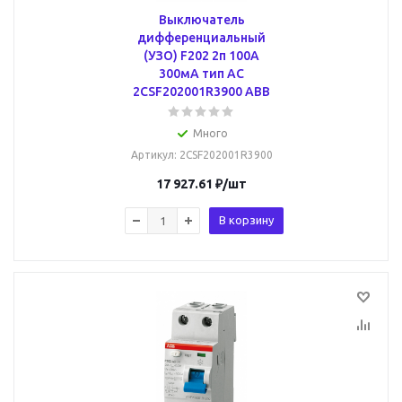
Выключатель
дифференциальный
(УЗО) F202 2п 100А
300мА тип AC
2CSF202001R3900 ABB
Много
Артикул
: 2CSF202001R3900
17 927.61
₽
/шт
В корзину