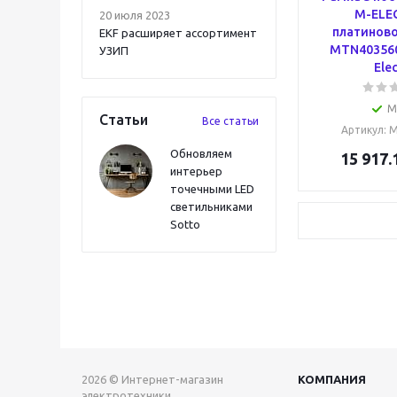
M-ELE
20 июля 2023
платиново
EKF расширяет ассортимент
MTN403560
УЗИП
Elec
М
Статьи
Все статьи
Артикул
: 
Обновляем
15 917.
интерьер
точечными LED
светильниками
Sotto
2026 © Интернет-магазин
КОМПАНИЯ
электротехники