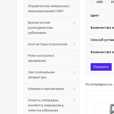
ABB
E
Ограничитель импульсных
перенапряжений УЗИП
Цвет
Выключатели-
разъединители,
Количество 
рубильники
Способ уста
Контакторы и пускатели
Количество 
Реле контроля и
управления
Показать
Светосигнальная
аппаратура
По популярности
Клеммы и наконечники
Хомуты, площадки,
изолента, маркировка,
оплетка кабельная