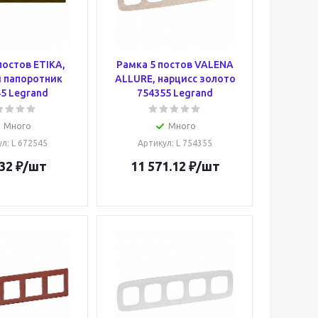
постов ETIKA,
Рамка 5 постов VALENA
 папоротник
ALLURE, нарцисс золото
5 Legrand
754355 Legrand
Много
Много
ул
: L 672545
Артикул
: L 754355
32
₽
/шт
11 571.12
₽
/шт