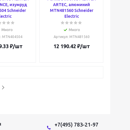
NCE, изумруд
ARTEC, алюминий
04 Schneider
MTN481560 Schneider
lectric
Electric
Много
Много
л
: MTN404504
Артикул
: MTN481560
9.33
₽
/шт
12 190.42
₽
/шт
+7(495) 783-21-97
Я