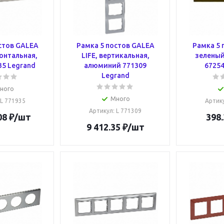
стов GALEA
Рамка 5 постов GALEA
Рамка 5 
зонтальная,
LIFE, вертикальная,
зеленый
35 Legrand
алюминий 771309
67254
Legrand
ного
Много
 L 771935
Артик
Артикул
: L 771309
08
₽
/шт
398.
9 412.35
₽
/шт