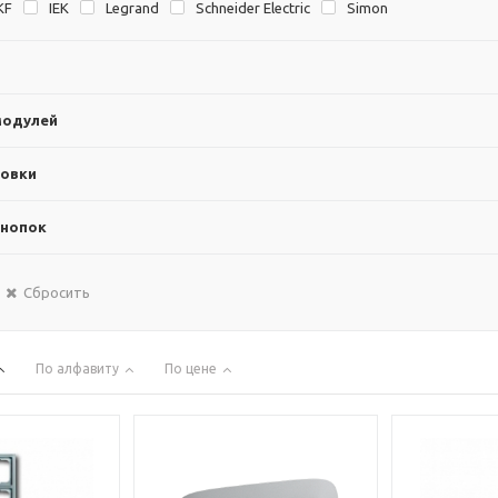
KF
IEK
Legrand
Schneider Electric
Simon
модулей
новки
кнопок
Сбросить
По алфавиту
По цене