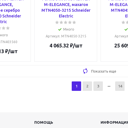
GANCE,
M-ELEGANCE, махагон
M-ELEGA
е серебро
MTN4050-3215 Schneider
MTN4045
 Schneider
Electric
E
tric
Много
ного
Артикул
: MTN4050-3215
Артику
MTN403560
4 065.32
₽
/шт
25 60
13
₽
/шт
Показать еще
1
2
3
14
ПОМОЩЬ
ИНФОРМАЦИ