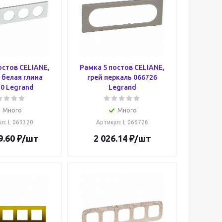
остов CELIANE,
Рамка 5 постов CELIANE,
 белая глина
грей перкаль 066726
0 Legrand
Legrand
Много
Много
ул
: L 069320
Артикул
: L 066726
9.60
₽
/шт
2 026.14
₽
/шт