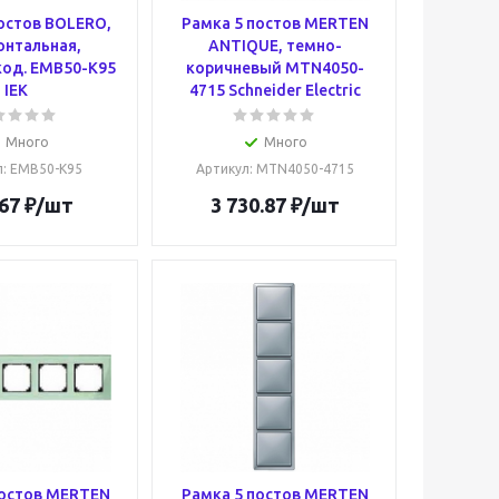
остов BOLERO,
Рамка 5 постов MERTEN
онтальная,
ANTIQUE, темно-
код. EMB50-K95
коричневый MTN4050-
IEK
4715 Schneider Electric
Много
Много
л
: EMB50-K95
Артикул
: MTN4050-4715
67
₽
/шт
3 730.87
₽
/шт
постов MERTEN
Рамка 5 постов MERTEN