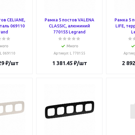
тов CELIANE,
Рамка 5 постов VALENA
Рамка 5 
таль 069110
CLASSIC, алюминий
LIFE, те
rand
770155 Legrand
L
ного
Много
 L 069110
Артикул
: L 770155
Артик
29
₽
/шт
1 381.45
₽
/шт
2 892