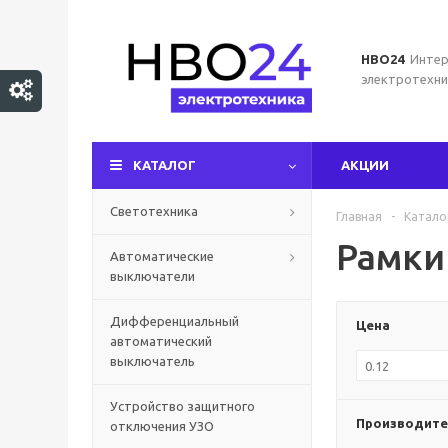
НВО24
Интер
электротехни
КАТАЛОГ
АКЦИИ
Светотехника
Главная
-
Катало
Рамки
Автоматические
выключатели
Дифференциальный
Цена
автоматический
выключатель
Устройство защитного
Производите
отключения УЗО