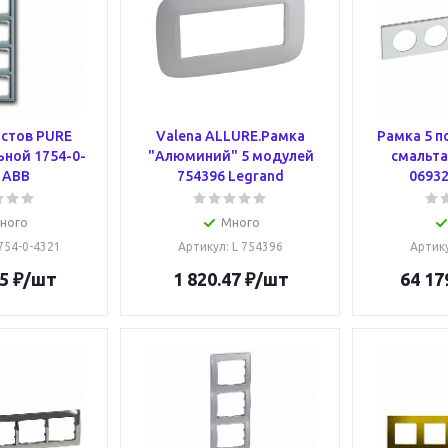
остов PURE
Valena ALLURE.Рамка
Рамка 5 п
ьной 1754-0-
"Алюминий" 5 модулей
смальта
 ABB
754396 Legrand
06932
ного
Много
1754-0-4321
Артикул
: L 754396
Артик
5
₽
/шт
1 820.47
₽
/шт
64 17