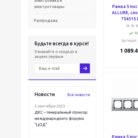
Электроника и
Рамка 5 по
электротовары
ALLURE, сло
754315 
Распродажа
М
Артикул
:
Будьте всегда в курсе!
1 089.4
Узнавайте о скидках и
акциях первым
Новости
Все новости
5 сентября 2023
ДКС – генеральный спонсор
международного форума
"ЦОД"
Рамка 5 по