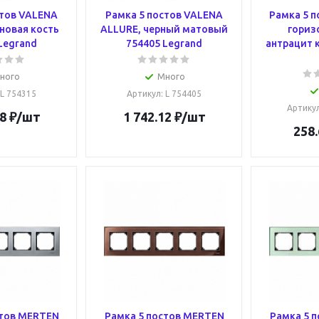
стов VALENA
Рамка 5 постов VALENA
Рамка 5 п
новая кость
ALLURE, черный матовый
гориз
Legrand
754405 Legrand
антрацит 
ного
Много
 L 754315
Артикул
: L 754405
Артику
8
₽
/шт
1 742.12
₽
/шт
258.
стов MERTEN
Рамка 5 постов MERTEN
Рамка 5 