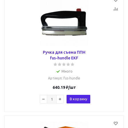
Ручка для съема ППН
fus-hundle EKF
Много
Артикул
: fus-hundle
640.19
₽
/шт
В корзину