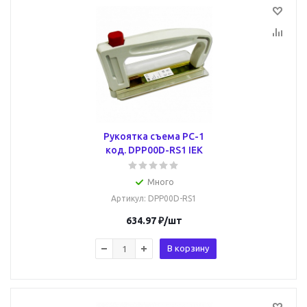
Рукоятка съема РС-1
код. DPP00D-RS1 IEK
Много
Артикул
: DPP00D-RS1
634.97
₽
/шт
В корзину