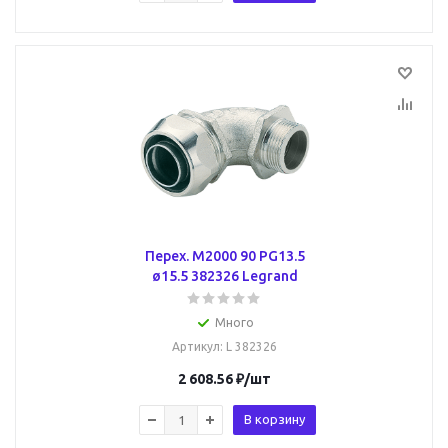
Перех. M2000 90 PG13.5
ø15.5 382326 Legrand
Много
Артикул
: L 382326
2 608.56
₽
/шт
В корзину