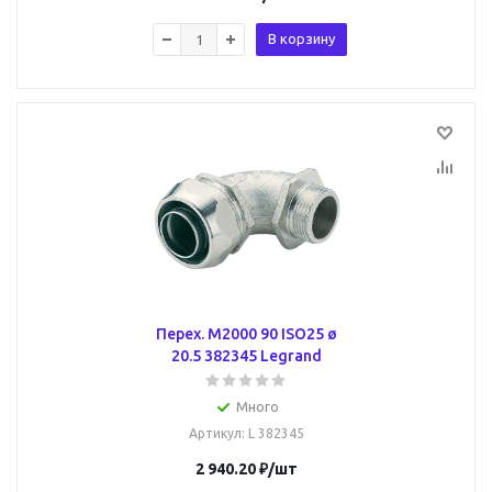
В корзину
Перех. M2000 90 ISO25 ø
20.5 382345 Legrand
Много
Артикул
: L 382345
2 940.20
₽
/шт