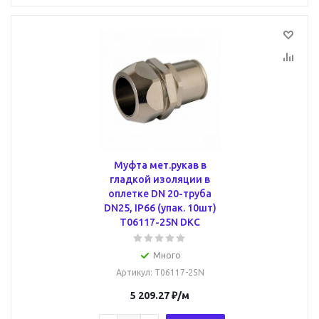
Муфта мет.рукав в
гладкой изоляции в
оплетке DN 20-труба
DN25, IP66 (упак. 10шт)
T06117-25N DKC
Много
Артикул
: T06117-25N
5 209.27
₽
/м