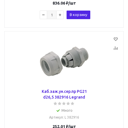
836.06
₽
/шт
В корзину
Каб.заж.ун.сер.пр PG21
d26,5 382916 Legrand
Много
Артикул
: L 382916
252.01
₽
/шт