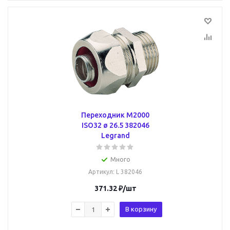
Переходник M2000
ISO32 ø 26.5 382046
Legrand
Много
Артикул
: L 382046
371.32
₽
/шт
В корзину