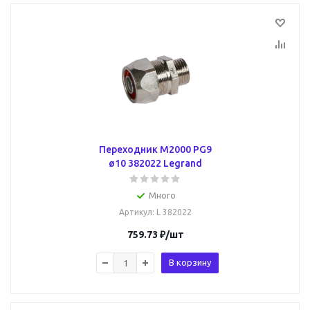
Переходник M2000 PG9
ø10 382022 Legrand
Много
Артикул
: L 382022
759.73
₽
/шт
В корзину