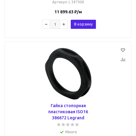
Артикул
: L 387908
11 899.63
₽
/м
В корзину
Гайка стопорная
пластиковая ISO16
386672 Legrand
Много