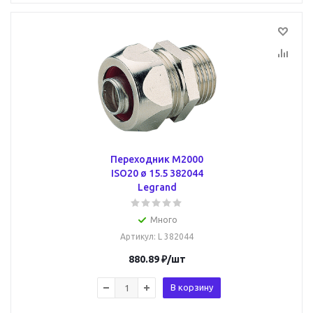
Переходник M2000
ISO20 ø 15.5 382044
Legrand
Много
Артикул
: L 382044
880.89
₽
/шт
В корзину