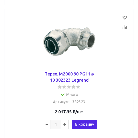
Перех. M2000 90 PG11 ø
10 382323 Legrand
Много
Артикул
: L 382323
2 017.35
₽
/шт
В корзину