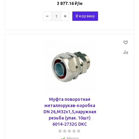
3 877.16
₽
/м
В корзину
Муфта поворотная
металлорукав-коробка
DN 26,М32х1,5,наружная
резьба (упак. 10шт)
6014-2732G DKC
Много