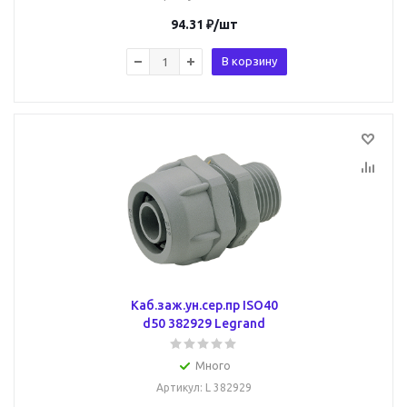
94.31
₽
/шт
В корзину
Каб.заж.ун.сер.пр ISO40
d50 382929 Legrand
Много
Артикул
: L 382929