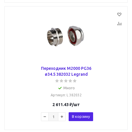
Переходник M2000 PG36
ø34.5 382032 Legrand
Много
Артикул
: L 382032
2 611.43
₽
/шт
В корзину