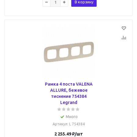
В корзину
Рамка 4 поста VALENA
ALLURE, бежевое
тиснение 754384
Legrand
Много
Артикул
: L 754384
2 255.49
₽
/шт