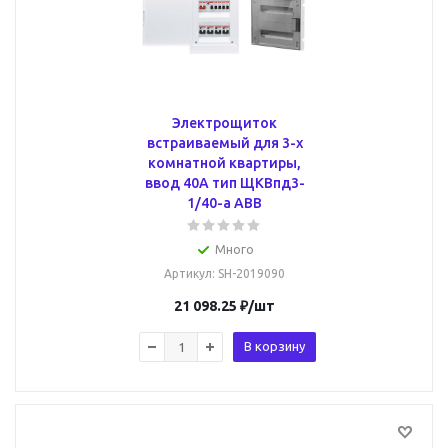
Электрощиток
встраиваемый для 3-х
комнатной квартиры,
ввод 40А тип ЩКВпд3-
1/40-a ABB
Много
Артикул
: SH-2019090
21 098.25
₽
/шт
В корзину