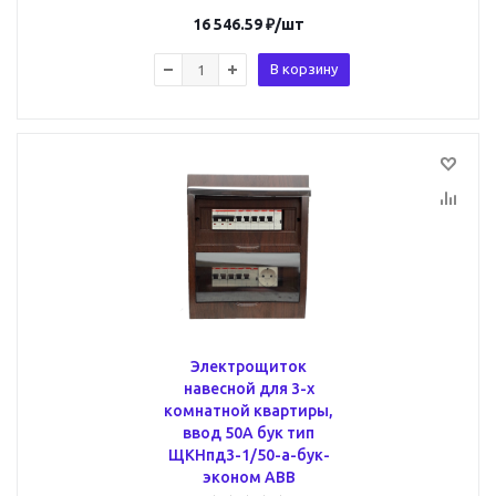
16 546.59
₽
/шт
В корзину
Электрощиток
навесной для 3-х
комнатной квартиры,
ввод 50А бук тип
ЩКНпд3-1/50-a-бук-
эконом ABB