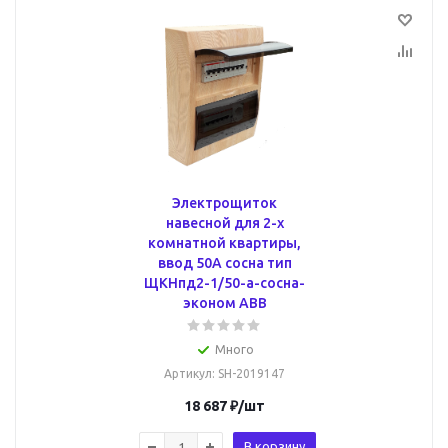
Электрощиток
навесной для 2-х
комнатной квартиры,
ввод 50А сосна тип
ЩКНпд2-1/50-a-сосна-
эконом ABB
Много
Артикул
: SH-2019147
18 687
₽
/шт
В корзину