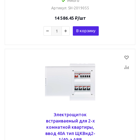
Много
Артикул
: SH-2019055
14 586.45
₽
/шт
В корзину
Электрощиток
встраиваемый для 2-х
комнатной квартиры,
ввод 40А тип ЩКВнд2-
1/40-a ABB