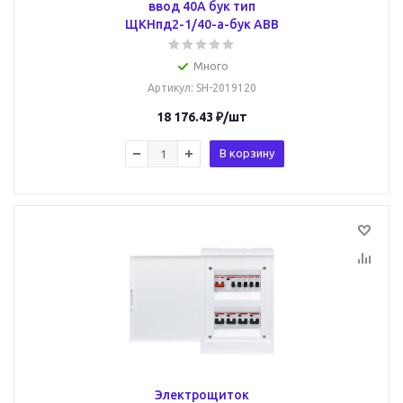
ввод 40А бук тип
ЩКНпд2-1/40-a-бук ABB
Много
Артикул
: SH-2019120
18 176.43
₽
/шт
В корзину
Электрощиток