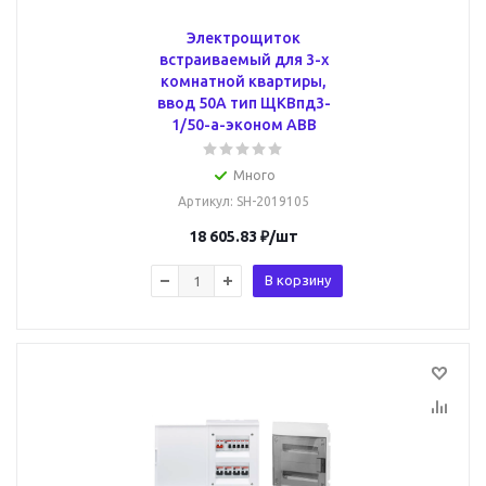
Электрощиток
встраиваемый для 3-х
комнатной квартиры,
ввод 50А тип ЩКВпд3-
1/50-a-эконом ABB
Много
Артикул
: SH-2019105
18 605.83
₽
/шт
В корзину