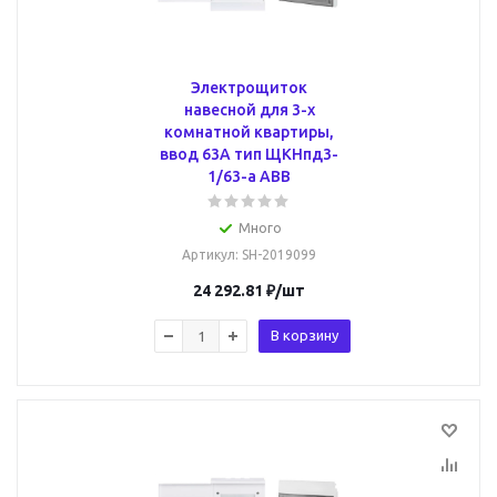
Электрощиток
навесной для 3-х
комнатной квартиры,
ввод 63А тип ЩКНпд3-
1/63-a ABB
Много
Артикул
: SH-2019099
24 292.81
₽
/шт
В корзину