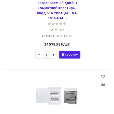
встраиваемый для 3-х
комнатной квартиры,
ввод 63А тип ЩКВнд3-
1/63-a ABB
Много
Артикул
: SH-2019106
24 598.58
₽
/шт
В корзину