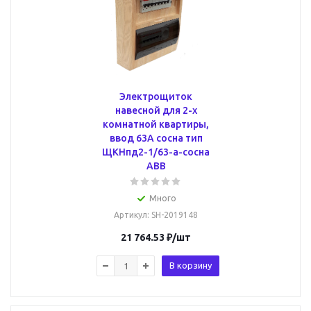
Электрощиток
навесной для 2-х
комнатной квартиры,
ввод 63А сосна тип
ЩКНпд2-1/63-a-сосна
ABB
Много
Артикул
: SH-2019148
21 764.53
₽
/шт
В корзину