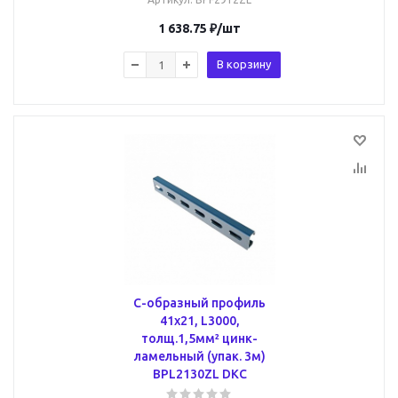
1 638.75
₽
/шт
В корзину
С-образный профиль
41х21, L3000,
толщ.1,5мм² цинк-
ламельный (упак. 3м)
BPL2130ZL DKC