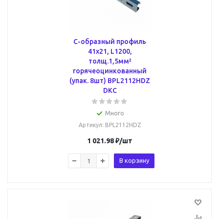
С-образный профиль
41х21, L1200,
толщ.1,5мм²
горячеоцинкованный
(упак. 8шт) BPL2112HDZ
DKC
Много
Артикул
: BPL2112HDZ
1 021.98
₽
/шт
В корзину