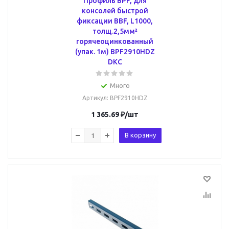
Профиль BPF, для
консолей быстрой
фиксации BBF, L1000,
толщ.2,5мм²
горячеоцинкованный
(упак. 1м) BPF2910HDZ
DKC
Много
Артикул
: BPF2910HDZ
1 365.69
₽
/шт
В корзину