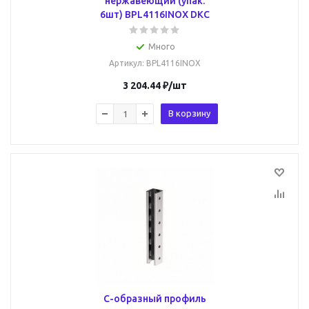
нержавеющий (упак.
6шт) BPL4116INOX DKC
Много
Артикул
: BPL4116INOX
3 204.44
₽
/шт
В корзину
С-образный профиль