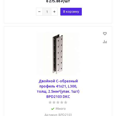
6 275.86
₽
/шт
В корзину
Двойной С-образный
профиль 41х21, L300,
толщ. 2.5мм²(упак. 1шт)
BPD2103 DKC
Много
Артикул
: BPD2103