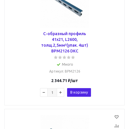
С-образный профиль
41х21, L2600,
толщ.2,5мм²(упак. 4шт)
BPM2126 DKC
Много
Артикул
: BPM2126
2 344.71
₽
/шт
В корзину