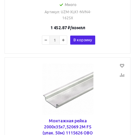
Много
Артикул
: UZM-XLK1-NVN4-
1625X
1 452.87
₽
/компл
В корзину
Монтажная рейка
2000x35x7,52069 2M FS
(упак. 50м) 1115626 OBO