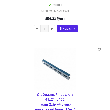
Много
Артикул
: BPL2130ZL
856.32
₽
/шт
В корзину
С-образный профиль
41х21, L400,
толщ.2,5мм² цинк-
ламельный (упак. 16шт)