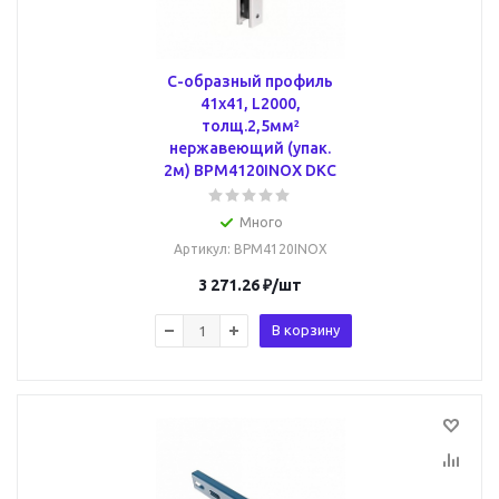
С-образный профиль
41х41, L2000,
толщ.2,5мм²
нержавеющий (упак.
2м) BPM4120INOX DKC
Много
Артикул
: BPM4120INOX
3 271.26
₽
/шт
В корзину