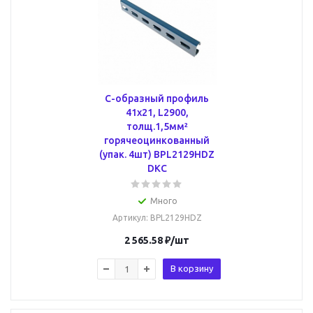
С-образный профиль
41х21, L2900,
толщ.1,5мм²
горячеоцинкованный
(упак. 4шт) BPL2129HDZ
DKC
Много
Артикул
: BPL2129HDZ
2 565.58
₽
/шт
В корзину