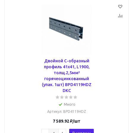
Двойной С-образный
профиль 41х41, L1900,
толщ.2,5мм²
горячеоцинкованный
(упак. 1шт) BPD4119HDZ
DKC
Много
Артикул
: BPD4119HDZ
7 589.92
₽
/шт