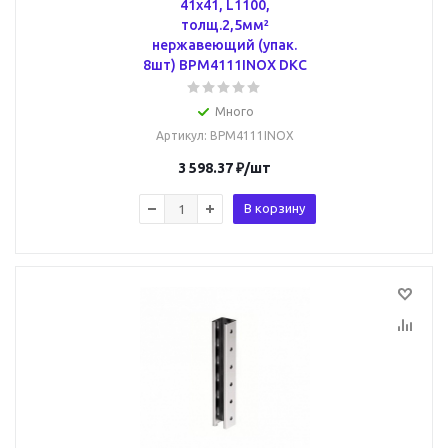
41х41, L1100,
толщ.2,5мм²
нержавеющий (упак.
8шт) BPM4111INOX DKC
Много
Артикул
: BPM4111INOX
3 598.37
₽
/шт
В корзину