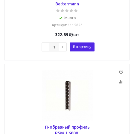
Bettermann
Много
Артикул
: 1115626
322.89
₽
/шт
В корзину
П-образный профиль
PSM, L6000,