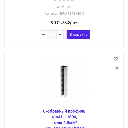
Много
Артикул
: BPM2123INOX
5 371.26
₽
/шт
В корзину
С-образный профиль
41х41, L1600,
толщ.1,5мм²