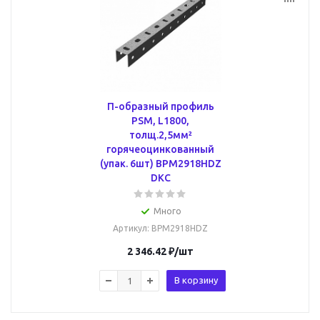
П-образный профиль
PSM, L1800,
толщ.2,5мм²
горячеоцинкованный
(упак. 6шт) BPM2918HDZ
DKC
Много
Артикул
: BPM2918HDZ
2 346.42
₽
/шт
В корзину