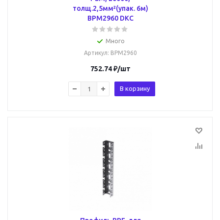
толщ.2,5мм²(упак. 6м)
BPM2960 DKC
Много
Артикул
: BPM2960
752.74
₽
/шт
В корзину