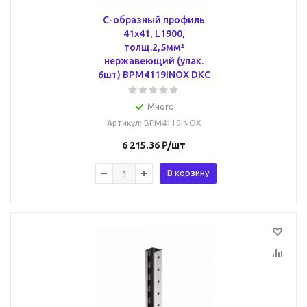
С-образный профиль
41х41, L1900,
толщ.2,5мм²
нержавеющий (упак.
6шт) BPM4119INOX DKC
Много
Артикул
: BPM4119INOX
6 215.36
₽
/шт
В корзину