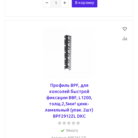
В корзину
Профиль BPF, для
консолей быстрой
фиксации BBF, L1200,
толщ.2,5мм² цинк-
ламельный (упак. 2шт)
BPF2912ZL DKC
Много
Артикул
: BPF2912ZL