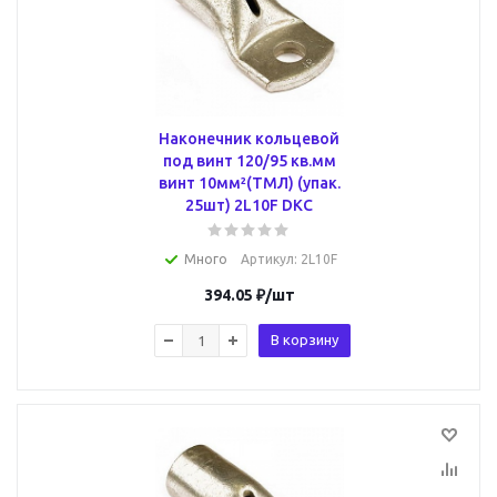
Наконечник кольцевой
под винт 120/95 кв.мм
винт 10мм²(ТМЛ) (упак.
25шт) 2L10F DKC
Много
Артикул
: 2L10F
394.05
₽
/шт
В корзину