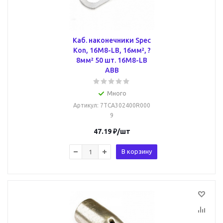
Каб. наконечники Spec
Kon, 16M8-LB, 16мм², ?
8мм² 50 шт. 16M8-LB
ABB
Много
Артикул
: 7TCA302400R000
9
47.19
₽
/шт
В корзину