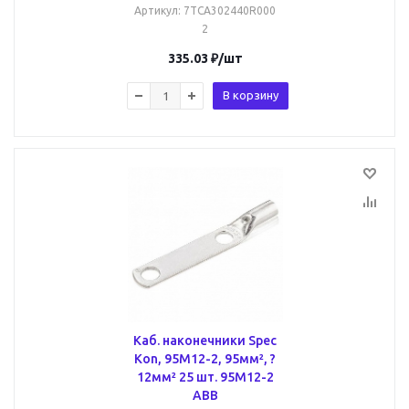
Артикул
: 7TCA302440R000
2
335.03
₽
/шт
В корзину
Каб. наконечники Spec
Kon, 95M12-2, 95мм², ?
12мм² 25 шт. 95M12-2
ABB