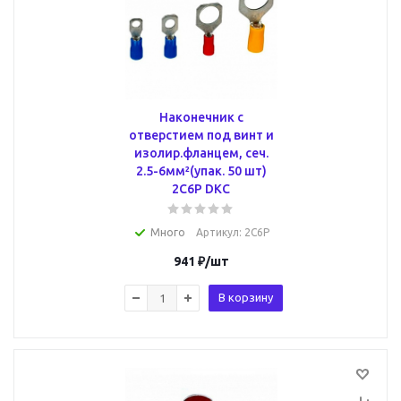
Наконечник с
отверстием под винт и
изолир.фланцем, сеч.
2.5-6мм²(упак. 50 шт)
2C6P DKC
Много
Артикул
: 2C6P
941
₽
/шт
В корзину