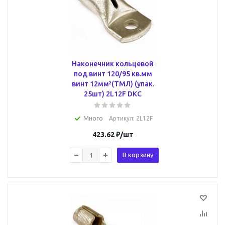
Наконечник кольцевой
под винт 120/95 кв.мм
винт 12мм²(ТМЛ) (упак.
25шт) 2L12F DKC
Много
Артикул
: 2L12F
423.62
₽
/шт
В корзину