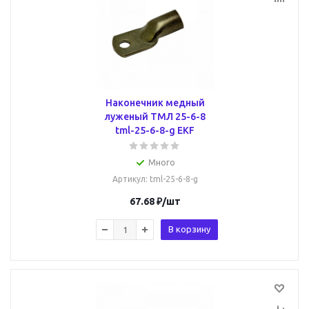
Наконечник медный
луженый ТМЛ 25-6-8
tml-25-6-8-g EKF
Много
Артикул
: tml-25-6-8-g
67.68
₽
/шт
В корзину