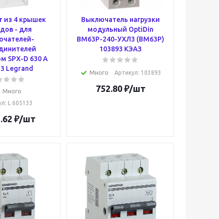
 из 4 крышек
Выключатель нагрузки
дов - для
модульный OptiDin
ючателей-
BM63P-240-УХЛ3 (ВМ63Р)
динителей
103893 КЭАЗ
м SPX-D 630 A
3 Legrand
Много
Артикул
: 103893
752.80
₽
/шт
Много
ул
: L 605133
.62
₽
/шт