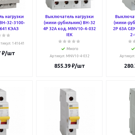
ь нагрузки
Выключатель нагрузки
Выключат
ВН-32-3100-
(мини-рубильник) ВН-32
(мини-руб
641 КЭАЗ
4Р 32А код. MNV10-4-032
2Р 63А GE
IEK
2-
тикул
: 141641
Много
7
₽
/шт
Артикул
: MNV10-4-032
Артикул
855.39
₽
/шт
280.