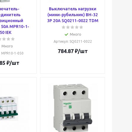
ючатель-
Выключатель нагрузки
единитель
(мини-рубильник) ВН-32
озиционный
3P 20A SQ0211-0022 TDM
 50А MPR10-1-
50 IEK
Много
Артикул
: SQ0211-0022
Много
784.87
₽
/шт
: MPR10-1-050
85
₽
/шт