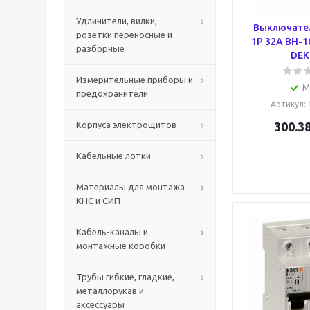
Удлинители, вилки,
Выключател
розетки переносные и
1Р 32А ВН-1
разборные
DEK
Измерительные приборы и
М
предохранители
Артикул
:
Корпуса электрощитов
300.3
Кабельные лотки
Материалы для монтажа
КНС и СИП
Кабель-каналы и
монтажные коробки
Трубы гибкие, гладкие,
металлорукав и
аксессуары