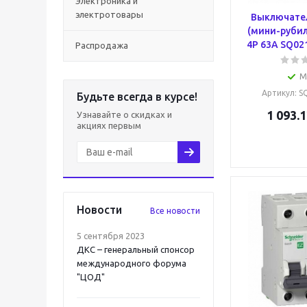
Электроника и
электротовары
Выключател
(мини-рубил
4P 63A SQ02
Распродажа
М
Артикул
: 
Будьте всегда в курсе!
1 093.1
Узнавайте о скидках и
акциях первым
Новости
Все новости
5 сентября 2023
ДКС – генеральный спонсор
международного форума
"ЦОД"