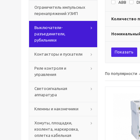
ABB
D
Ограничитель импульсных
перенапряжений УЗИП
Количество 
Выключатели-
разъединители,
Номинальный 
рубильники
Показать
Контакторы и пускатели
Реле контроля и
По популярности
управления
Светосигнальная
аппаратура
Клеммы и наконечники
Хомуты, площадки,
изолента, маркировка,
оплетка кабельная