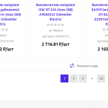
ь нагрузки
Выключатель нагрузки
Выключат
 рубильник)
iSW 3П 32A (max 288)
EASY9 (мо
=S= (max 384)
A9S60332 Schneider
2П 63
 Schneider
Electric
EZ9S162
tric
E
Много
ного
Артикул
: A9S60332
 EZ9S16340
Артику
2 716.81
₽
/шт
2
₽
/шт
2 102
Показать еще
1
2
3
23