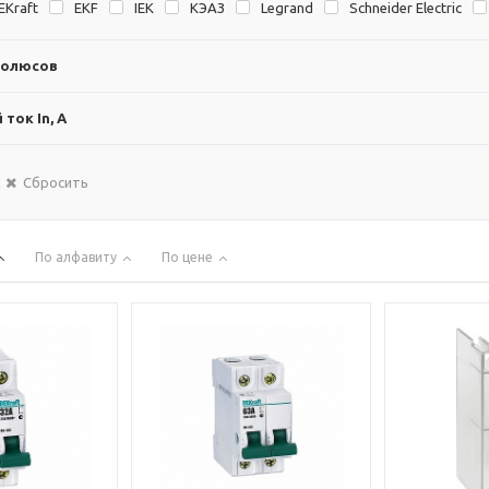
EKraft
EKF
IEK
KЭAЗ
Legrand
Schneider Electric
полюсов
ток In, А
Сбросить
По алфавиту
По цене