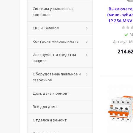
Системы управления и
Выключател
контроля
(мини-рубил
1Р 25А MNV1
СКС и Телеком
М
Контроль микроклимата
Артикул
: M
214.6
Инструмент и средства
защиты
Оборудование паяльное и
сварочное
Дом, дача и ремонт
Всё для дома
Отделка и ремонт