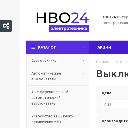
НВО24
Интер
электротехни
КАТАЛОГ
АКЦИИ
Светотехника
Главная
-
Катало
Выклю
Автоматические
выключатели
Дифференциальный
Цена
автоматический
выключатель
Устройство защитного
Производите
отключения УЗО