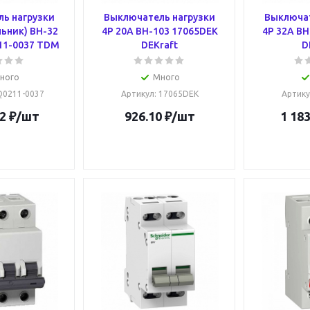
ь нагрузки
Выключатель нагрузки
Выключат
ьник) ВН-32
4Р 20А ВН-103 17065DEK
4Р 32А ВН
11-0037 TDM
DEKraft
D
ного
Много
SQ0211-0037
Артикул
: 17065DEK
Артику
2
₽
/шт
926.10
₽
/шт
1 183