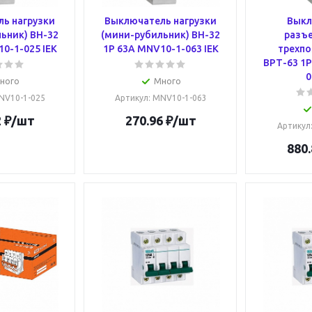
ь нагрузки
Выключатель нагрузки
Выкл
ьник) ВН-32
(мини-рубильник) ВН-32
разъ
0-1-025 IEK
1Р 63А MNV10-1-063 IEK
трехп
ВРТ-63 1P
0
ного
Много
NV10-1-025
Артикул
: MNV10-1-063
2
₽
/шт
270.96
₽
/шт
Артикул
880.