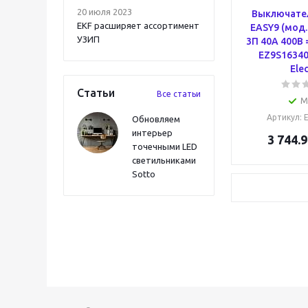
20 июля 2023
Выключател
EKF расширяет ассортимент
EASY9 (мод.
УЗИП
3П 40А 400В 
EZ9S16340
Elec
Статьи
Все статьи
М
Артикул
:
Обновляем
интерьер
3 744.9
точечными LED
светильниками
Sotto