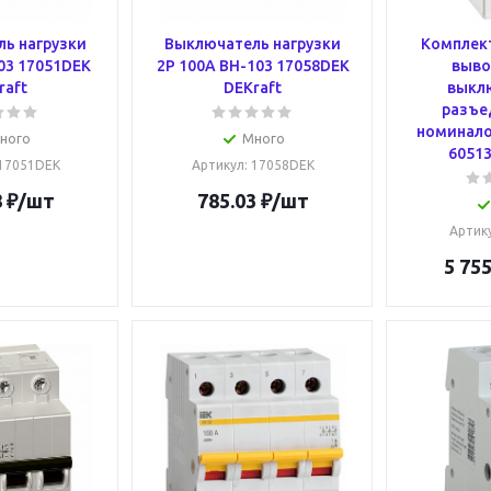
ь нагрузки
Выключатель нагрузки
Комплект
03 17051DEK
2Р 100А ВН-103 17058DEK
выво
raft
DEKraft
выкл
разъе
номинало
ного
Много
60513
 17051DEK
Артикул
: 17058DEK
8
₽
/шт
785.03
₽
/шт
Артик
5 755