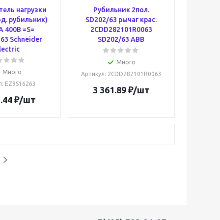
ель нагрузки
Рубильник 2пол.
д. рубильник)
SD202/63 рычаг крас.
А 400В =S=
2CDD282101R0063
63 Schneider
SD202/63 ABB
lectric
Много
Много
Артикул
: 2CDD282101R0063
л
: EZ9S16263
3 361.89
₽
/шт
.44
₽
/шт