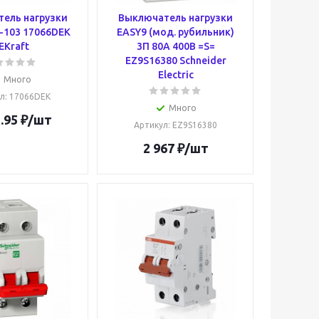
ель нагрузки
Выключатель нагрузки
-103 17066DEK
EASY9 (мод. рубильник)
EKraft
3П 80А 400В =S=
EZ9S16380 Schneider
Electric
Много
л
: 17066DEK
Много
.95
₽
/шт
Артикул
: EZ9S16380
2 967
₽
/шт