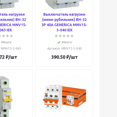
ель нагрузки
Выключатель нагрузки
ильник) ВН-32
(мини-рубильник) ВН-32
NERICA MNV15-
3Р 40А GENERICA MNV15-
063 IEK
3-040 IEK
Много
Много
: MNV15-2-063
Артикул
: MNV15-3-040
72
₽
/шт
390.50
₽
/шт