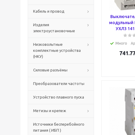
Кабель и провод
Выключател
модульный 
Изделия
УХЛ3 141
электроустановочные
Много
Ар
Низковольтные
комплектные устройства
741.7
(НКУ)
Силовые разъёмы
Преобразователи частоты
Устройство плавного пуска
Метизы и крепеж
Источники бесперебойного
питания ( ИБП )