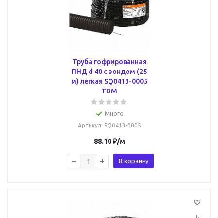
Труба гофрированная
ПНД d 40 с зондом (25
м) легкая SQ0413-0005
TDM
Много
Артикул
: SQ0413-0005
88.10
₽
/м
В корзину