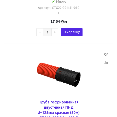
Много
Артикул
: CTG20-20-K41-010
I
27.64
₽
/м
В корзину
Труба гофрированная
двустенная ПНД
d=125мм красная (50м)