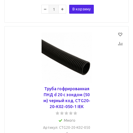
В корзину
Труба гофрированная
ПНД d 20 с зондом (50
м) черный код. CTG20-
20-K02-050-1 IEK
Много
Артикул
: CTG20-20-K02-050