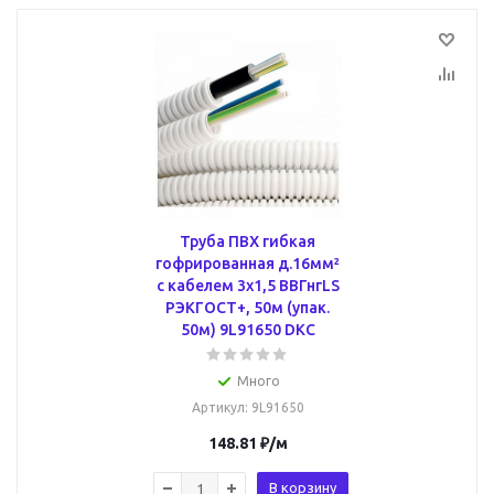
Труба ПВХ гибкая
гофрированная д.16мм²
с кабелем 3х1,5 ВВГнгLS
РЭКГОСТ+, 50м (упак.
50м) 9L91650 DKC
Много
Артикул
: 9L91650
148.81
₽
/м
В корзину