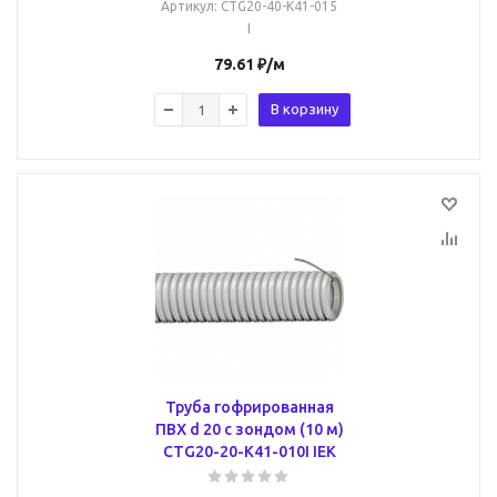
Артикул
: CTG20-40-K41-015
I
79.61
₽
/м
В корзину
Труба гофрированная
ПВХ d 20 с зондом (10 м)
CTG20-20-K41-010I IEK