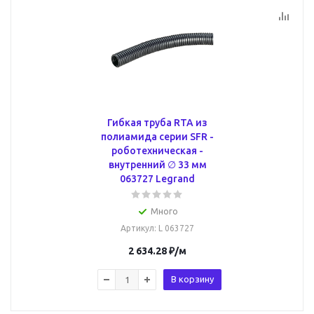
Гибкая труба RTA из
полиамида серии SFR -
роботехническая -
внутренний ∅ 33 мм
063727 Legrand
Много
Артикул
: L 063727
2 634.28
₽
/м
В корзину