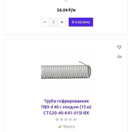
-1
26.04
₽
/м
В корзину
Труба гофрированная
ПВХ d 40 с зондом (15 м)
CTG20-40-K41-015I IEK
Много