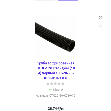
Труба гофрированная
ПНД d 20 с зондом (10
м) черный CTG20-20-
K02-010-1 IEK
Много
Артикул
: CTG20-20-K02-010
-1
28.74
₽
/м