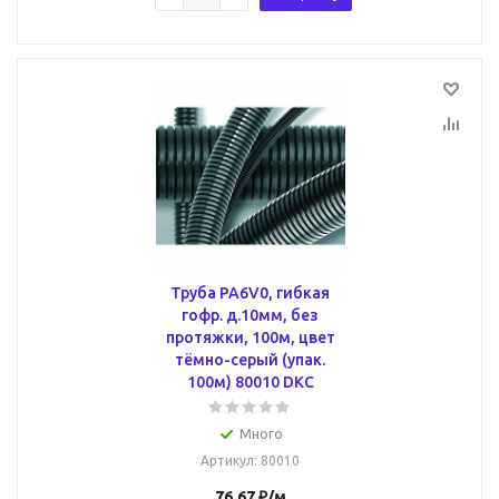
Труба PA6V0, гибкая
гофр. д.10мм, без
протяжки, 100м, цвет
тёмно-серый (упак.
100м) 80010 DKC
Много
Артикул
: 80010
76.67
₽
/м