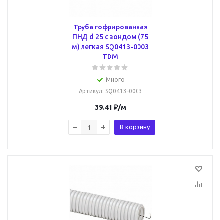
Труба гофрированная
ПНД d 25 с зондом (75
м) легкая SQ0413-0003
TDM
Много
Артикул
: SQ0413-0003
39.41
₽
/м
В корзину