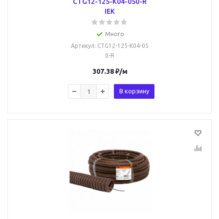
CTG12-125-K04-050-R
IEK
Много
Артикул
: CTG12-125-K04-05
0-R
307.38
₽
/м
В корзину