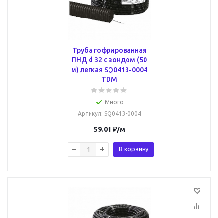
Труба гофрированная
ПНД d 32 с зондом (50
м) легкая SQ0413-0004
TDM
Много
Артикул
: SQ0413-0004
59.01
₽
/м
В корзину