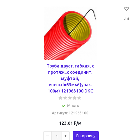
Труба двуст. гибкая, с
протяж.,с соединит.
муфтой,
внеш.d=63мм²(упак.
100м) 121963100 DKC
Много
Артикул
: 121963100
123.61
₽
/м
В корзину