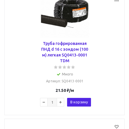
Труба гофрированная
ПНД d 16 с зондом (100
м) легкая SQ0413-0001
TDM
Много
Артикул
: SQ0413-0001
21.50
₽
/м
В корзину