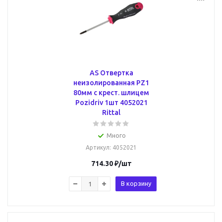
AS Отвертка
неизолированная PZ1
80мм с крест. шлицем
Pozidriv 1шт 4052021
Rittal
Много
Артикул
: 4052021
714.30
₽
/шт
В корзину