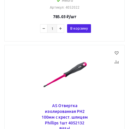
Много
Артикул
: 4052022
785.03
₽
/шт
В корзину
AS Отвертка
изолированная PH2
100мм с крест. шлицем
Phillips 1шт 4052132
Rittal