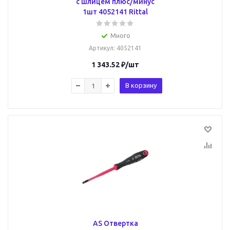
с шлицем плюс/минус
1шт 4052141 Rittal
Много
Артикул
: 4052141
1 343.52
₽
/шт
В корзину
AS Отвертка