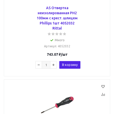
AS Отвертка
неизолированная PH2
100мм с крест. шлицем
Phillips 1шт 4052032
Rittal
Много
Артикул
: 4052032
743.07
₽
/шт
В корзину