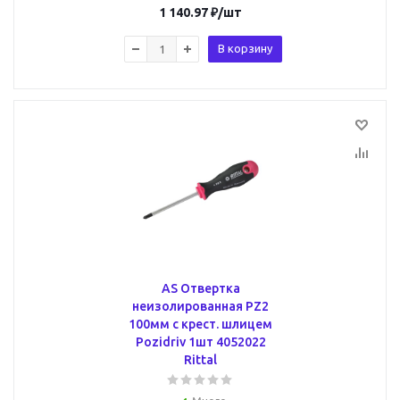
1 140.97
₽
/шт
В корзину
AS Отвертка
неизолированная PZ2
100мм с крест. шлицем
Pozidriv 1шт 4052022
Rittal