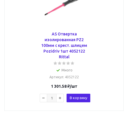
AS Отвертка
изолированная PZ2
100мм с крест. шлицем
Pozidriv 1шт 4052122
Rittal
Много
Артикул
: 4052122
1 301.58
₽
/шт
В корзину