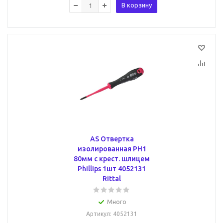
В корзину
AS Отвертка
изолированная PH1
80мм с крест. шлицем
Phillips 1шт 4052131
Rittal
Много
Артикул
: 4052131