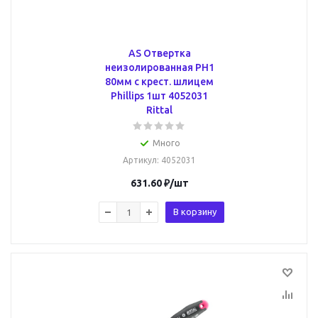
AS Отвертка
неизолированная PH1
80мм с крест. шлицем
Phillips 1шт 4052031
Rittal
Много
Артикул
: 4052031
631.60
₽
/шт
В корзину