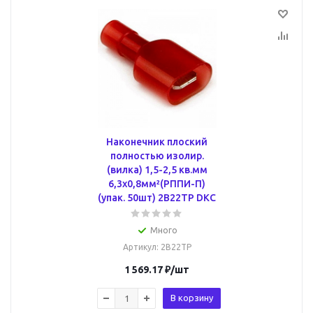
Наконечник плоский
полностью изолир.
(вилка) 1,5-2,5 кв.мм
6,3х0,8мм²(РППИ-П)
(упак. 50шт) 2B22TP DKC
Много
Артикул
: 2B22TP
1 569.17
₽
/шт
В корзину