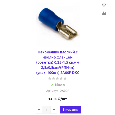
Наконечник плоский с
изолир.фланцем
(розетка) 0,25-1,5 кв.мм
2,8х0,8мм²(РПИ-м)
(упак. 100шт) 2A00P DKC
Много
Артикул
: 2A00P
14.85
₽
/шт
В корзину