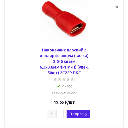
Наконечник плоский с
изолир.фланцем (вилка)
2,5-6 кв.мм
6,3х0,8мм²(РПИ-П) (упак.
50шт) 2C22P DKC
Много
Артикул
: 2C22P
19.65
₽
/шт
В корзину