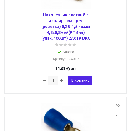
Наконечник плоский с
изолир.фланцем
(розетка) 0,25-1,5 кв.мм
4,8х0,8мм²(РПИ-м)
(упак. 100шт) 2A01P DKC
Много
Артикул
: 2A01P
14.69
₽
/шт
В корзину