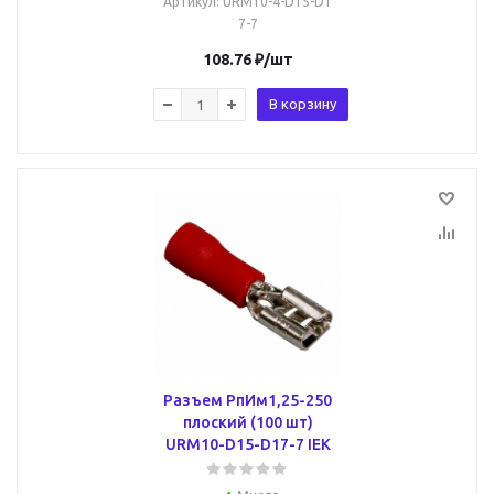
Артикул
: URM10-4-D15-D1
7-7
108.76
₽
/шт
В корзину
Разъем РпИм1,25-250
плоский (100 шт)
URM10-D15-D17-7 IEK