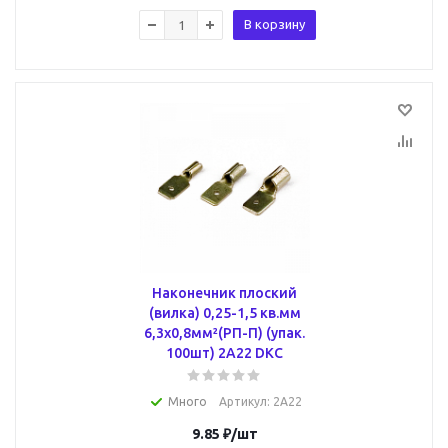
В корзину
Наконечник плоский
(вилка) 0,25-1,5 кв.мм
6,3х0,8мм²(РП-П) (упак.
100шт) 2A22 DKC
Много
Артикул
: 2A22
9.85
₽
/шт