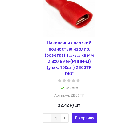
Наконечник плоский
полностью изолир.
(розетка) 1,5-2,5 кв.мм
2,8х0,8мм²(РППИ-м)
(упак. 100шт) 2B00TP
DKC
Много
Артикул
: 2B00TP
22.42
₽
/шт
В корзину