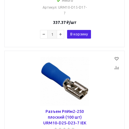
Много
Артикул
: URM10-D15-D17-
7
337.37
₽
/шт
В корзину
Разъем РпИм2-250
плоский (100 шт)
URM10-D25-D23-7 IEK