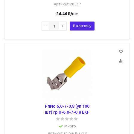
Артикул
: 2B03P
24.46
₽
/шт
В корзину
РпИо 6,0-7-0,8 (уп 100
шт) rpio-6,0-7-0,8 EKF
Много
Артикул
: rpio-6,0-7-0,8