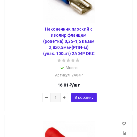
Наконечник плоский с
изолир.фланцем
(розетка) 0,25-1,5 кв.мм
2,8х0,5мм²(РПИ-м)
(упак. 100шт) 2A04P DKC
Много
Артикул
: 2A04P
16.81
₽
/шт
В корзину