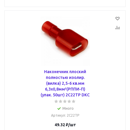
Наконечник плоский
полностью изолир.
(вилка) 2,5-6 кв.мм
6,3х0,8мм²(РППИ-П)
(упак. 50шт) 2C22TP DKC
Много
Артикул
: 2C22TP
49.32
₽
/шт