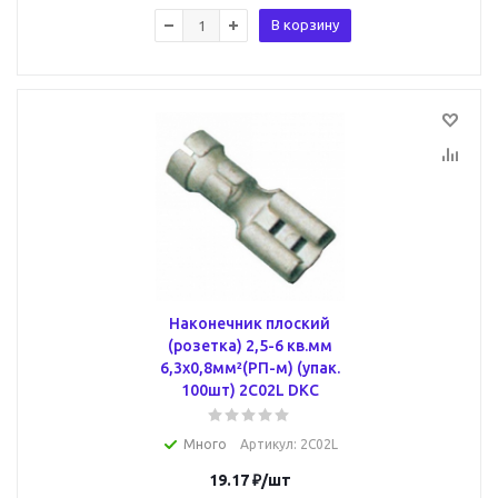
В корзину
Наконечник плоский
(розетка) 2,5-6 кв.мм
6,3х0,8мм²(РП-м) (упак.
100шт) 2C02L DKC
Много
Артикул
: 2C02L
19.17
₽
/шт