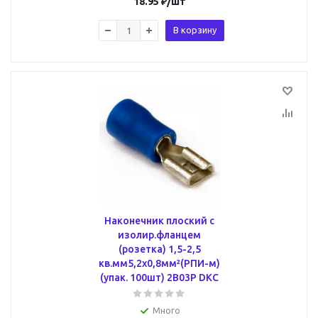
18.95
₽
/шт
В корзину
Наконечник плоский с
изолир.фланцем
(розетка) 1,5-2,5
кв.мм5,2х0,8мм²(РПИ-м)
(упак. 100шт) 2B03P DKC
Много