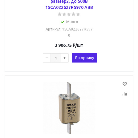
размер2, до 500В
1SCA022627R5970 ABB
Много
Артикул
: 1SCA022627R597
0
3 906.75
₽
/шт
В корзину