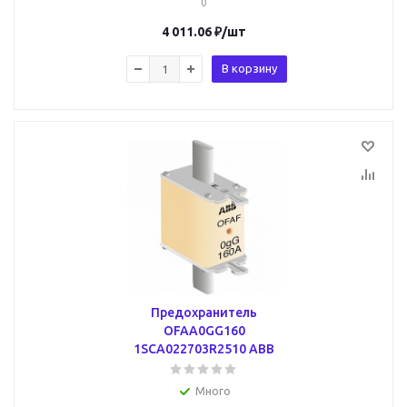
0
4 011.06
₽
/шт
В корзину
Предохранитель
OFAA0GG160
1SCA022703R2510 ABB
Много