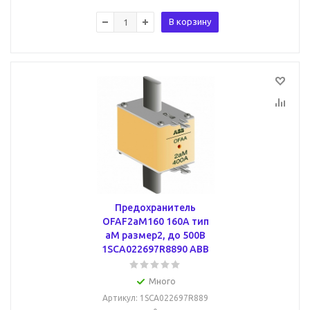
В корзину
Предохранитель
OFAF2aM160 160A тип
аМ размер2, до 500В
1SCA022697R8890 ABB
Много
Артикул
: 1SCA022697R889