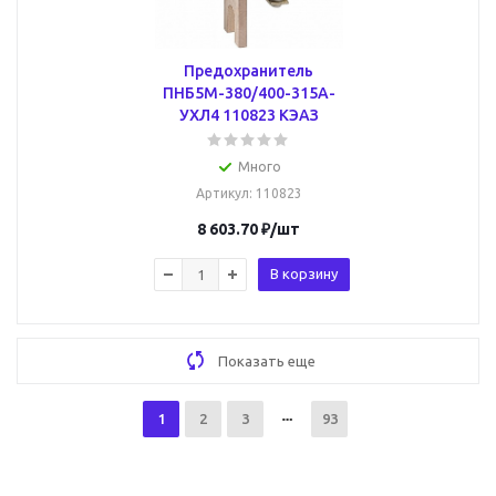
Предохранитель
ПНБ5М-380/400-315А-
УХЛ4 110823 КЭАЗ
Много
Артикул
: 110823
8 603.70
₽
/шт
В корзину
Показать еще
1
2
3
93