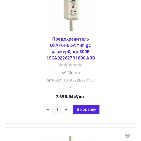
Предохранитель
OFAF0H6 6A тип gG
размер0, до 500В
1SCA022627R1800 ABB
Много
Артикул
: 1SCA022627R180
0
2 558.64
₽
/шт
В корзину