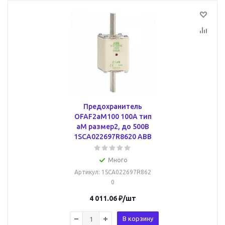
Предохранитель
OFAF2aM100 100A тип
аМ размер2, до 500В
1SCA022697R8620 ABB
Много
Артикул
: 1SCA022697R862
0
4 011.06
₽
/шт
В корзину