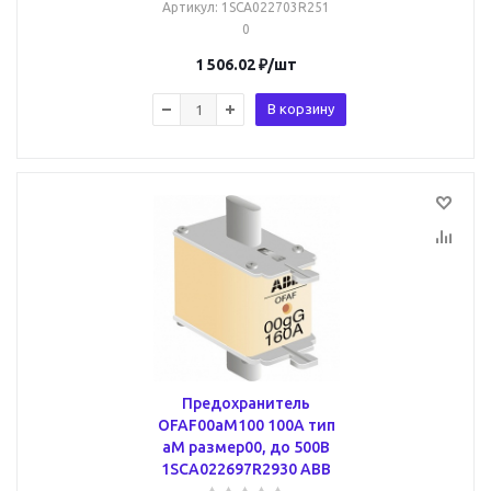
Артикул
: 1SCA022703R251
0
1 506.02
₽
/шт
В корзину
Предохранитель
OFAF00aM100 100A тип
аМ размер00, до 500В
1SCA022697R2930 ABB