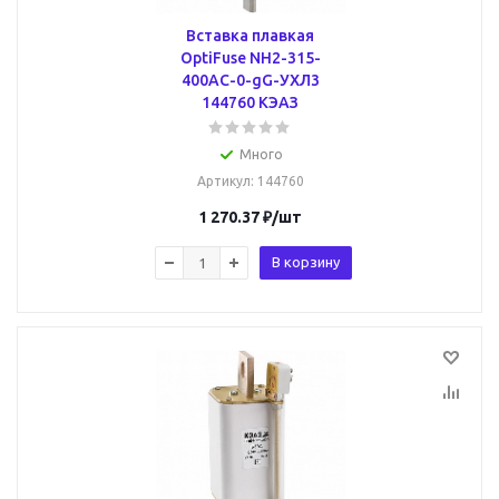
Вставка плавкая
OptiFuse NH2-315-
400AC-0-gG-УХЛ3
144760 КЭАЗ
Много
Артикул
: 144760
1 270.37
₽
/шт
В корзину