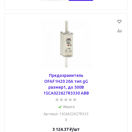
Предохранитель
OFAF1H20 20A тип gG
размер1, до 500В
1SCA022627R3330 ABB
Много
Артикул
: 1SCA022627R333
0
3 124.37
₽
/шт