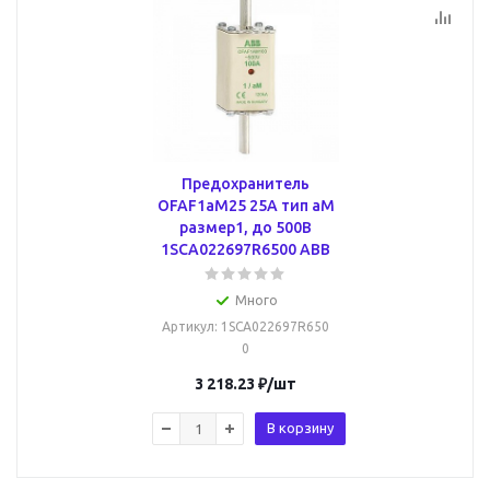
Предохранитель
OFAF1aM25 25A тип аМ
размер1, до 500В
1SCA022697R6500 ABB
Много
Артикул
: 1SCA022697R650
0
3 218.23
₽
/шт
В корзину