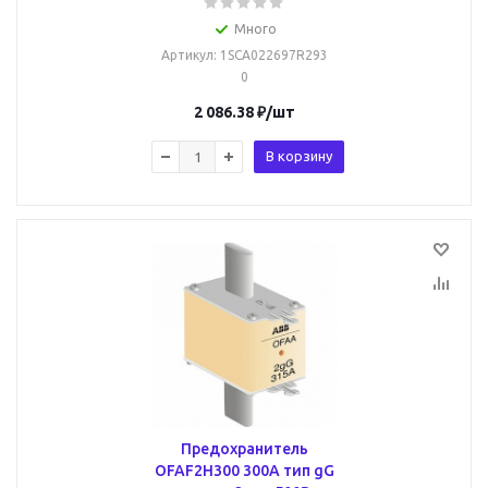
Много
Артикул
: 1SCA022697R293
0
2 086.38
₽
/шт
В корзину
Предохранитель
OFAF2H300 300A тип gG